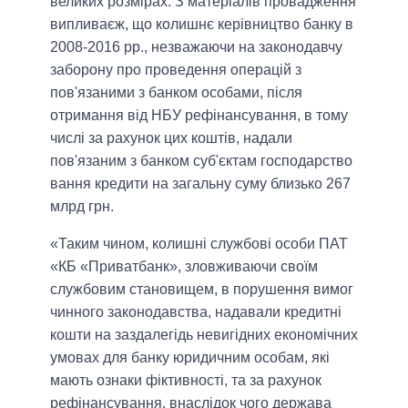
великих розмірах. З матеріалів провадження
випливаєж, що колишнє керівництво банку в
2008-2016 рр., незважаючи на законодавчу
заборону про проведення операцій з
пов'язаними з банком особами, після
отримання від НБУ рефінансування, в тому
числі за рахунок цих коштів, надали
пов'язаним з банком суб'єктам господарство
вання кредити на загальну суму близько 267
млрд грн.
«Таким чином, колишні службові особи ПАТ
«КБ «Приватбанк», зловживаючи своїм
службовим становищем, в порушення вимог
чинного законодавства, надавали кредитні
кошти на заздалегідь невигідних економічних
умовах для банку юридичним особам, які
мають ознаки фіктивності, та за рахунок
рефінансування, внаслідок чого держава