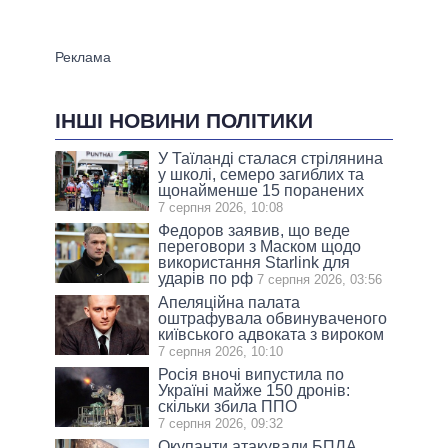
ІНШІ НОВИНИ ПОЛІТИКИ
У Таїланді сталася стрілянина
у школі, семеро загиблих та
щонайменше 15 поранених
7 серпня 2026, 10:08
Федоров заявив, що веде
переговори з Маском щодо
використання Starlink для
ударів по рф
7 серпня 2026, 03:56
Апеляційна палата
оштрафувала обвинуваченого
київського адвоката з вироком
7 серпня 2026, 10:10
Росія вночі випустила по
Україні майже 150 дронів:
скільки збила ППО
7 серпня 2026, 09:32
Окупанти атакували БПЛА