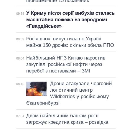
щонайменше 15 поранених
У Криму після серії вибухів сталась
09:58
масштабна пожежа на аеродромі
«Гвардійське»
Росія вночі випустила по Україні
09:32
майже 150 дронів: скільки збила ППО
Найбільший НПЗ Китаю наростив
08:54
закупівлі російської нафти через
перебої з поставками – ЗМІ
Дрони атакували черговий
08:16
логістичний центр
Wildberries у російському
Єкатеринбурзі
Двом найбільшим банкам росії
07:51
загрожує кредитна криза – розвідка