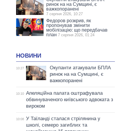
ринок на на Сумщині, є
важкопоранені
7 серпня 2026, 10:27
Федоров розкрив, як
пропонував змінити
мобілізацію: що передбачав
план
7 серпня 2026, 01:24
НОВИНИ
Окупанти атакували БПЛА
10:27
ринок на на Сумщині, є
важкопоранені
Апеляційна палата оштрафувала
10:10
обвинуваченого київського адвоката з
вироком
У Таїланді сталася стрілянина у
10:08
школі, семеро загиблих та