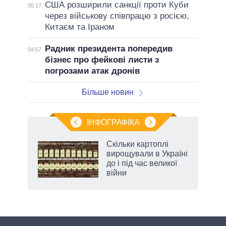
США розширили санкції проти Куби
05:17
через військову співпрацю з росією,
Китаєм та Іраном
Радник президента попередив
04:57
бізнес про фейкові листи з
погрозами атак дронів
Більше новин
ІНФОГРАФІКА
и на
Скільки картоплі
вирощували в Україні
а
до і під час великої
війни