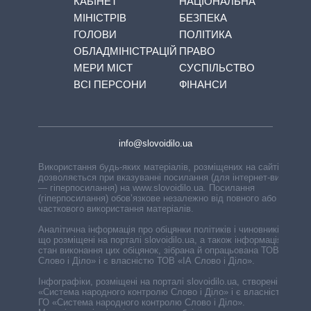
КАБІНЕТ
НАЦІОНАЛЬНА
МІНІСТРІВ
БЕЗПЕКА
ГОЛОВИ
ПОЛІТИКА
ОБЛАДМІНІСТРАЦІЙ
ПРАВО
МЕРИ МІСТ
СУСПІЛЬСТВО
ВСІ ПЕРСОНИ
ФІНАНСИ
info@slovoidilo.ua
Використання будь-яких матеріалів, розміщених на сайті,
дозволяється при вказуванні посилання (для інтернет-видань
— гіперпосилання) на www.slovoidilo.ua. Посилання
(гіперпосилання) обов’язкове незалежно від повного або
часткового використання матеріалів.
Аналітична інформація про обіцянки політиків і чиновників,
що розміщені на порталі slovoidilo.ua, а також інформація про
стан виконання цих обіцянок, зібрана й опрацьована ТОВ «ІА
Слово і Діло» і є власністю ТОВ «ІА Слово і Діло».
Інфографіки, розміщені на порталі slovoidilo.ua, створені ГО
«Система народного контролю Слово і Діло» і є власністю
ГО «Система народного контролю Слово і Діло».