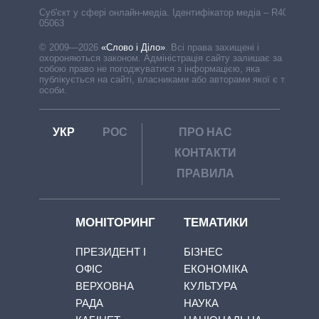
Cуб'єкт у сфері онлайн-медіа. Ідентифікатор медіа – R40-
05063
© 2009—2026
«Слово і Діло»
.
Всі права захищені і
охороняються законом. Адміністрація сайту залишає за
собою право не погоджуватися з інформацією, яка
публікується на сайті, власниками або авторами якої є треті
особи.
УКР
РОС
ПРО НАС
КОНТАКТИ
ПРАВИЛА
МОНІТОРИНГ
ТЕМАТИКИ
ПРЕЗИДЕНТ І
БІЗНЕС
ОФІС
ЕКОНОМІКА
ВЕРХОВНА
КУЛЬТУРА
РАДА
НАУКА