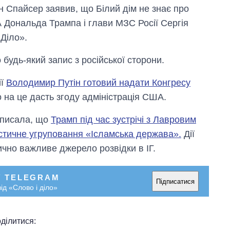
 Спайсер заявив, що Білий дім не знає про
 Дональда Трампа і глави МЗС Росії Сергія
Діло».
будь-який запис з російської сторони.
ії
Володимир Путін готовий надати Конгресу
о на це дасть згоду адміністрація США.
аписала, що
Трамп під час зустрічі з Лавровим
стичне угруповання «Ісламська держава».
Дії
ично важливе джерело розвідки в ІГ.
Скільки картоплі
вирощували в
У TELEGRAM
Підписатися
Україні до і під час
ід «Слово і діло»
великої війни
ділитися: