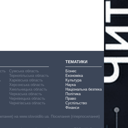
ТЕМАТИКИ
асть
Сумська область
Бізнес
Тернопільська область
Економіка
ь
Харківська область
Культура
Херсонська область
Наука
Хмельницька область
Національна безпека
Черкаська область
Політика
Чернівецька область
Право
Чернігівська область
Суспільство
Фінанси
лання) на www.slovoidilo.ua. Посилання (гіперпосилання)