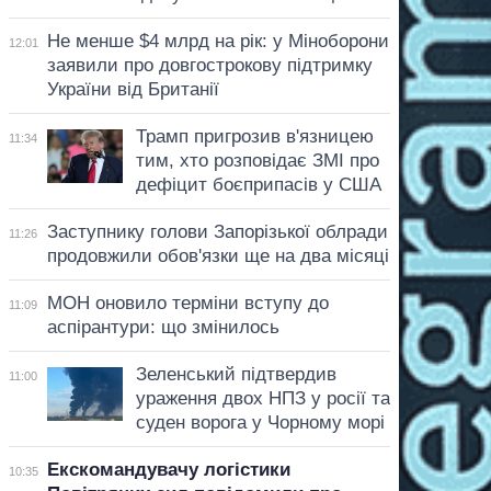
Не менше $4 млрд на рік: у Міноборони
12:01
заявили про довгострокову підтримку
України від Британії
Трамп пригрозив в'язницею
11:34
тим, хто розповідає ЗМІ про
дефіцит боєприпасів у США
Заступнику голови Запорізької облради
11:26
продовжили обов'язки ще на два місяці
МОН оновило терміни вступу до
11:09
аспірантури: що змінилось
Зеленський підтвердив
11:00
ураження двох НПЗ у росії та
суден ворога у Чорному морі
Екскомандувачу логістики
10:35