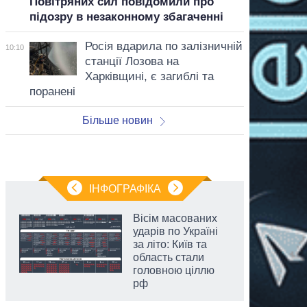
Повітряних сил повідомили про
підозру в незаконному збагаченні
Росія вдарила по залізничній
10:10
станції Лозова на
Харківщині, є загиблі та
поранені
Більше новин
ІНФОГРАФІКА
Вісім масованих
ударів по Україні
за літо: Київ та
область стали
головною ціллю
рф