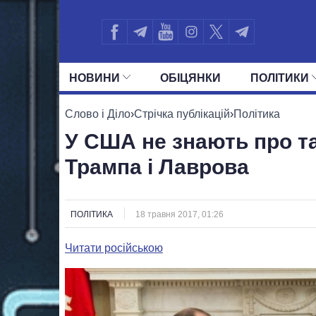
НОВИНИ
ОБIЦЯНКИ
ПОЛIТИКИ
УСІ ПОЛІТИКИ
ПРЕЗИДЕНТ І ОФ
Слово і Діло
›
Стрічка публікацій
›
Політика
У США не знають про т
Трампа і Лаврова
ПОЛІТИКА
18 травня 2017, 01:26
Читати російською