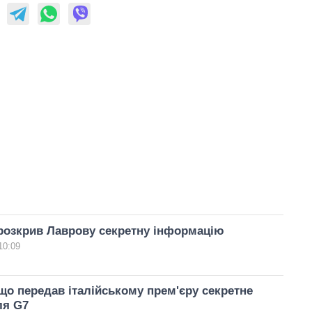
розкрив Лаврову секретну інформацію
10:09
 що передав італійському прем'єру секретне
ля G7