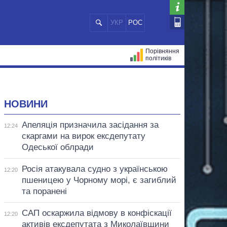
УКР
РОС
Порівняння
політиків
ЦІЙ
МЕРИ МІСТ
ВСІ ПЕРСОНИ
НОВИНИ
Апеляція призначила засідання за
12:24
скаргами на вирок ексдепутату
Одеської облради
Росія атакувала судно з українською
12:20
пшеницею у Чорному морі, є загиблий
та поранені
САП оскаржила відмову в конфіскації
12:20
активів ексдепутата з Миколаївщини