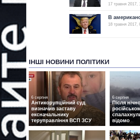
17 травня 2017, 
В американс
18 травня 2017, 
ІНШІ НОВИНИ ПОЛІТИКИ
6 серпня
6 серпня
Антикорупційний суд
Після нічно
визначив заставу
російсько
ексначальнику
спалахнул
теруправління ВСП ЗСУ
відомо