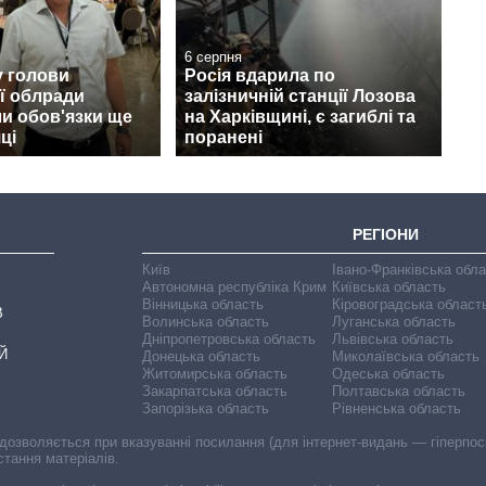
6 серпня
у голови
Росія вдарила по
ї облради
залізничній станції Лозова
и обов'язки ще
на Харківщині, є загиблі та
ці
поранені
РЕГІОНИ
Київ
Івано-Франківська обл
Автономна республіка Крим
Київська область
Вінницька область
Кіровоградська област
В
Волинська область
Луганська область
Дніпропетровська область
Львівська область
Й
Донецька область
Миколаївська область
Житомирська область
Одеська область
Закарпатська область
Полтавська область
Запорізька область
Рівненська область
 дозволяється при вказуванні посилання (для інтернет-видань — гіперпоси
стання матеріалів.