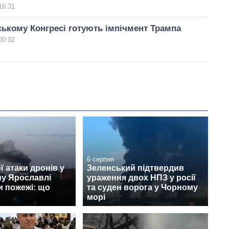
16:31
ькому Конгресі готують імпічмент Трампа
00:02
6 серпня
ї атаки дронів у
Зеленський підтвердив
му Ярославлі
ураження двох НПЗ у росії
и пожежі: що
та суден ворога у Чорному
морі