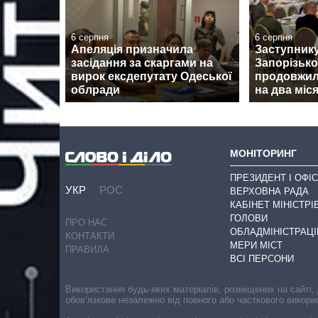
6 серпня
6 серпня
Апеляція призначила
Заступник
засідання за скаргами на
Запорізько
вирок ексдепутату Одеської
продовжил
облради
на два міся
МОНІТОРИНГ
ПРЕЗИДЕНТ І ОФІС
УКР
РОС
ВЕРХОВНА РАДА
КАБІНЕТ МІНІСТРІ
ГОЛОВИ
ПРО НАС
ОБЛАДМІНІСТРАЦІ
КОНТАКТИ
МЕРИ МІСТ
ПРАВИЛА
ВСІ ПЕРСОНИ
Використання будь-яких матеріалів, розміщених на сайті,
обов’язкове незалежно від повного або часткового викори