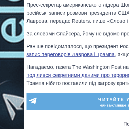
Прес-секретар американського лідера Шон
російські записи розмови президента США
Лаврова, передає Reuters, пише «Слово і 
За словами Спайсера, йому не відомо про 
Раніше повідомлялося, що президент Рос
запис переговорів Лаврова і Трампа
, якщ
Нагадаємо, газета The Washington Post н
поділився секретними даними про терори
Трампа нібито поставили під загрозу крит
ЧИТАЙТЕ 
найважливіше в
По