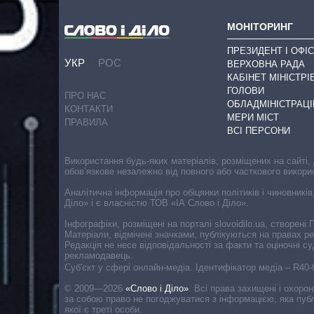
МОНІТОРИНГ
ПРЕЗИДЕНТ І ОФІС
УКР
РОС
ВЕРХОВНА РАДА
КАБІНЕТ МІНІСТРІ
ГОЛОВИ
ПРО НАС
ОБЛАДМІНІСТРАЦІ
КОНТАКТИ
МЕРИ МІСТ
ПРАВИЛА
ВСІ ПЕРСОНИ
Використання будь-яких матеріалів, розміщених на сайті,
обов’язкове незалежно від повного або часткового викори
Аналітична інформація про обіцянки політиків і чиновників
Діло» і є власністю ТОВ «ІА Слово і Діло».
Інфографіки, розміщені на порталі slovoidilo.ua, створен
Матеріали, відмічені значками, публікуються на правах р
Редакція не несе відповідальності за факти та оціночні 
рекламодавець.
Cуб'єкт у сфері онлайн-медіа. Ідентифікатор медіа – R40
© 2009—2026
«Слово і Діло»
.
Всі права захищені і охоро
за собою право не погоджуватися з інформацією, яка публ
якої є треті особи.