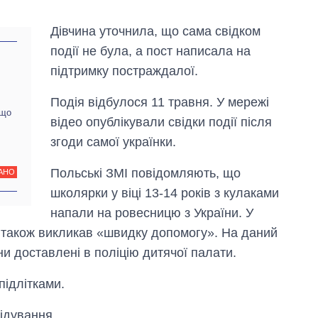
Дівчина уточнила, що сама свідком
події не була, а пост написала на
підтримку постраждалої.
Подія відбулося 11 травня. У мережі
кщо
відео опублікували свідки події після
згоди самої українки.
Польські ЗМІ повідомляють, що
АНО
школярки у віці 13-14 років з кулаками
напали на ровесницю з України. У
Як змінився
н також викликав «швидку допомогу». На даний
бюджет
ни доставлені в поліцію дитячої палати.
Міністерства
оборони за 13
років війни з
підлітками.
росією
ідування.