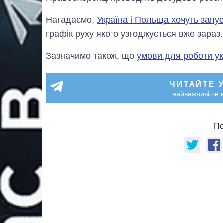
Нагадаємо,
Україна і Польща хочуть запус
графік руху якого узгоджується вже зараз.
Зазначимо також, що
умови для роботи ук
ЧИТАЙТЕ 
найважливіше в
По