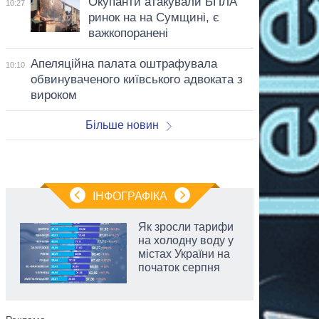
Окупанти атакували БПЛА
10:27
ринок на на Сумщині, є
важкопоранені
Апеляційна палата оштрафувала
10:10
обвинуваченого київського адвоката з
вироком
Більше новин
ІНФОГРАФІКА
Як зросли тарифи
на холодну воду у
містах України на
початок серпня