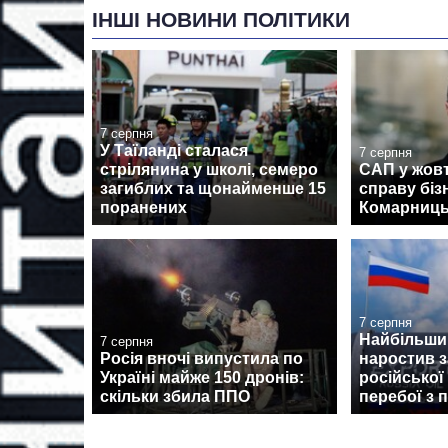
ІНШІ НОВИНИ ПОЛІТИКИ
7 серпня
У Таїланді сталася
7 серпня
стрілянина у школі, семеро
САП у жовт
загиблих та щонайменше 15
справу біз
поранених
Комарниць
7 серпня
Найбільши
7 серпня
Росія вночі випустила по
наростив з
Україні майже 150 дронів:
російської
скільки збила ППО
перебої з 