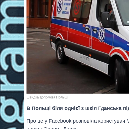
Швидка допомога Польщі
В Польщі біля однієї з шкіл Гданська п
Про це у Facebook розповіла користувач Ma
пише «Слово і Діло».