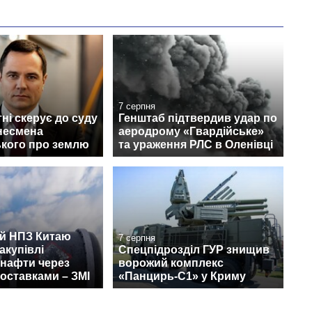
7 серпня
ні скерує до суду
Генштаб підтвердив удар по
несмена
аеродрому «Гвардійське»
кого про землю
та ураження РЛС в Оленівці
й НПЗ Китаю
7 серпня
акупівлі
Спецпідрозділ ГУР знищив
 нафти через
ворожий комплекс
поставками – ЗМІ
«Панцирь-С1» у Криму