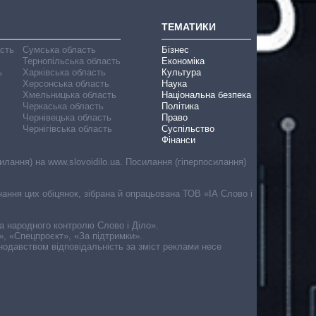
ТЕМАТИКИ
асть
Сумська область
Бізнес
Тернопільська область
Економіка
ь
Харківська область
Культура
Херсонська область
Наука
Хмельницька область
Національна безпека
Черкаська область
Політика
Чернівецька область
Право
Чернігівська область
Суспільство
Фінанси
лання) на www.slovoidilo.ua. Посилання (гіперпосилання)
онання цих обіцянок, зібрана й опрацьована ТОВ «ІА Слово і
ма народного контролю Слово і Діло».
», «Спецпроєкт», «За підтримки».
онодавством відповідальність за зміст реклами несе