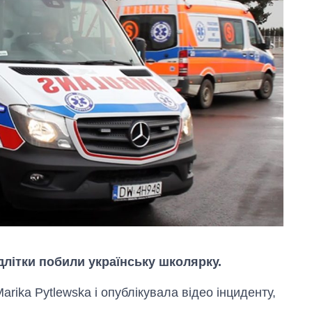
ідлітки побили українську школярку.
rika Pytlewska і опублікувала відео інциденту,