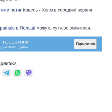
тити потяг
Ковель - Хелм в середині червня,
раїнців в Польщі
можуть суттєво змінитися.
У TELEGRAM
Підписатися
ід «Слово і діло»
ділитися: