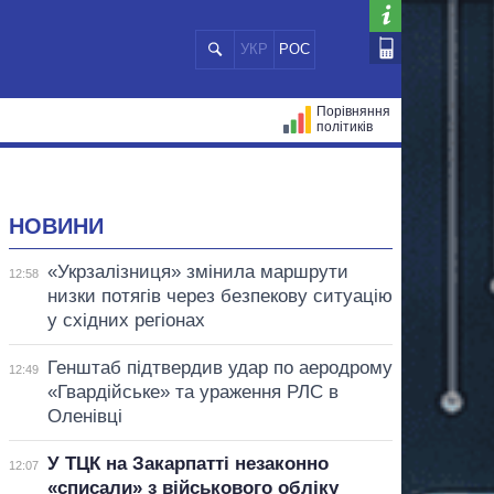
УКР
РОС
Порівняння
політиків
ЦІЙ
МЕРИ МІСТ
ВСІ ПЕРСОНИ
НОВИНИ
«Укрзалізниця» змінила маршрути
12:58
низки потягів через безпекову ситуацію
у східних регіонах
Генштаб підтвердив удар по аеродрому
12:49
«Гвардійське» та ураження РЛС в
Оленівці
У ТЦК на Закарпатті незаконно
12:07
«списали» з військового обліку