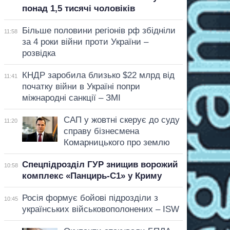
понад 1,5 тисячі чоловіків
Більше половини регіонів рф збідніли
11:58
за 4 роки війни проти України –
розвідка
КНДР заробила близько $22 млрд від
11:41
початку війни в Україні попри
міжнародні санкції – ЗМІ
САП у жовтні скерує до суду
11:20
справу бізнесмена
Комарницького про землю
Спецпідрозділ ГУР знищив ворожий
10:58
комплекс «Панцирь-С1» у Криму
Росія формує бойові підрозділи з
10:45
українських військовополонених – ISW