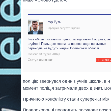
Ігор Гузь
Народний депутат України
Гузь обіцяє поставити підпис за відставку Насірова, я
виділені Польщею кошти на переоснащення митних
переходів не будуть надані Волинській області
Сказано 18 грудня 2016 р.
Статус обіцянки:
НЕ ВИКОН
поліцію звернувся один з учнів школи, ві
момент поліція затримала двох дівчат. Во
Причиною конфлікту стали суперечки між 
Правоохоронці проводять досудове розсл