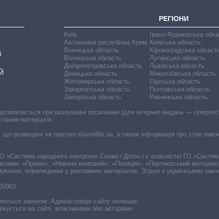
РЕГІОНИ
Київ
Івано-Франківська обл
Автономна республіка Крим
Київська область
Вінницька область
Кіровоградська област
В
Волинська область
Луганська область
Дніпропетровська область
Львівська область
Й
Донецька область
Миколаївська область
Житомирська область
Одеська область
Закарпатська область
Полтавська область
Запорізька область
Рівненська область
 дозволяється при вказуванні посилання (для інтернет-видань — гіперпоси
стання матеріалів.
, що розміщені на порталі slovoidilo.ua, а також інформація про стан вик
і ГО «Система народного контролю Слово і Діло» і є власністю ГО «Систе
еклами: «Промо», «Новини компаній», «Позиція», «Партнерський матеріал
судження, оприлюднені у рекламних матеріалах. Згідно з українським зак
-05063
няються законом. Адміністрація сайту залишає
ікується на сайті, власниками або авторами