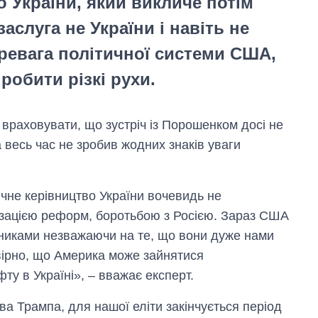
 України, який викличе потім
аслуга не України і навіть не
ревага політичної системи США,
 робити різкі рухи.
враховувати, що зустріч із Порошенком досі не
 весь час не зробив жодних знаків уваги
ичне керівництво України вочевидь не
ізацією реформ, боротьбою з Росією. Зараз США
Економіка ШІ-
никами незважаючи на те, що вони дуже нами
гігантів: скільки
коштують і
овірно, що Америка може зайнятися
заробляють
 в Україні», – вважає експерт.
OpenAI та
Anthropic
ва Трампа, для нашої еліти закінчується період