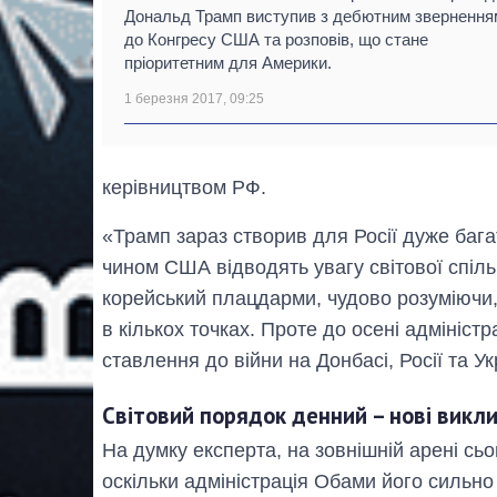
Дональд Трамп виступив з дебютним звернення
до Конгресу США та розповів, що стане
пріоритетним для Америки.
1 березня 2017, 09:25
керівництвом РФ.
«Трамп зараз створив для Росії дуже бага
чином США відводять увагу світової спільн
корейський плацдарми, чудово розуміючи,
в кількох точках. Проте до осені адмініст
ставлення до війни на Донбасі, Росії та У
Світовий порядок денний – нові викл
На думку експерта, на зовнішній арені сь
оскільки адміністрація Обами його сильно