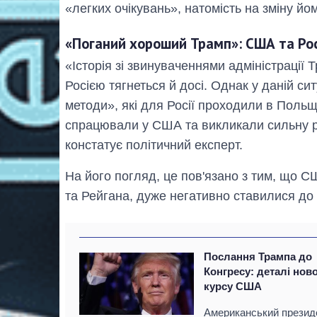
«легких очікувань», натомість на зміну йо
«Поганий хороший Трамп»: США та Рос
«Історія зі звинуваченнями адміністрації Т
Росією тягнеться й досі. Однак у даній сит
методи», які для Росії проходили в Польщі,
спрацювали у США та викликали сильну ре
констатує політичний експерт.
На його погляд, це пов'язано з тим, що С
та Рейгана, дуже негативно ставилися до
Послання Трампа до
Конгресу: деталі нов
курсу США
Американський презид