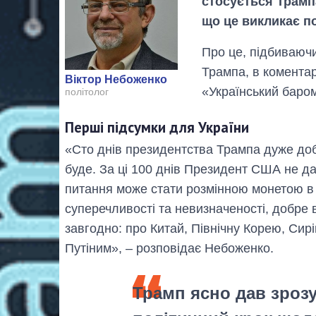
стосується Трампа
що це викликає п
Про це, підбиваюч
Трампа, в коментар
Віктор Небоженко
«Український баром
політолог
Перші підсумки для України
«Сто днів президентства Трампа дуже доб
буде. За ці 100 днів Президент США не д
питання може стати розмінною монетою в 
суперечливості та невизначеності, добре 
завгодно: про Китай, Північну Корею, Сир
Путіним», – розповідає Небоженко.
Трамп ясно дав зрозу