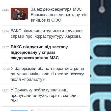
За ексдержсекретаря МЗС
16:51
Банькова внесли заставу, він
вийшов із СІЗО
ВАКС відмовився зупинити слухання
16:44
справи про інфраструктуру Харкова
ВАКС відпустив під заставу
16:37
підозрювану у справі
ексдержсекретаря МЗС
У Запорізькій області ворог обстріляв
16:33
рятувальників, коли ті гасили пожежу
після «прильоту»
У Брянську поблизу залізниці
16:33
пролунали вибухи, горять склади –
ЗМІ