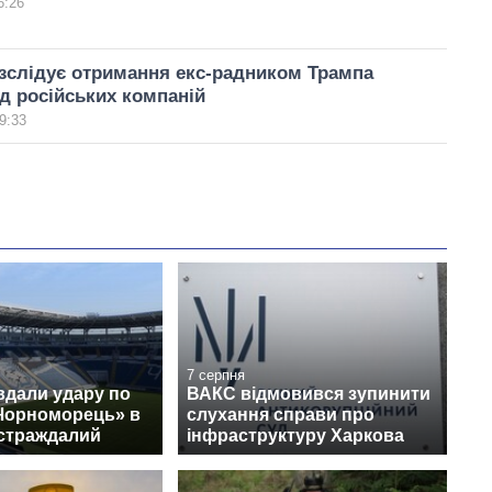
6:26
зслідує отримання екс-радником Трампа
ід російських компаній
9:33
7 серпня
вдали удару по
ВАКС відмовився зупинити
«Чорноморець» в
слухання справи про
остраждалий
інфраструктуру Харкова