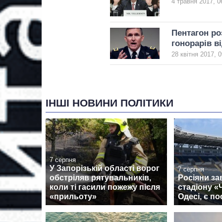
4 травня 2017, 0
Пентагон ро
гонорарів в
28 квітня 2017, 0
ІНШІ НОВИНИ ПОЛІТИКИ
7 серпня
У Запорізькій області ворог
7 серпня
обстріляв рятувальників,
Росіяни за
коли ті гасили пожежу після
стадіону 
«прильоту»
Одесі, є п