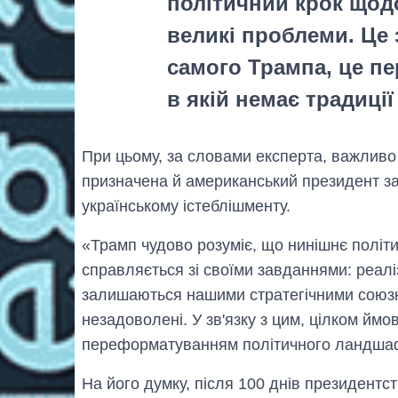
політичний крок щодо
великі проблеми. Це з
самого Трампа, це пе
в якій немає традиції
При цьому, за словами експерта, важливо 
призначена й американський президент за
українському істеблішменту.
«Трамп чудово розуміє, що нинішнє політ
справляється зі своїми завданнями: реал
залишаються нашими стратегічними союз
незадоволені. У зв'язку з цим, цілком йм
переформатуванням політичного ландшафту
На його думку, після 100 днів президентст