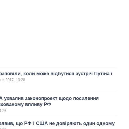
зповіли, коли може відбутися зустріч Путіна і
ня 2017, 13:28
А ухвалив законопроект щодо посилення
рихованому впливу РФ
4:26
аявив, що РФ і США не довіряють один одному