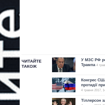
У МЗС РФ ро
ЧИТАЙТЕ
Трампа
4 трав
ТАКОЖ
Конгрес СШ
протидії п
4 травня 2017, 1
Тіллерсон з