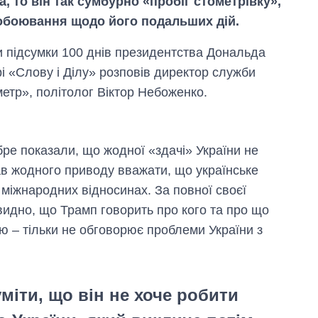
, то він так сумбурно «пробіг стометрівку»,
обоювання щодо його подальших дій.
и підсумки 100 днів президентства Дональда
і «Слову і Ділу» розповів директор служби
етр», політолог Віктор Небоженко.
ре показали, що жодної «здачі» України не
ав жодного приводу вважати, що українське
міжнародних відносинах. За повної своєї
видно, що Трамп говорить про кого та про що
ію – тільки не обговорює проблеми України з
міти, що він не хоче робити