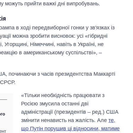
му можуть прийти важкі дні випробувань.
ія
рампа в ході передвиборної гонки у зв'язках із
уації можна зробити висновок: усі «гібридні
 Угорщині, Німеччині, навіть в Україні, не
акцію в американському суспільстві», –
ША, починаючи з часів президентства Маккарті
 СРСР.
«Тільки необхідність працювати з
Росією змусила останні дві
адміністрації (президентів – ред.) США
ого
змінити ненависть на жалість. Але
те,
що Путін порушив ці відносини, матиме
ент