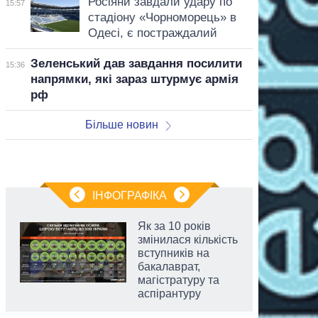
Росіяни завдали удару по
15:57
стадіону «Чорноморець» в
Одесі, є постраждалий
Зеленський дав завдання посилити
15:36
напрямки, які зараз штурмує армія
рф
Більше новин
ІНФОГРАФІКА
Як за 10 років
змінилася кількість
вступників на
бакалаврат,
магістратуру та
аспірантуру