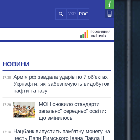
УКР
РОС
Порівняння
політиків
ЦІЙ
МЕРИ МІСТ
ВСІ ПЕРСОНИ
НОВИНИ
Армія рф завдала ударів по 7 об'єктах
17:38
Укрнафти, які забезпечують видобуток
нафти та газу
МОН оновило стандарти
17:29
загальної середньої освіти:
що змінилось
Нацбанк випустить пам’ятну монету на
17:10
честь Папи Римського Івана Павла II