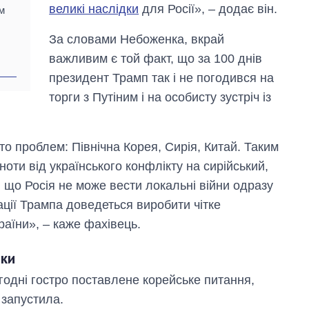
великі наслідки
для Росії», – додає він.
м
За словами Небоженка, вкрай
важливим є той факт, що за 100 днів
президент Трамп так і не погодився на
торги з Путіним і на особисту зустріч із
то проблем: Північна Корея, Сирія, Китай. Таким
оти від українського конфлікту на сирійський,
 що Росія не може вести локальні війни одразу
рації Трампа доведеться виробити чітке
країни», – каже фахівець.
ики
огодні гостро поставлене корейське питання,
 запустила.