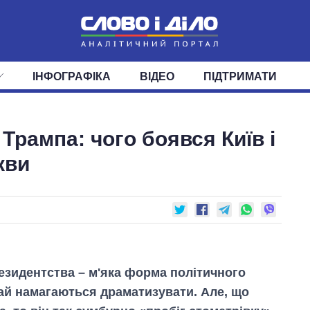
ІНФОГРАФІКА
ВІДЕО
ПІДТРИМАТИ
ІС
СТРІЧКА
ВЕРХОВНА РАДА
ПОДІЇ
СТАТТІ
КАБІНЕТ МІНІСТРІВ
ДУМКИ
ОГЛЯДИ
ГОЛОВИ ОБЛАДМІНІСТРА
ДАЙДЖЕСТИ
Трампа: чого боявся Київ і
ПОЛІТИКА
ДЕПУТАТИ
ЕКОНОМІКА
КОМІТЕТИ
СУСПІЛЬСТВО
ФРАКЦІЇ
ОКРУГИ
СВІТ
кви
резидентства – м'яка форма політичного
чай намагаються драматизувати. Але, що