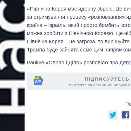
«Північна Корея має ядерну зброю. Це ви
за стримування процесу «розповзання» яд
країна – Ізраїль, який просто бомбить ко
можна зробити з Північною Кореєю. Це н
Північна Корея – це загроза, то вирішуйт
Трампа буде зайнята саме цим напрямком
Раніше «Слово і Діло» розповіло про
дета
ПІДПИСУЙТЕСЬ
та стежте за останніми новинами
По