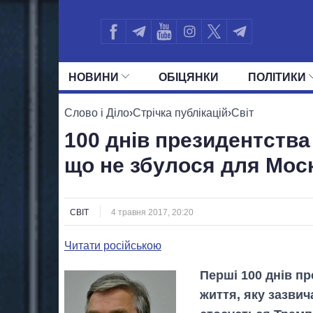
НОВИНИ
ОБIЦЯНКИ
ПОЛIТИКИ
УСІ ПОЛІТИКИ
ПРЕЗИДЕНТ І ОФ
Слово і Діло
›
Стрічка публікацій
›
Світ
100 днів президентства 
що не збулося для Мос
СВІТ
4 травня 2017, 20:20
Читати російською
Перші 100 днів п
життя, яку зазви