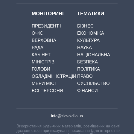
МОНІТОРИНГ
ТЕМАТИКИ
ПРЕЗИДЕНТ І
БІЗНЕС
ОФІС
ЕКОНОМІКА
ВЕРХОВНА
КУЛЬТУРА
РАДА
НАУКА
КАБІНЕТ
НАЦІОНАЛЬНА
МІНІСТРІВ
БЕЗПЕКА
ГОЛОВИ
ПОЛІТИКА
ОБЛАДМІНІСТРАЦІЙ
ПРАВО
МЕРИ МІСТ
СУСПІЛЬСТВО
ВСІ ПЕРСОНИ
ФІНАНСИ
info@slovoidilo.ua
Використання будь-яких матеріалів, розміщених на сайті,
дозволяється при вказуванні посилання (для інтернет-видань