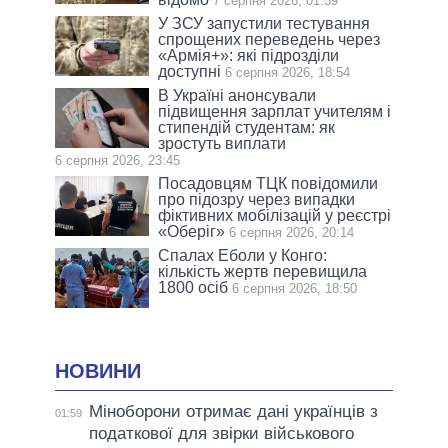
7 серпня 2026, 01:59
У ЗСУ запустили тестування
спрощених переведень через
«Армія+»: які підрозділи
доступні
6 серпня 2026, 18:54
В Україні анонсували
підвищення зарплат учителям і
стипендій студентам: як
зростуть виплати
6 серпня 2026, 23:45
Посадовцям ТЦК повідомили
про підозру через випадки
фіктивних мобілізацій у реєстрі
«Оберіг»
6 серпня 2026, 20:14
Спалах Еболи у Конго:
кількість жертв перевищила
1800 осіб
6 серпня 2026, 18:50
НОВИНИ
Міноборони отримає дані українців з
01:59
податкової для звірки військового