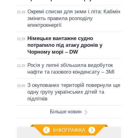
Окремі списки для зими і літа: Кабмін
21:49
змінить правила розподілу
електроенергії
Німецьке вантажне судно
21:29
потрапило під атаку дронів у
Чорному морі – DW
Росія у липні збільшила видобуток
21:25
нафти та газового конденсату – ЗМІ
З окупованих територій повернули ще
20:46
одну групу українських дітей та
підлітків
Більше новин
ІНФОГРАФІКА