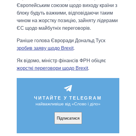
Європейським союзом щодо виходу країни з
блоку будуть важкими, відповідаючи таким
чином на жорстку позицію, зайняту лідерами
ЄС щодо майбутніх переговорів.
Раніше голова Євроради Дональд Туск
зробив заяву щодо Brexit
.
Як відомо, міністр фінансів ФРН обіцяє
жорсткі переговори щодо Brexit
.
ЧИТАЙТЕ У TELEGRAM
найважливіше від «Слово і діло»
Підписатися