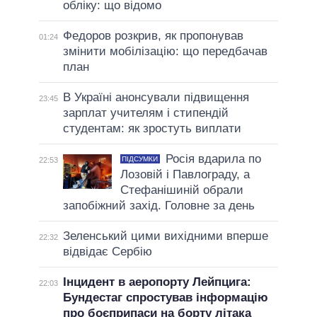
обліку: що відомо
Федоров розкрив, як пропонував
01:24
змінити мобілізацію: що передбачав
план
В Україні анонсували підвищення
23:45
зарплат учителям і стипендій
студентам: як зростуть виплати
Росія вдарила по
ПІДСУМКИ
22:53
Лозовій і Павлограду, а
Стефанішиній обрали
запобіжний захід. Головне за день
Зеленський цими вихідними вперше
22:32
відвідає Сербію
Інцидент в аеропорту Лейпцига:
22:03
Бундестаг спростував інформацію
про боєприпаси на борту літака