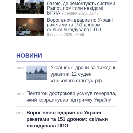
базою, де ремонтують системи
Patriot, помітили невідомі
БПЛА
7 серпня 2026, 21:45
Ворог вночі вдарив по Україні
ракетами та 151 дроном:
скільки ліквідувала ППО
8 серпня 2026, 09:59
НОВИНИ
Українські дрони за тиждень
10:27
уразили 12 суден
«тіньового флоту» рф
Пентагон достроково усунув генерала,
10:24
який координував підтримку України
Ворог вночі вдарив по Україні
09:59
ракетами та 151 дроном: скільки
ліквідувала ППО