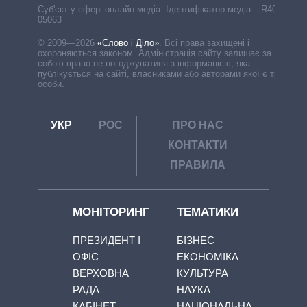
Cуб'єкт у сфері онлайн-медіа. Ідентифікатор медіа – R40-
05063
© 2009—2026
«Слово і Діло»
.
Всі права захищені і
охороняються законом. Адміністрація сайту залишає за
собою право не погоджуватися з інформацією, яка
публікується на сайті, власниками або авторами якої є треті
особи.
УКР
РОС
ПРО НАС
КОНТАКТИ
ПРАВИЛА
МОНІТОРИНГ
ТЕМАТИКИ
ПРЕЗИДЕНТ І
БІЗНЕС
ОФІС
ЕКОНОМІКА
ВЕРХОВНА
КУЛЬТУРА
РАДА
НАУКА
КАБІНЕТ
НАЦІОНАЛЬНА