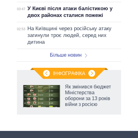
У Києві після атаки балістикою у
03:47
двох районах сталися пожежі
На Київщині через російську атаку
02:53
загинули троє людей, серед них
дитина
Більше новин
ІНФОГРАФІКА
Як змінився бюджет
раїні
Міністерства
ої
оборони за 13 років
війни з росією