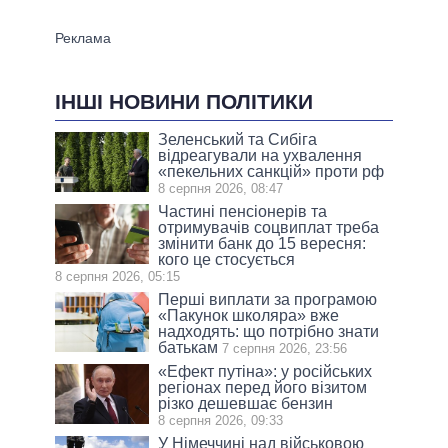
ІНШІ НОВИНИ ПОЛІТИКИ
Зеленський та Сибіга
відреагували на ухвалення
«пекельних санкцій» проти рф
8 серпня 2026, 08:47
Частині пенсіонерів та
отримувачів соцвиплат треба
змінити банк до 15 вересня:
кого це стосується
8 серпня 2026, 05:15
Перші виплати за програмою
«Пакунок школяра» вже
надходять: що потрібно знати
батькам
7 серпня 2026, 23:56
«Ефект путіна»: у російських
регіонах перед його візитом
різко дешевшає бензин
8 серпня 2026, 09:33
У Німеччині над військовою