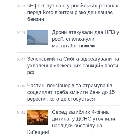
«Ефект путіна»: у російських регіонах
09:33
перед його візитом різко дешевшає
бензин
Дрони атакували два НПЗ у
09:24
росії, спалахнули
масштабні пожежі
Зеленський та Сибіга відреагували на
08:47
ухвалення «пекельних санкцій» проти
рф
Частині пенсіонерів та отримувачів
05:15
соцвиплат треба змінити банк до 15
вересня: кого це стосується
Серед загиблих 4-річна
04:51
дитина: у ДСНС уточнили
наслідки обстрілу на
Київщині