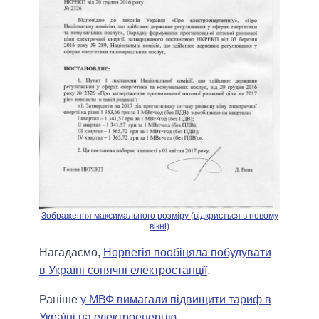
Зображення максимального розміру (відкриється в новому
вікні)
Нагадаємо,
Норвегія пообіцяла побудувати
в Україні сонячні електростанції
.
Раніше
у МВФ вимагали підвищити тариф в
Україні на електроенергію
.