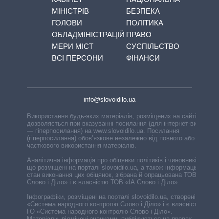
МІНІСТРІВ
БЕЗПЕКА
ГОЛОВИ
ПОЛІТИКА
ОБЛАДМІНІСТРАЦІЙ
ПРАВО
МЕРИ МІСТ
СУСПІЛЬСТВО
ВСІ ПЕРСОНИ
ФІНАНСИ
info@slovoidilo.ua
Використання будь-яких матеріалів, розміщених на сайті,
дозволяється при вказуванні посилання (для інтернет-видань
— гіперпосилання) на www.slovoidilo.ua. Посилання
(гіперпосилання) обов’язкове незалежно від повного або
часткового використання матеріалів.
Аналітична інформація про обіцянки політиків і чиновників,
що розміщені на порталі slovoidilo.ua, а також інформація про
стан виконання цих обіцянок, зібрана й опрацьована ТОВ «ІА
Слово і Діло» і є власністю ТОВ «ІА Слово і Діло».
Інфографіки, розміщені на порталі slovoidilo.ua, створені ГО
«Система народного контролю Слово і Діло» і є власністю
ГО «Система народного контролю Слово і Діло».
Матеріали, відмічені значками, публікуються на правах