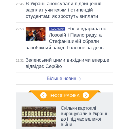
В Україні анонсували підвищення
23:45
зарплат учителям і стипендій
студентам: як зростуть виплати
Росія вдарила по
ПІДСУМКИ
22:53
Лозовій і Павлограду, а
Стефанішиній обрали
запобіжний захід. Головне за день
Зеленський цими вихідними вперше
22:32
відвідає Сербію
Більше новин
ІНФОГРАФІКА
жет
Скільки картоплі
вирощували в Україні
ків
до і під час великої
війни