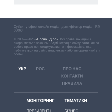
Cуб'єкт у сфері онлайн-медіа. Ідентифікатор медіа – R40-
05063
© 2009—2026
«Слово і Діло»
.
Всі права захищені і
охороняються законом. Адміністрація сайту залишає за
собою право не погоджуватися з інформацією, яка
публікується на сайті, власниками або авторами якої є треті
особи.
УКР
РОС
ПРО НАС
КОНТАКТИ
ПРАВИЛА
МОНІТОРИНГ
ТЕМАТИКИ
ПРЕЗИДЕНТ І
БІЗНЕС