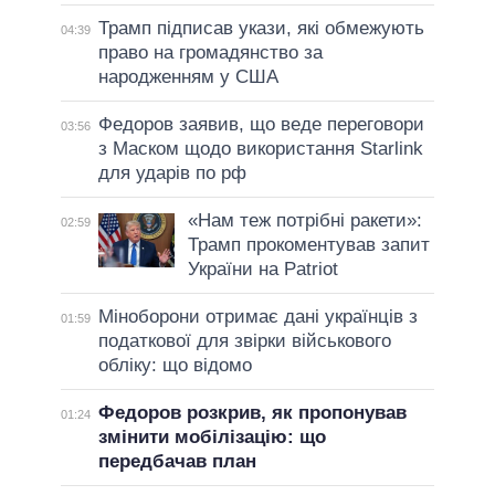
Трамп підписав укази, які обмежують
04:39
право на громадянство за
народженням у США
Федоров заявив, що веде переговори
03:56
з Маском щодо використання Starlink
для ударів по рф
«Нам теж потрібні ракети»:
02:59
Трамп прокоментував запит
України на Patriot
Міноборони отримає дані українців з
01:59
податкової для звірки військового
обліку: що відомо
Федоров розкрив, як пропонував
01:24
змінити мобілізацію: що
передбачав план