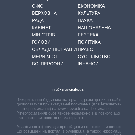
ОФІС
ЕКОНОМІКА
ВЕРХОВНА
КУЛЬТУРА
РАДА
НАУКА
КАБІНЕТ
НАЦІОНАЛЬНА
МІНІСТРІВ
БЕЗПЕКА
ГОЛОВИ
ПОЛІТИКА
ОБЛАДМІНІСТРАЦІЙ
ПРАВО
МЕРИ МІСТ
СУСПІЛЬСТВО
ВСІ ПЕРСОНИ
ФІНАНСИ
info@slovoidilo.ua
Використання будь-яких матеріалів, розміщених на сайті,
дозволяється при вказуванні посилання (для інтернет-видань
— гіперпосилання) на www.slovoidilo.ua. Посилання
(гіперпосилання) обов’язкове незалежно від повного або
часткового використання матеріалів.
Аналітична інформація про обіцянки політиків і чиновників,
що розміщені на порталі slovoidilo.ua, а також інформація про