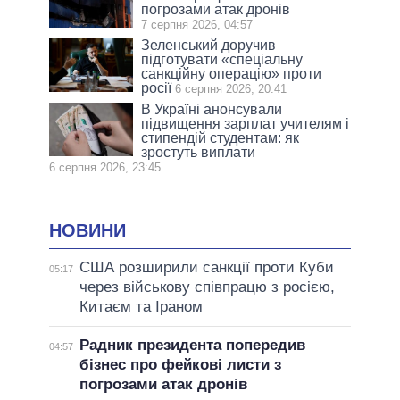
погрозами атак дронів
7 серпня 2026, 04:57
Зеленський доручив
підготувати «спеціальну
санкційну операцію» проти
росії
6 серпня 2026, 20:41
В Україні анонсували
підвищення зарплат учителям і
стипендій студентам: як
зростуть виплати
6 серпня 2026, 23:45
НОВИНИ
США розширили санкції проти Куби
05:17
через військову співпрацю з росією,
Китаєм та Іраном
Радник президента попередив
04:57
бізнес про фейкові листи з
погрозами атак дронів