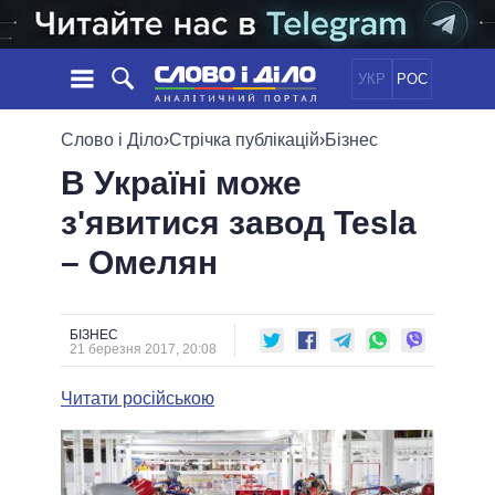
УКР
РОС
НОВИНИ
Слово і Діло
›
Стрічка публікацій
›
Бізнес
В Україні може
ОБIЦЯНКИ
СТРІЧКА
ПОЛІТИКА
з'явитися завод Tesla
ПОДІЇ
ЕКОНОМІКА
ПОЛIТИКИ
– Омелян
СТАТТІ
СУСПІЛЬСТВО
ІНФОГРАФІКА
ДУМКИ
СВІТ
УСІ ПОЛІТИКИ
ОГЛЯДИ
ПРЕЗИДЕНТ І ОФІС
ВІДЕО
БІЗНЕС
ДАЙДЖЕСТИ
21 березня 2017, 20:08
ВЕРХОВНА РАДА
ПІДТРИМАТИ
КАБІНЕТ МІНІСТРІВ
Читати російською
ГОЛОВИ ОБЛАДМІНІСТРАЦІЙ
ПОРІВНЯННЯ ПОЛІТИКІВ
МЕРИ МІСТ
ВСІ ПЕРСОНИ