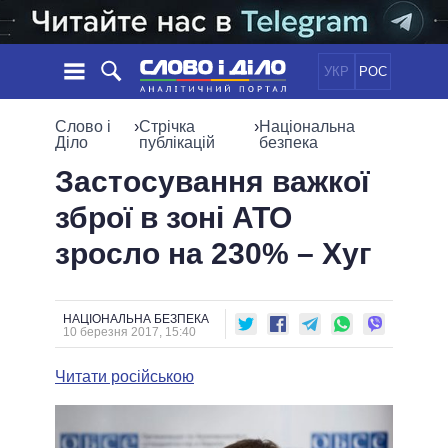
УКР
РОС
НОВИНИ
Слово і
›
Стрічка
›
Національна
Діло
публікацій
безпека
ОБIЦЯНКИ
СТРІЧКА
ПОЛІТИКА
Застосування важкої
ПОДІЇ
ЕКОНОМІКА
зброї в зоні АТО
ПОЛIТИКИ
СТАТТІ
СУСПІЛЬСТВО
зросло на 230% – Хуг
ІНФОГРАФІКА
ДУМКИ
СВІТ
УСІ ПОЛІТИКИ
ОГЛЯДИ
ПРЕЗИДЕНТ І ОФІС
ВІДЕО
ДАЙДЖЕСТИ
ВЕРХОВНА РАДА
НАЦІОНАЛЬНА БЕЗПЕКА
10 березня 2017, 15:40
ПІДТРИМАТИ
КАБІНЕТ МІНІСТРІВ
ГОЛОВИ ОБЛАДМІНІСТРАЦІЙ
Читати російською
ПОРІВНЯННЯ ПОЛІТИКІВ
МЕРИ МІСТ
ВСІ ПЕРСОНИ