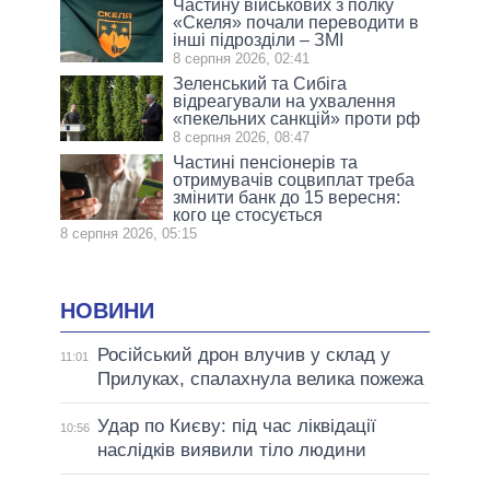
Частину військових з полку
«Скеля» почали переводити в
інші підрозділи – ЗМІ
8 серпня 2026, 02:41
Зеленський та Сибіга
відреагували на ухвалення
«пекельних санкцій» проти рф
8 серпня 2026, 08:47
Частині пенсіонерів та
отримувачів соцвиплат треба
змінити банк до 15 вересня:
кого це стосується
8 серпня 2026, 05:15
НОВИНИ
Російський дрон влучив у склад у
11:01
Прилуках, спалахнула велика пожежа
Удар по Києву: під час ліквідації
10:56
наслідків виявили тіло людини