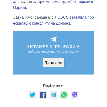
анонсував
зустріч «нормандської четвірки» в
Парижі
.
Зазначимо, раніше місія
ОБСЄ заявляла про
ескалацію конфлікту на Донбасі
.
ЧИТАЙТЕ У TELEGRAM
найважливіше від «Слово і діло»
Підписатися
Поділитися: