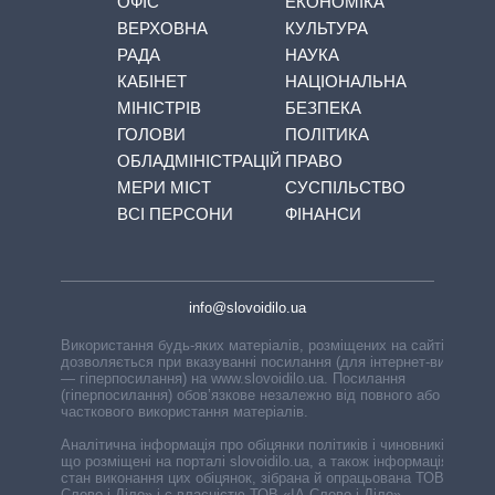
ОФІС
ЕКОНОМІКА
ВЕРХОВНА
КУЛЬТУРА
РАДА
НАУКА
КАБІНЕТ
НАЦІОНАЛЬНА
МІНІСТРІВ
БЕЗПЕКА
ГОЛОВИ
ПОЛІТИКА
ОБЛАДМІНІСТРАЦІЙ
ПРАВО
МЕРИ МІСТ
СУСПІЛЬСТВО
ВСІ ПЕРСОНИ
ФІНАНСИ
info@slovoidilo.ua
Використання будь-яких матеріалів, розміщених на сайті,
дозволяється при вказуванні посилання (для інтернет-видань
— гіперпосилання) на www.slovoidilo.ua. Посилання
(гіперпосилання) обов’язкове незалежно від повного або
часткового використання матеріалів.
Аналітична інформація про обіцянки політиків і чиновників,
що розміщені на порталі slovoidilo.ua, а також інформація про
стан виконання цих обіцянок, зібрана й опрацьована ТОВ «ІА
Слово і Діло» і є власністю ТОВ «ІА Слово і Діло».