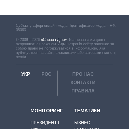
Cуб'єкт у сфері онлайн-медіа. Ідентифікатор медіа – R40-
05063
© 2009—2026
«Слово і Діло»
.
Всі права захищені і
охороняються законом. Адміністрація сайту залишає за
собою право не погоджуватися з інформацією, яка
публікується на сайті, власниками або авторами якої є треті
особи.
УКР
РОС
ПРО НАС
КОНТАКТИ
ПРАВИЛА
МОНІТОРИНГ
ТЕМАТИКИ
ПРЕЗИДЕНТ І
БІЗНЕС