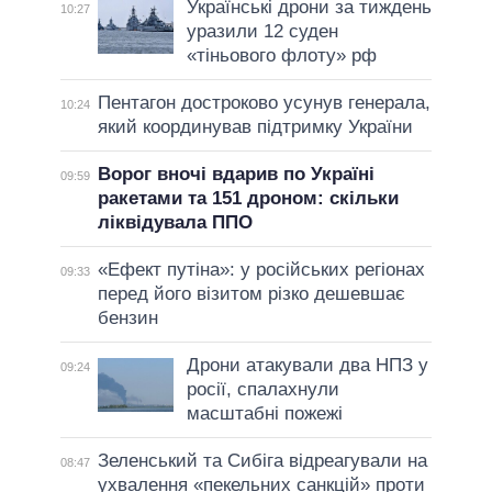
Українські дрони за тиждень
10:27
уразили 12 суден
«тіньового флоту» рф
Пентагон достроково усунув генерала,
10:24
який координував підтримку України
Ворог вночі вдарив по Україні
09:59
ракетами та 151 дроном: скільки
ліквідувала ППО
«Ефект путіна»: у російських регіонах
09:33
перед його візитом різко дешевшає
бензин
Дрони атакували два НПЗ у
09:24
росії, спалахнули
масштабні пожежі
Зеленський та Сибіга відреагували на
08:47
ухвалення «пекельних санкцій» проти