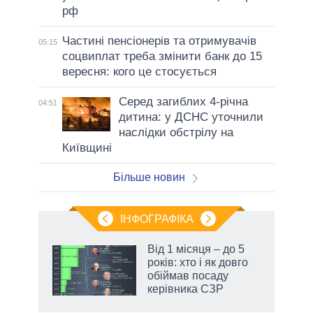
рф
Частині пенсіонерів та отримувачів
05:15
соцвиплат треба змінити банк до 15
вересня: кого це стосується
Серед загиблих 4-річна
04:51
дитина: у ДСНС уточнили
наслідки обстрілу на
Київщині
Більше новин
ІНФОГРАФІКА
Від 1 місяця – до 5
раїні
років: хто і як довго
ої
обіймав посаду
керівника СЗР