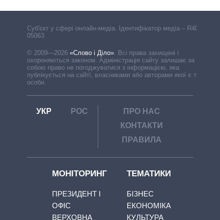
Cуб'єкт у сфері онлайн-медіа. Ідентифікатор медіа – R40-
05063
© 2009—2026
«Слово і Діло»
.
Всі права захищені і
охороняються законом. Адміністрація сайту залишає за
собою право не погоджуватися з інформацією, яка
публікується на сайті, власниками або авторами якої є треті
особи.
УКР
РОС
ПРО НАС
КОНТАКТИ
ПРАВИЛА
МОНІТОРИНГ
ТЕМАТИКИ
ПРЕЗИДЕНТ І
БІЗНЕС
ОФІС
ЕКОНОМІКА
ВЕРХОВНА
КУЛЬТУРА