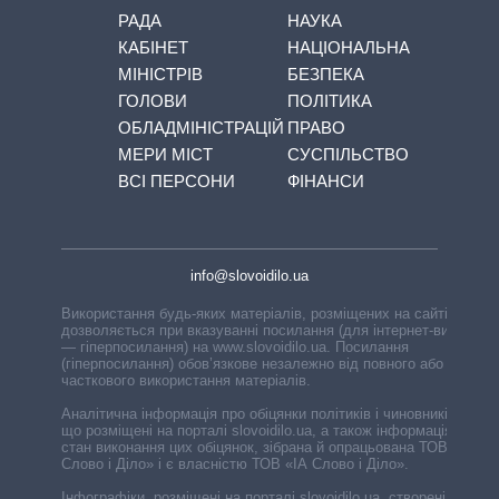
РАДА
НАУКА
КАБІНЕТ
НАЦІОНАЛЬНА
МІНІСТРІВ
БЕЗПЕКА
ГОЛОВИ
ПОЛІТИКА
ОБЛАДМІНІСТРАЦІЙ
ПРАВО
МЕРИ МІСТ
СУСПІЛЬСТВО
ВСІ ПЕРСОНИ
ФІНАНСИ
info@slovoidilo.ua
Використання будь-яких матеріалів, розміщених на сайті,
дозволяється при вказуванні посилання (для інтернет-видань
— гіперпосилання) на www.slovoidilo.ua. Посилання
(гіперпосилання) обов’язкове незалежно від повного або
часткового використання матеріалів.
Аналітична інформація про обіцянки політиків і чиновників,
що розміщені на порталі slovoidilo.ua, а також інформація про
стан виконання цих обіцянок, зібрана й опрацьована ТОВ «ІА
Слово і Діло» і є власністю ТОВ «ІА Слово і Діло».
Інфографіки, розміщені на порталі slovoidilo.ua, створені ГО