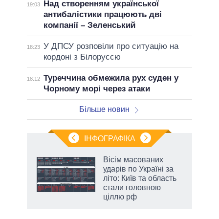
Над створенням української
19:03
антибалістики працюють дві
компанії – Зеленський
У ДПСУ розповіли про ситуацію на
18:23
кордоні з Білоруссю
Туреччина обмежила рух суден у
18:12
Чорному морі через атаки
Більше новин
ІНФОГРАФІКА
 як
Вісім масованих
и за
ударів по Україні за
літо: Київ та область
2027-
стали головною
ціллю рф
аспі