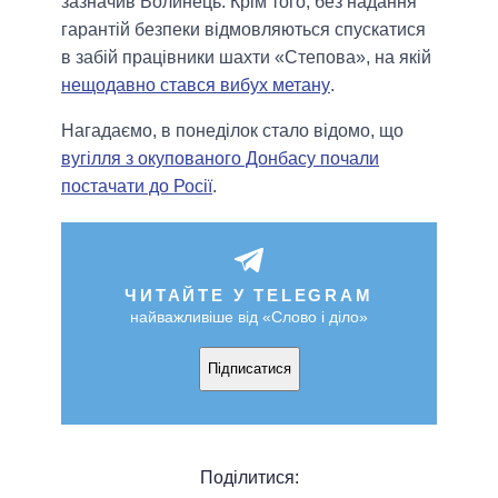
зазначив Волинець. Крім того, без надання
гарантій безпеки відмовляються спускатися
в забій працівники шахти «Степова», на якій
нещодавно стався вибух метану
.
Нагадаємо, в понеділок стало відомо, що
вугілля з окупованого Донбасу почали
постачати до Росії
.
ЧИТАЙТЕ У TELEGRAM
найважливіше від «Слово і діло»
Підписатися
Поділитися: