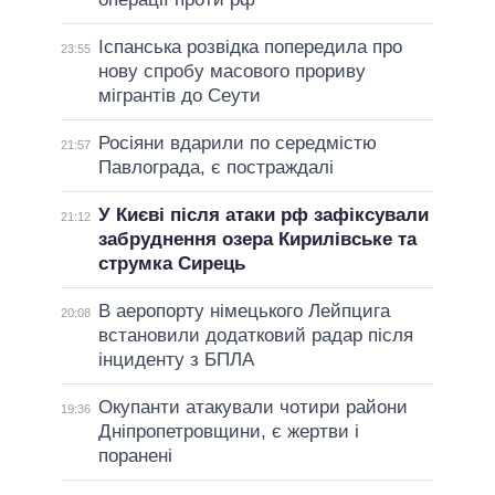
Іспанська розвідка попередила про
23:55
нову спробу масового прориву
мігрантів до Сеути
Росіяни вдарили по середмістю
21:57
Павлограда, є постраждалі
У Києві після атаки рф зафіксували
21:12
забруднення озера Кирилівське та
струмка Сирець
В аеропорту німецького Лейпцига
20:08
встановили додатковий радар після
інциденту з БПЛА
Окупанти атакували чотири райони
19:36
Дніпропетровщини, є жертви і
поранені