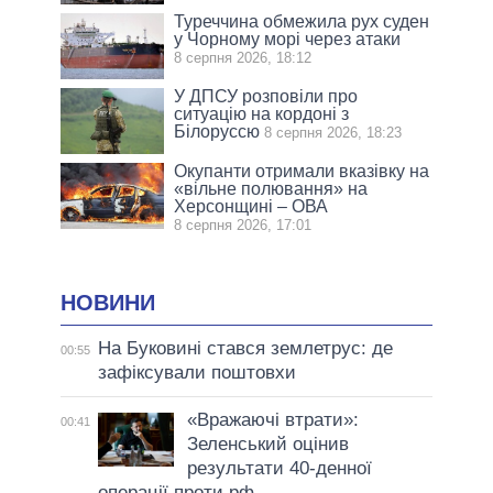
Туреччина обмежила рух суден
у Чорному морі через атаки
8 серпня 2026, 18:12
У ДПСУ розповіли про
ситуацію на кордоні з
Білоруссю
8 серпня 2026, 18:23
Окупанти отримали вказівку на
«вільне полювання» на
Херсонщині – ОВА
8 серпня 2026, 17:01
НОВИНИ
На Буковині стався землетрус: де
00:55
зафіксували поштовхи
«Вражаючі втрати»:
00:41
Зеленський оцінив
результати 40-денної
операції проти рф