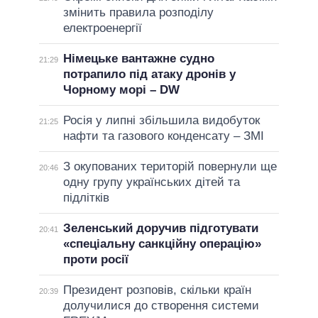
змінить правила розподілу
електроенергії
Німецьке вантажне судно
21:29
потрапило під атаку дронів у
Чорному морі – DW
Росія у липні збільшила видобуток
21:25
нафти та газового конденсату – ЗМІ
З окупованих територій повернули ще
20:46
одну групу українських дітей та
підлітків
Зеленський доручив підготувати
20:41
«спеціальну санкційну операцію»
проти росії
Президент розповів, скільки країн
20:39
долучилися до створення системи