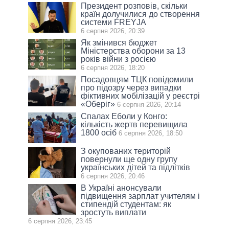
Президент розповів, скільки
країн долучилися до створення
системи FREYJA
6 серпня 2026, 20:39
Як змінився бюджет
Міністерства оборони за 13
років війни з росією
6 серпня 2026, 18:20
Посадовцям ТЦК повідомили
про підозру через випадки
фіктивних мобілізацій у реєстрі
«Оберіг»
6 серпня 2026, 20:14
Спалах Еболи у Конго:
кількість жертв перевищила
1800 осіб
6 серпня 2026, 18:50
З окупованих територій
повернули ще одну групу
українських дітей та підлітків
6 серпня 2026, 20:46
В Україні анонсували
підвищення зарплат учителям і
стипендій студентам: як
зростуть виплати
6 серпня 2026, 23:45