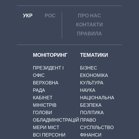
УКР
РОС
ПРО НАС
КОНТАКТИ
ПРАВИЛА
МОНІТОРИНГ
ТЕМАТИКИ
ПРЕЗИДЕНТ І
БІЗНЕС
ОФІС
ЕКОНОМІКА
ВЕРХОВНА
КУЛЬТУРА
РАДА
НАУКА
КАБІНЕТ
НАЦІОНАЛЬНА
МІНІСТРІВ
БЕЗПЕКА
ГОЛОВИ
ПОЛІТИКА
ОБЛАДМІНІСТРАЦІЙ
ПРАВО
МЕРИ МІСТ
СУСПІЛЬСТВО
ВСІ ПЕРСОНИ
ФІНАНСИ