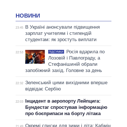
НОВИНИ
В Україні анонсували підвищення
23:45
зарплат учителям і стипендій
студентам: як зростуть виплати
Росія вдарила по
ПІДСУМКИ
22:53
Лозовій і Павлограду, а
Стефанішиній обрали
запобіжний захід. Головне за день
Зеленський цими вихідними вперше
22:32
відвідає Сербію
Інцидент в аеропорту Лейпцига:
22:03
Бундестаг спростував інформацію
про боєприпаси на борту літака
Окремі списки для зими і літа: Кабмін
21:49