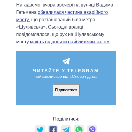
Нагадаємо, вчора ввечері на вулиці Вадима
Гетьмана
обвалилася частина аварійного
мосту
, що розташований біля метро
«Шулявська». Сьогодні вранці
повідомлялося, що рух на Шулявському
мосту
мають відновити найближчим часом
.
ЧИТАЙТЕ У TELEGRAM
найважливіше від «Слово і діло»
Підписатися
Поділитися: