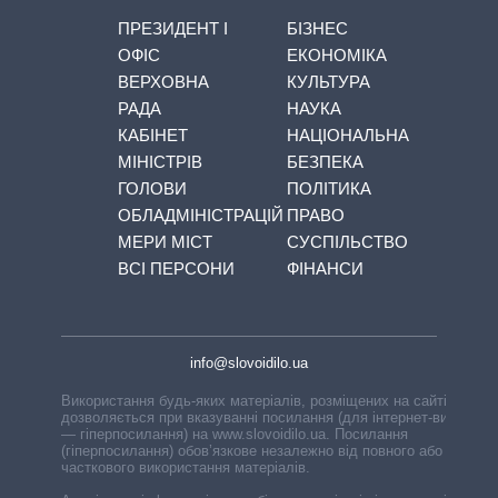
ПРЕЗИДЕНТ І
БІЗНЕС
ОФІС
ЕКОНОМІКА
ВЕРХОВНА
КУЛЬТУРА
РАДА
НАУКА
КАБІНЕТ
НАЦІОНАЛЬНА
МІНІСТРІВ
БЕЗПЕКА
ГОЛОВИ
ПОЛІТИКА
ОБЛАДМІНІСТРАЦІЙ
ПРАВО
МЕРИ МІСТ
СУСПІЛЬСТВО
ВСІ ПЕРСОНИ
ФІНАНСИ
info@slovoidilo.ua
Використання будь-яких матеріалів, розміщених на сайті,
дозволяється при вказуванні посилання (для інтернет-видань
— гіперпосилання) на www.slovoidilo.ua. Посилання
(гіперпосилання) обов’язкове незалежно від повного або
часткового використання матеріалів.