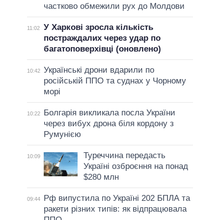
частково обмежили рух до Молдови
У Харкові зросла кількість
11:02
постраждалих через удар по
багатоповерхівці (оновлено)
Українські дрони вдарили по
10:42
російській ППО та суднах у Чорному
морі
Болгарія викликала посла України
10:22
через вибух дрона біля кордону з
Румунією
Туреччина передасть
10:09
Україні озброєння на понад
$280 млн
Рф випустила по Україні 202 БПЛА та
09:44
ракети різних типів: як відпрацювала
ППО