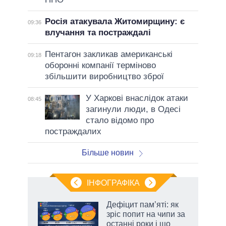
Росія атакувала Житомирщину: є
09:36
влучання та постраждалі
Пентагон закликав американські
09:18
оборонні компанії терміново
збільшити виробництво зброї
У Харкові внаслідок атаки
08:45
загинули люди, в Одесі
стало відомо про
постраждалих
Більше новин
ІНФОГРАФІКА
Дефіцит пам’яті: як
 за
зріс попит на чипи за
асть
останні роки і що