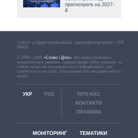
прогнозують на 2027-
й
Cуб'єкт у сфері онлайн-медіа. Ідентифікатор медіа – R40-
05063
© 2009—2026
«Слово і Діло»
.
Всі права захищені і
охороняються законом. Адміністрація сайту залишає за
собою право не погоджуватися з інформацією, яка
публікується на сайті, власниками або авторами якої є треті
особи.
УКР
РОС
ПРО НАС
КОНТАКТИ
ПРАВИЛА
МОНІТОРИНГ
ТЕМАТИКИ