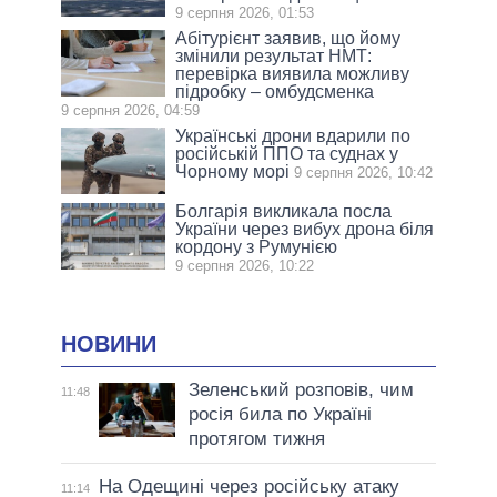
9 серпня 2026, 01:53
Абітурієнт заявив, що йому
змінили результат НМТ:
перевірка виявила можливу
підробку – омбудсменка
9 серпня 2026, 04:59
Українські дрони вдарили по
російській ППО та суднах у
Чорному морі
9 серпня 2026, 10:42
Болгарія викликала посла
України через вибух дрона біля
кордону з Румунією
9 серпня 2026, 10:22
НОВИНИ
Зеленський розповів, чим
11:48
росія била по Україні
протягом тижня
На Одещині через російську атаку
11:14