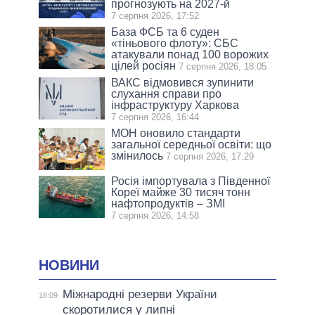
прогнозують на 2027-й
7 серпня 2026, 17:52
База ФСБ та 6 суден
«тіньового флоту»: СБС
атакували понад 100 ворожих
цілей росіян
7 серпня 2026, 18:05
ВАКС відмовився зупинити
слухання справи про
інфраструктуру Харкова
7 серпня 2026, 16:44
МОН оновило стандарти
загальної середньої освіти: що
змінилось
7 серпня 2026, 17:29
Росія імпортувала з Південної
Кореї майже 30 тисяч тонн
нафтопродуктів – ЗМІ
7 серпня 2026, 14:58
НОВИНИ
Міжнародні резерви України
18:09
скоротилися у липні