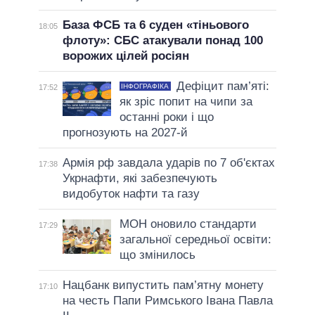
База ФСБ та 6 суден «тіньового
18:05
флоту»: СБС атакували понад 100
ворожих цілей росіян
Дефіцит пам’яті:
ІНФОГРАФІКА
17:52
як зріс попит на чипи за
останні роки і що
прогнозують на 2027-й
Армія рф завдала ударів по 7 об'єктах
17:38
Укрнафти, які забезпечують
видобуток нафти та газу
МОН оновило стандарти
17:29
загальної середньої освіти:
що змінилось
Нацбанк випустить пам’ятну монету
17:10
на честь Папи Римського Івана Павла