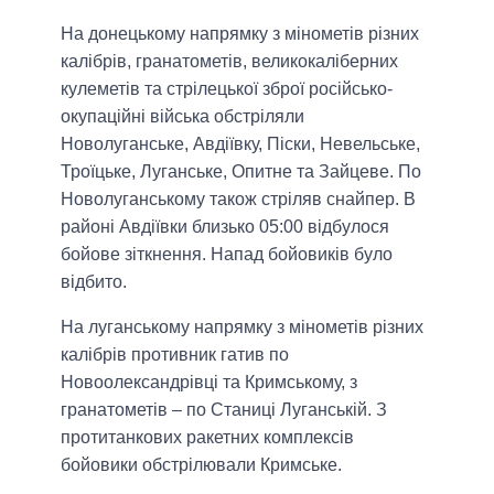
На донецькому напрямку з мінометів різних
калібрів, гранатометів, великокаліберних
кулеметів та стрілецької зброї російсько-
окупаційні війська обстріляли
Новолуганське, Авдіївку, Піски, Невельське,
Троїцьке, Луганське, Опитне та Зайцеве. По
Новолуганському також стріляв снайпер. В
районі Авдіївки близько 05:00 відбулося
бойове зіткнення. Напад бойовиків було
відбито.
На луганському напрямку з мінометів різних
калібрів противник гатив по
Новоолександрівці та Кримському, з
гранатометів – по Станиці Луганській. З
протитанкових ракетних комплексів
бойовики обстрілювали Кримське.