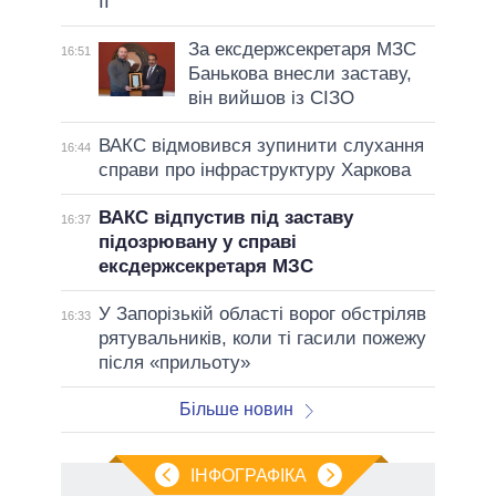
II
За ексдержсекретаря МЗС
16:51
Банькова внесли заставу,
він вийшов із СІЗО
ВАКС відмовився зупинити слухання
16:44
справи про інфраструктуру Харкова
ВАКС відпустив під заставу
16:37
підозрювану у справі
ексдержсекретаря МЗС
У Запорізькій області ворог обстріляв
16:33
рятувальників, коли ті гасили пожежу
після «прильоту»
Більше новин
ІНФОГРАФІКА