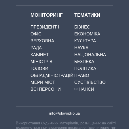
МОНІТОРИНГ
ТЕМАТИКИ
ПРЕЗИДЕНТ І
БІЗНЕС
ОФІС
ЕКОНОМІКА
ВЕРХОВНА
КУЛЬТУРА
РАДА
НАУКА
КАБІНЕТ
НАЦІОНАЛЬНА
МІНІСТРІВ
БЕЗПЕКА
ГОЛОВИ
ПОЛІТИКА
ОБЛАДМІНІСТРАЦІЙ
ПРАВО
МЕРИ МІСТ
СУСПІЛЬСТВО
ВСІ ПЕРСОНИ
ФІНАНСИ
info@slovoidilo.ua
Використання будь-яких матеріалів, розміщених на сайті,
дозволяється при вказуванні посилання (для інтернет-видань