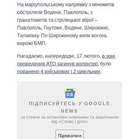
На маріупольському напрямку з мінометів
обстріляли Водяне, Павлопіль, з
гранатометів та стрілецької зброї –
Павлопіль, Гнутове, Водяне, Широкине,
Талаківку. По Широкиному вели вогонь
ворожі БМП.
Нагадаємо, напередодні, 17 лютого,
в зоні
проведення АТО загинув волонтер
, було
поранено 4 військових і 2 цивільних
.
ПІДПИСУЙТЕСЬ У GOOGLE
NEWS
та стежте за останніми новинами та аналітикою
від «Слово і діло»
Підписатися