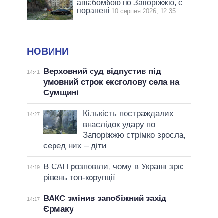
авіабомбою по Запоріжжю, є
поранені
10 серпня 2026, 12:35
НОВИНИ
Верховний суд відпустив під
14:41
умовний строк ексголову села на
Сумщині
Кількість постраждалих
14:27
внаслідок удару по
Запоріжжю стрімко зросла,
серед них – діти
В САП розповіли, чому в Україні зріс
14:19
рівень топ-корупції
ВАКС змінив запобіжний захід
14:17
Єрмаку