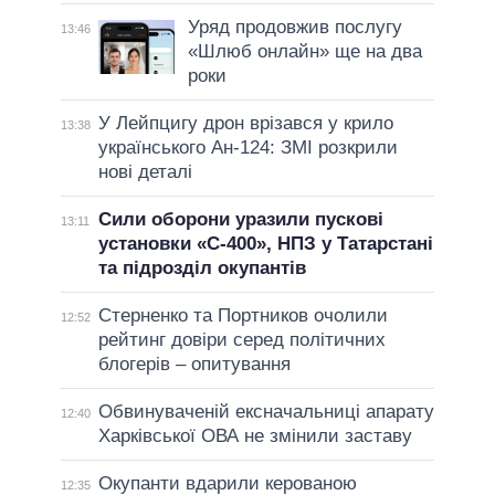
Уряд продовжив послугу
13:46
«Шлюб онлайн» ще на два
роки
У Лейпцигу дрон врізався у крило
13:38
українського Ан-124: ЗМІ розкрили
нові деталі
Сили оборони уразили пускові
13:11
установки «С-400», НПЗ у Татарстані
та підрозділ окупантів
Стерненко та Портников очолили
12:52
рейтинг довіри серед політичних
блогерів – опитування
Обвинуваченій ексначальниці апарату
12:40
Харківської ОВА не змінили заставу
Окупанти вдарили керованою
12:35