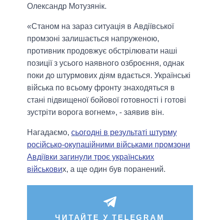
Олександр Мотузянік.
«Станом на зараз ситуація в Авдіївської
промзоні залишається напруженою,
противник продовжує обстрілювати наші
позиції з усього наявного озброєння, однак
поки до штурмових діям вдається. Українські
війська по всьому фронту знаходяться в
стані підвищеної бойової готовності і готові
зустріти ворога вогнем», - заявив він.
Нагадаємо,
сьогодні в результаті штурму
російсько-окупаційними військами промзони
Авдіївки загинули троє українських
військови
х, а ще один був поранений.
ЧИТАЙТЕ У TELEGRAM