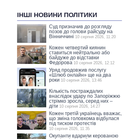
ІНШІ НОВИНИ ПОЛІТИКИ
Суд призначив до розгляду
позов до голови райсуду на
Вінниччині
10 серпня 2026, 11:20
Кожен четвертий киянин
ставиться нейтрально або
байдуже до відставки
Федорова
10 серпня 2026, 12:12
Уряд продовжив послугу
«Шлюб онлайн» ще на два
роки
10 серпня 2026, 13:46
Кількість постраждалих
внаслідок удару по Запоріжжю
стрімко зросла, серед них –
діти
10 серпня 2026, 14:27
Кожен третій українець вважає,
що зміна головкома відбулася
під тиском протестів
10 серпня 2026, 11:35
Окупанти вдарили керованою