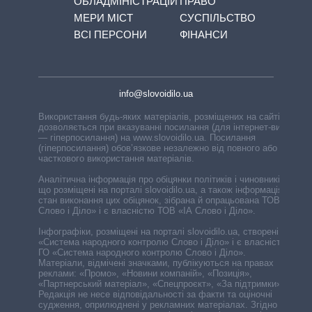
ОБЛАДМІНІСТРАЦІЙ
ПРАВО
МЕРИ МІСТ
СУСПІЛЬСТВО
ВСІ ПЕРСОНИ
ФІНАНСИ
info@slovoidilo.ua
Використання будь-яких матеріалів, розміщених на сайті,
дозволяється при вказуванні посилання (для інтернет-видань
— гіперпосилання) на www.slovoidilo.ua. Посилання
(гіперпосилання) обов’язкове незалежно від повного або
часткового використання матеріалів.
Аналітична інформація про обіцянки політиків і чиновників,
що розміщені на порталі slovoidilo.ua, а також інформація про
стан виконання цих обіцянок, зібрана й опрацьована ТОВ «ІА
Слово і Діло» і є власністю ТОВ «ІА Слово і Діло».
Інфографіки, розміщені на порталі slovoidilo.ua, створені ГО
«Система народного контролю Слово і Діло» і є власністю
ГО «Система народного контролю Слово і Діло».
Матеріали, відмічені значками, публікуються на правах
реклами: «Промо», «Новини компаній», «Позиція»,
«Партнерський матеріал», «Спецпроєкт», «За підтримки».
Редакція не несе відповідальності за факти та оціночні
судження, оприлюднені у рекламних матеріалах. Згідно з