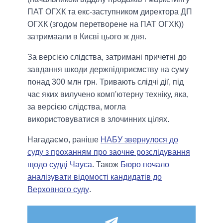
ПАТ ОГХК та екс-заступником директора ДП
ОГХК (згодом перетворене на ПАТ ОГХК))
затримаали в Києві цього ж дня.
За версією слідства, затримані причетні до
завдання шкоди держпідприємству на суму
понад 300 млн грн. Тривають слідчі дії, під
час яких вилучено комп'ютерну техніку, яка,
за версією слідства, могла
використовуватися в злочинних цілях.
Нагадаємо, раніше
НАБУ звернулося до
суду з проханням про заочне розслідування
щодо судді Чауса
. Також
Бюро почало
аналізувати відомості кандидатів до
Верховного суду
.