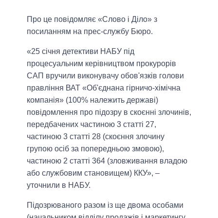
Про це повідомляє «Слово і Діло» з
посиланням на прес-службу Бюро.
«25 січня детективи НАБУ під
процесуальним керівництвом прокурорів
САП вручили виконувачу обов'язків голови
правління ВАТ «Об'єднана гірничо-хімічна
компанія» (100% належить державі)
повідомлення про підозру в скоєнні злочинів,
передбачених частиною 3 статті 27,
частиною 3 статті 28 (скоєння злочину
групою осіб за попередньою змовою),
частиною 2 статті 364 (зловживання владою
або службовим становищем) ККУ», –
уточнили в НАБУ.
Підозрюваного разом із ще двома особами
(начальником відділу продажів і маркетингу