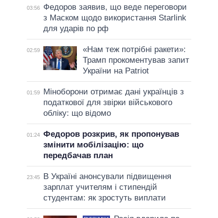
Федоров заявив, що веде переговори
03:56
з Маском щодо використання Starlink
для ударів по рф
«Нам теж потрібні ракети»:
02:59
Трамп прокоментував запит
України на Patriot
Міноборони отримає дані українців з
01:59
податкової для звірки військового
обліку: що відомо
Федоров розкрив, як пропонував
01:24
змінити мобілізацію: що
передбачав план
В Україні анонсували підвищення
23:45
зарплат учителям і стипендій
студентам: як зростуть виплати