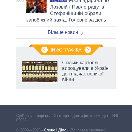
Росія вдарила по
ПІДСУМКИ
22:53
Лозовій і Павлограду, а
Стефанішиній обрали
запобіжний захід. Головне за день
Більше новин
ІНФОГРАФІКА
Скільки картоплі
 за
вирощували в Україні
асть
до і під час великої
війни
аспі
Cуб'єкт у сфері онлайн-медіа. Ідентифікатор медіа – R40-
05063
© 2009—2026
«Слово і Діло»
.
Всі права захищені і