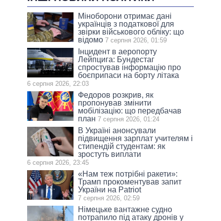
Міноборони отримає дані
українців з податкової для
звірки військового обліку: що
відомо
7 серпня 2026, 01:59
Інцидент в аеропорту
Лейпцига: Бундестаг
спростував інформацію про
боєприпаси на борту літака
6 серпня 2026, 22:03
Федоров розкрив, як
пропонував змінити
мобілізацію: що передбачав
план
7 серпня 2026, 01:24
В Україні анонсували
підвищення зарплат учителям і
стипендій студентам: як
зростуть виплати
6 серпня 2026, 23:45
«Нам теж потрібні ракети»:
Трамп прокоментував запит
України на Patriot
7 серпня 2026, 02:59
Німецьке вантажне судно
потрапило під атаку дронів у