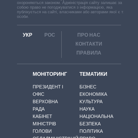
охороняються законом. Адміністрація сайту залишає за
собою право не погоджуватися з інформацією, яка
публікується на сайті, власниками або авторами якої є треті
особи.
УКР
РОС
ПРО НАС
КОНТАКТИ
ПРАВИЛА
МОНІТОРИНГ
ТЕМАТИКИ
ПРЕЗИДЕНТ І
БІЗНЕС
ОФІС
ЕКОНОМІКА
ВЕРХОВНА
КУЛЬТУРА
РАДА
НАУКА
КАБІНЕТ
НАЦІОНАЛЬНА
МІНІСТРІВ
БЕЗПЕКА
ГОЛОВИ
ПОЛІТИКА