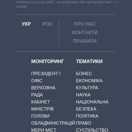
публікується на сайті, власниками або авторами якої є треті
особи.
УКР
РОС
ПРО НАС
КОНТАКТИ
ПРАВИЛА
МОНІТОРИНГ
ТЕМАТИКИ
ПРЕЗИДЕНТ І
БІЗНЕС
ОФІС
ЕКОНОМІКА
ВЕРХОВНА
КУЛЬТУРА
РАДА
НАУКА
КАБІНЕТ
НАЦІОНАЛЬНА
МІНІСТРІВ
БЕЗПЕКА
ГОЛОВИ
ПОЛІТИКА
ОБЛАДМІНІСТРАЦІЙ
ПРАВО
МЕРИ МІСТ
СУСПІЛЬСТВО