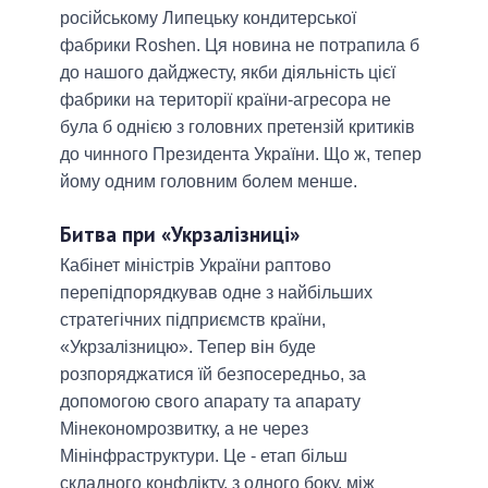
російському Липецьку кондитерської
фабрики Roshen. Ця новина не потрапила б
до нашого дайджесту, якби діяльність цієї
фабрики на території країни-агресора не
була б однією з головних претензій критиків
до чинного Президента України. Що ж, тепер
йому одним головним болем менше.
Битва при «Укрзалізниці»
Кабінет міністрів України раптово
перепідпорядкував одне з найбільших
стратегічних підприємств країни,
«Укрзалізницю». Тепер він буде
розпоряджатися їй безпосередньо, за
допомогою свого апарату та апарату
Мінекономрозвитку, а не через
Мінінфраструктури. Це - етап більш
складного конфлікту, з одного боку, між