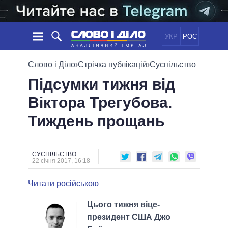
УКР
РОС
НОВИНИ
Слово і Діло
›
Стрічка публікацій
›
Суспільство
Підсумки тижня від
ОБIЦЯНКИ
СТРІЧКА
ПОЛІТИКА
Віктора Трегубова.
ПОДІЇ
ЕКОНОМІКА
ПОЛIТИКИ
Тиждень прощань
СТАТТІ
СУСПІЛЬСТВО
ІНФОГРАФІКА
ДУМКИ
СВІТ
УСІ ПОЛІТИКИ
ОГЛЯДИ
ПРЕЗИДЕНТ І ОФІС
ВІДЕО
СУСПІЛЬСТВО
ДАЙДЖЕСТИ
22 січня 2017, 16:18
ВЕРХОВНА РАДА
ПІДТРИМАТИ
КАБІНЕТ МІНІСТРІВ
Читати російською
ГОЛОВИ ОБЛАДМІНІСТРАЦІЙ
ПОРІВНЯННЯ ПОЛІТИКІВ
Цього тижня віце-
МЕРИ МІСТ
президент США Джо
ВСІ ПЕРСОНИ