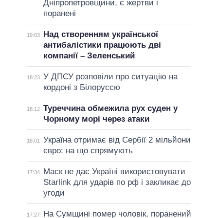
Дніпропетровщини, є жертви і
поранені
Над створенням української
19:03
антибалістики працюють дві
компанії – Зеленський
У ДПСУ розповіли про ситуацію на
18:23
кордоні з Білоруссю
Туреччина обмежила рух суден у
18:12
Чорному морі через атаки
Україна отримає від Сербії 2 мільйони
18:01
євро: на що спрямують
Маск не дає Україні використовувати
17:34
Starlink для ударів по рф і закликає до
угоди
На Сумщині помер чоловік, поранений
17:27