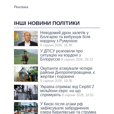
ІНШІ НОВИНИ ПОЛІТИКИ
Невідомий дрон залетів у
Болгарію та вибухнув біля
кордону з Румунією
8 серпня 2026, 16:36
У ДПСУ розповіли про
ситуацію на кордоні з
Білоруссю
8 серпня 2026, 18:23
Окупанти атакували чотири
райони Дніпропетровщини, є
жертви і поранені
8 серпня 2026, 19:36
Україна отримає від Сербії 2
мільйони євро: на що
спрямують
8 серпня 2026, 18:01
У Києві після атаки рф
зафіксували забруднення
озера Кирилівське та струмка