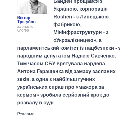
Байден прощався з
Україною, корпорація
Roshen - з Липецькою
Віктор
Трегубов
фабрикою,
журналіст,
блогер
Мінінфраструктури - з
«Укрзалізницею», а
парламентський комітет із нацбезпеки - з
народним депутатом Надією Савченко.
Тим часом СБУ врятувала нардепа
Антона Геращенка від замаху засланих
зеків, а одна з найбільш гучних
українських справ про «мажора за
кермом» зробила серйозний крок до
розвалу в суді.