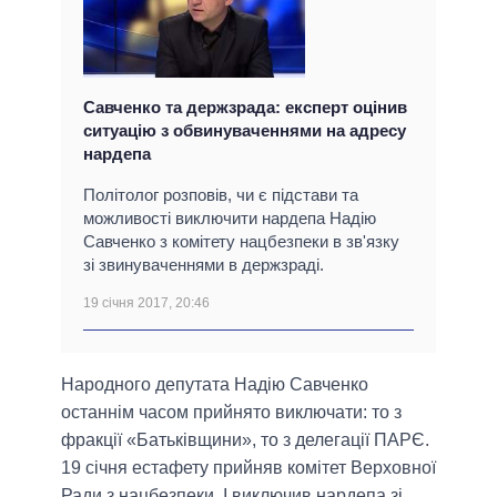
Савченко та держзрада: експерт оцінив
ситуацію з обвинуваченнями на адресу
нардепа
Політолог розповів, чи є підстави та
можливості виключити нардепа Надію
Савченко з комітету нацбезпеки в зв'язку
зі звинуваченнями в держзраді.
19 січня 2017, 20:46
Народного депутата Надію Савченко
останнім часом прийнято виключати: то з
фракції «Батьківщини», то з делегації ПАРЄ.
19 січня естафету прийняв комітет Верховної
Ради з нацбезпеки. І виключив нардепа зі