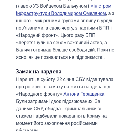
главою УЗ Войцехом Бальчуном і
міністром
інфраструктури Володимиром Омеляном
, а з
іншого - між різними групами впливу в уряді,
пов'язаними, в свою чергу, з партіями БПП і
«Народний фронт». Цього разу БПП
«перетягнули на себе» важливий актив, а
Балчун отримав більше свободи дій. Поки не
ясно, як це позначиться на підприємстві.
Замах на нардепа
Нарешті, в суботу, 22 січня СБУ відзвітувала
про розкриття замаху на життя нардепа від
«Народного фронту»
Антона Геращенка
.
Були затримані двоє підозрюваних. За
даними СБУ, обидва - кримінальники зі
стажем і відбували покарання в Криму на
момент його захоплення російськими
військами.