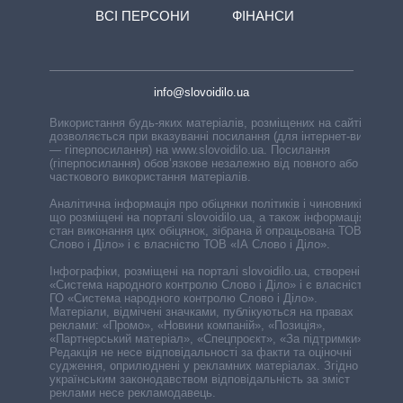
ВСІ ПЕРСОНИ
ФІНАНСИ
info@slovoidilo.ua
Використання будь-яких матеріалів, розміщених на сайті,
дозволяється при вказуванні посилання (для інтернет-видань
— гіперпосилання) на www.slovoidilo.ua. Посилання
(гіперпосилання) обов’язкове незалежно від повного або
часткового використання матеріалів.
Аналітична інформація про обіцянки політиків і чиновників,
що розміщені на порталі slovoidilo.ua, а також інформація про
стан виконання цих обіцянок, зібрана й опрацьована ТОВ «ІА
Слово і Діло» і є власністю ТОВ «ІА Слово і Діло».
Інфографіки, розміщені на порталі slovoidilo.ua, створені ГО
«Система народного контролю Слово і Діло» і є власністю
ГО «Система народного контролю Слово і Діло».
Матеріали, відмічені значками, публікуються на правах
реклами: «Промо», «Новини компаній», «Позиція»,
«Партнерський матеріал», «Спецпроєкт», «За підтримки».
Редакція не несе відповідальності за факти та оціночні
судження, оприлюднені у рекламних матеріалах. Згідно з
українським законодавством відповідальність за зміст
реклами несе рекламодавець.