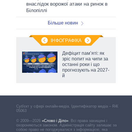
внаслідок ворожої атаки на ринок в
Білопіллі
Більше новин
ІНФОГРАФІКА
Дефіцит пам’яті: як
ть
зріс попит на чипи за
останні роки і що
прогнозують на 2027-
й
Cуб'єкт у сфері онлайн-медіа. Ідентифікатор медіа – R40-
05063
© 2009—2026
«Слово і Діло»
.
Всі права захищені і
охороняються законом. Адміністрація сайту залишає за
собою право не погоджуватися з інформацією, яка