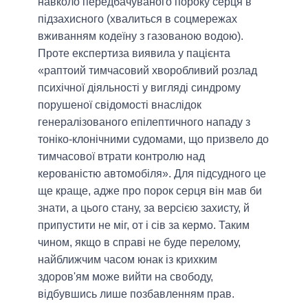
навколо передбачуваного пороку серця в
підзахисного (хвалиться в соцмережах
вживанням кодеїну з газованою водою).
Проте експертиза виявила у пацієнта
«раптоий тимчасовий хворобливий розлад
психічної діяльності у вигляді синдрому
порушеної свідомості внаслідок
генералізованого епілептичного нападу з
тоніко-клонічними судомами, що призвело до
тимчасової втрати контролю над
керованістю автомобіля». Для підсудного це
ще краще, адже про порок серця він мав би
знати, а цього стану, за версією захисту, й
припустити не міг, от і сів за кермо. Таким
чином, якщо в справі не буде перелому,
найближчим часом юнак із крихким
здоров'ям може вийти на свободу,
відбувшись лише позбавленням прав.