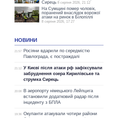
Сирець
8 серпня 2026, 21:12
На Сумщині помер чоловік,
поранений внаслідок ворожої
атаки на ринок в Білопіллі
8 серпня 2026, 17:27
НОВИНИ
Росіяни вдарили по середмістю
21:57
Павлограда, є постраждалі
У Києві після атаки рф зафіксували
21:12
забруднення озера Кирилівське та
струмка Сирець
В аеропорту німецького Лейпцига
20:08
встановили додатковий радар після
інциденту з БПЛА
Окупанти атакували чотири райони
19:36