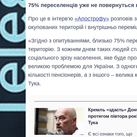
75% переселенців уже не повернуться 
Про це в інтерв'ю
«Апострофу»
розповів з
окупованих територій і внутрішньо перем
«Згідно з опитуваннями, близько 75% пер
територію. З кожним днем таких людей ст
соціального зрізу населення, яке буде пр
великою проблемою для України. З одного
кількості пенсіонерів, а з іншого – велика
Тука.
Кремль «здасть» Дон
протягом півтора рок
Тука
Є всі ознаки того, що