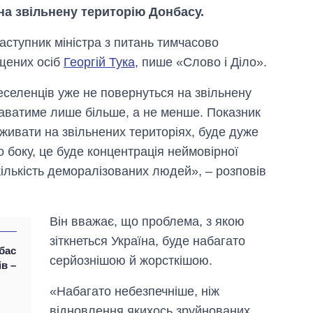
на звільнену територію Донбасу.
аступник міністра з питань тимчасово
іщених осіб
Георгій Тука
, пише «Слово і Діло».
еселенців уже не повернуться на звільнену
аватиме лише більше, а не менше. Показник
оживати на звільнених територіях, буде дуже
 боку, це буде концентрація неймовірної
 кількість деморалізованих людей», – розповів
Він вважає, що проблема, з якою
зіткнеться Україна, буде набагато
бас
Скільки картоплі
серйознішою й жорсткішою.
ів –
вирощували в
Україні до і під час
«Набагато небезпечніше, ніж
великої війни
відновлення якихось зруйнованих