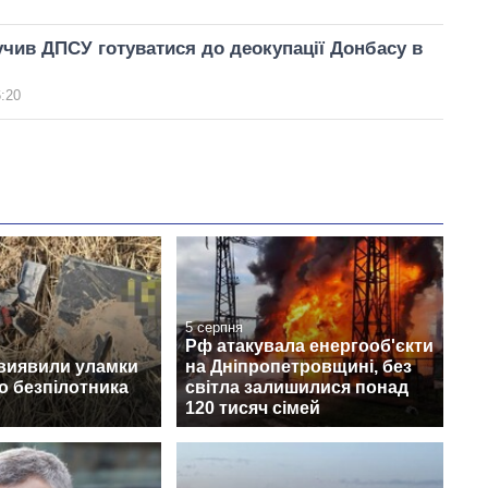
чив ДПСУ готуватися до деокупації Донбасу в
6:20
5 серпня
Рф атакувала енергооб'єкти
 виявили уламки
на Дніпропетровщині, без
о безпілотника
світла залишилися понад
120 тисяч сімей