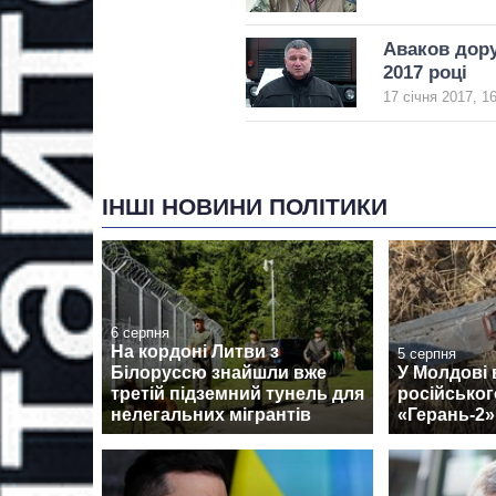
Аваков дору
2017 році
17 січня 2017, 1
ІНШІ НОВИНИ ПОЛІТИКИ
6 серпня
На кордоні Литви з
5 серпня
Білоруссю знайшли вже
У Молдові
третій підземний тунель для
російськог
нелегальних мігрантів
«Герань-2»