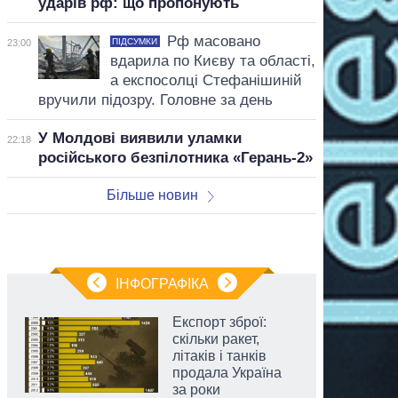
ударів рф: що пропонують
Рф масовано
ПІДСУМКИ
23:00
вдарила по Києву та області,
а експосолці Стефанішиній
вручили підозру. Головне за день
У Молдові виявили уламки
22:18
російського безпілотника «Герань-2»
Більше новин
ІНФОГРАФІКА
Експорт зброї:
скільки ракет,
літаків і танків
продала Україна
за роки