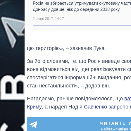
Росія не збирається утримувати окуповану част
Донбасу довше, ніж до середини 2018 року.
2 січня 2017, 14:17
цю територію», – зазначив Тука.
За його словами, те, що Росія виведе сво
вона відмовиться від ідеї реалізовувати 
спостерігатися інформаційні вкидання, р
стан нестабільності», – додав він.
Нагадаємо, раніше повідомлялося, що
ва
Криму
, а нардеп Надія
Савченко запропон
ЧИТАЙТЕ 
найважливіше в