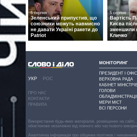
5 серпня
5 серпня
Зеленський припустив, що
Вартість П
союзники можуть навмисно
Києва післ
не давати Україні ракети до
зменшили м
Patriot
Кличко
МОНІТОРИНГ
ПРЕЗИДЕНТ І ОФІС
УКР
РОС
ВЕРХОВНА РАДА
КАБІНЕТ МІНІСТРІ
ГОЛОВИ
ПРО НАС
ОБЛАДМІНІСТРАЦІ
КОНТАКТИ
МЕРИ МІСТ
ПРАВИЛА
ВСІ ПЕРСОНИ
Використання будь-яких матеріалів, розміщених на сайті,
обов’язкове незалежно від повного або часткового викори
Аналітична інформація про обіцянки політиків і чиновників