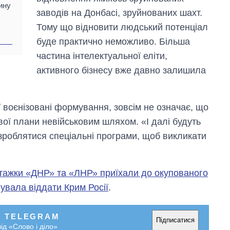
ину
заводів на Донбасі, зруйнованих шахт.
Тому що відновити людський потенціал
буде практично неможливо. Більша
частина інтелектуальної еліти,
активного бізнесу вже давно залишила
ї воєнізовані формування, зовсім не означає, що
свої плани невійськовим шляхом. «І далі будуть
озроблятися спеціальні програми, щоб викликати
тажки «ДНР» та «ЛНР» приїхали до окупованого
увала віддати Крим Росії
.
У TELEGRAM
Підписатися
ід «Слово і діло»