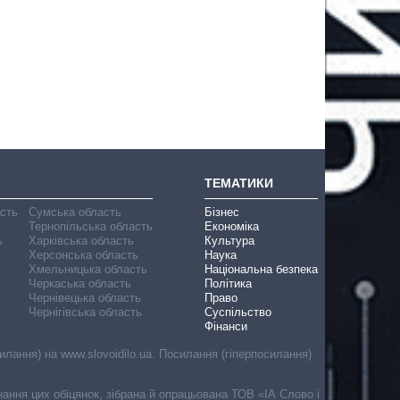
ТЕМАТИКИ
асть
Сумська область
Бізнес
Тернопільська область
Економіка
ь
Харківська область
Культура
Херсонська область
Наука
Хмельницька область
Національна безпека
Черкаська область
Політика
Чернівецька область
Право
Чернігівська область
Суспільство
Фінанси
лання) на www.slovoidilo.ua. Посилання (гіперпосилання)
онання цих обіцянок, зібрана й опрацьована ТОВ «ІА Слово і