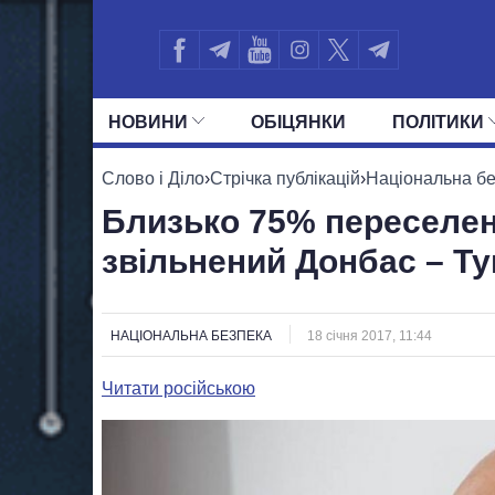
НОВИНИ
ОБIЦЯНКИ
ПОЛIТИКИ
УСІ ПОЛІТИКИ
ПРЕЗИДЕНТ І ОФ
Слово і Діло
›
Стрічка публікацій
›
Національна б
Близько 75% переселен
звільнений Донбас – Ту
НАЦІОНАЛЬНА БЕЗПЕКА
18 січня 2017, 11:44
Читати російською