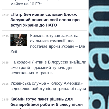
майже на 10 ГВт
«Потрібен новий силовий блок»:
02:59
Залужний пояснив свої слова про
вступ України до НАТО
Кремль готував замах на
02:15
очільника компанії, що
постачає дрони Україні – Die
Zeit
На кордоні Литви з Білоруссю знайшли
00:58
вже третій підземний тунель для
нелегальних мігрантів
Українська служба «Голосу Америки»
00:26
відновлює роботу після тривалої паузи
Кабмін готує пакет рішень для
23:45
безперебійної роботи бізнесу після