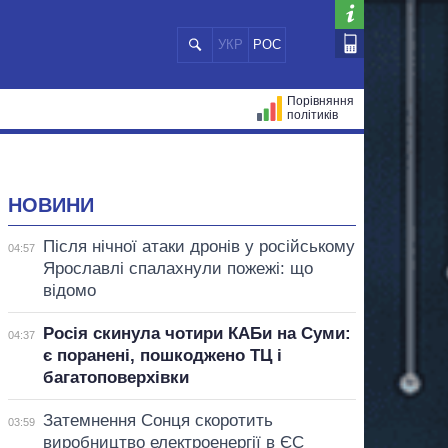
УКР
РОС
Порівняння
політиків
ЦІЙ
МЕРИ МІСТ
ВСІ ПЕРСОНИ
НОВИНИ
Після нічної атаки дронів у російському
04:57
Ярославлі спалахнули пожежі: що
відомо
Росія скинула чотири КАБи на Суми:
04:37
є поранені, пошкоджено ТЦ і
багатоповерхівки
Затемнення Сонця скоротить
03:59
виробництво електроенергії в ЄС