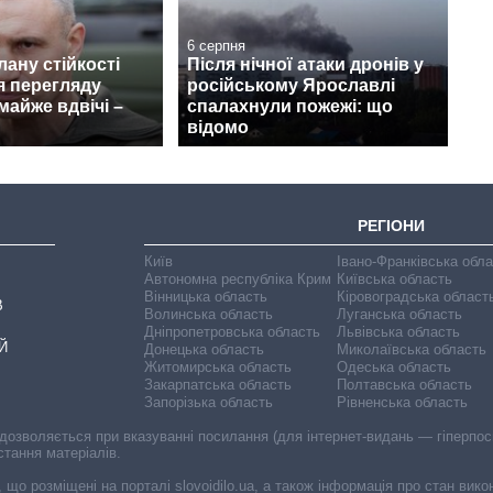
6 серпня
лану стійкості
Після нічної атаки дронів у
я перегляду
російському Ярославлі
айже вдвічі –
спалахнули пожежі: що
відомо
РЕГІОНИ
Київ
Івано-Франківська обл
Автономна республіка Крим
Київська область
Вінницька область
Кіровоградська област
В
Волинська область
Луганська область
Дніпропетровська область
Львівська область
Й
Донецька область
Миколаївська область
Житомирська область
Одеська область
Закарпатська область
Полтавська область
Запорізька область
Рівненська область
 дозволяється при вказуванні посилання (для інтернет-видань — гіперпоси
стання матеріалів.
, що розміщені на порталі slovoidilo.ua, а також інформація про стан вик