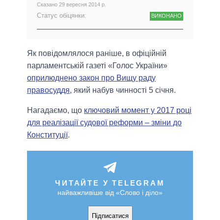
Сказано 29 вересня 2014 р.
Статус обіцянки:
ВИКОНАНО
Як повідомлялося раніше, в офіційній
парламентській газеті «Голос України»
оприлюднено закон про Вищу раду
правосуддя
, який набув чинності 5 січня.
Нагадаємо, що
ключовий момент у 2017 році
для реалізації судової реформи – зміни до
Конституції
.
ЧИТАЙТЕ У TELEGRAM
найважливіше від «Слово і діло»
Підписатися