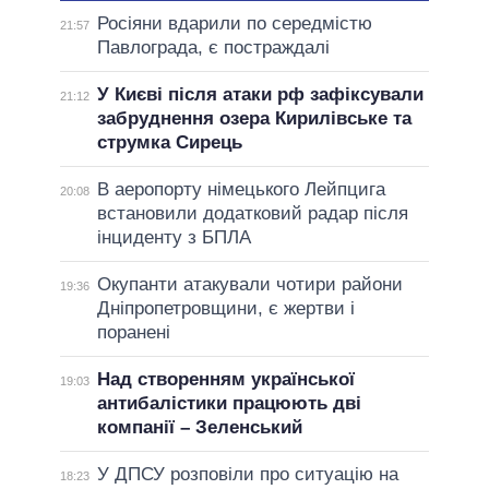
Росіяни вдарили по середмістю
21:57
Павлограда, є постраждалі
У Києві після атаки рф зафіксували
21:12
забруднення озера Кирилівське та
струмка Сирець
В аеропорту німецького Лейпцига
20:08
встановили додатковий радар після
інциденту з БПЛА
Окупанти атакували чотири райони
19:36
Дніпропетровщини, є жертви і
поранені
Над створенням української
19:03
антибалістики працюють дві
компанії – Зеленський
У ДПСУ розповіли про ситуацію на
18:23