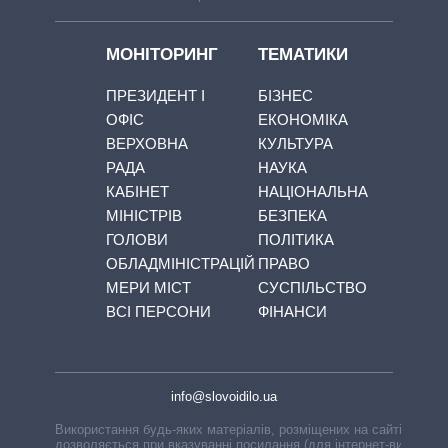
МОНІТОРИНГ
ТЕМАТИКИ
ПРЕЗИДЕНТ І
БІЗНЕС
ОФІС
ЕКОНОМІКА
ВЕРХОВНА
КУЛЬТУРА
РАДА
НАУКА
КАБІНЕТ
НАЦІОНАЛЬНА
МІНІСТРІВ
БЕЗПЕКА
ГОЛОВИ
ПОЛІТИКА
ОБЛАДМІНІСТРАЦІЙ
ПРАВО
МЕРИ МІСТ
СУСПІЛЬСТВО
ВСІ ПЕРСОНИ
ФІНАНСИ
info@slovoidilo.ua
Використання будь-яких матеріалів, розміщених на сайті,
дозволяється при вказуванні посилання (для інтернет-видань