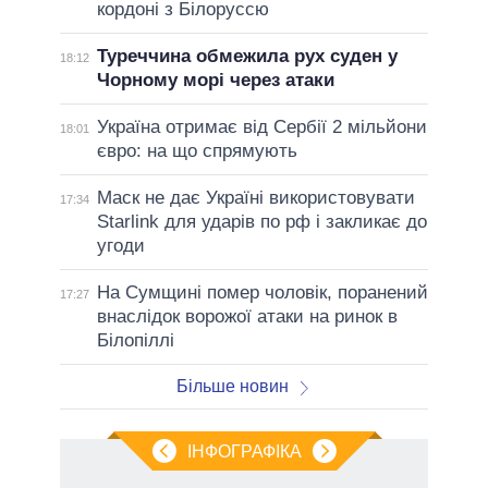
кордоні з Білоруссю
Туреччина обмежила рух суден у
18:12
Чорному морі через атаки
Україна отримає від Сербії 2 мільйони
18:01
євро: на що спрямують
Маск не дає Україні використовувати
17:34
Starlink для ударів по рф і закликає до
угоди
На Сумщині помер чоловік, поранений
17:27
внаслідок ворожої атаки на ринок в
Білопіллі
Більше новин
ІНФОГРАФІКА