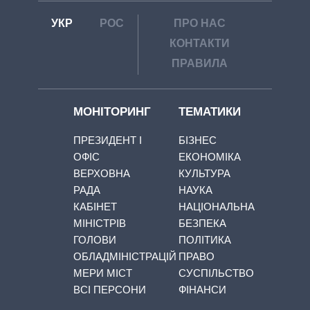
УКР
РОС
ПРО НАС
КОНТАКТИ
ПРАВИЛА
МОНІТОРИНГ
ТЕМАТИКИ
ПРЕЗИДЕНТ І
БІЗНЕС
ОФІС
ЕКОНОМІКА
ВЕРХОВНА
КУЛЬТУРА
РАДА
НАУКА
КАБІНЕТ
НАЦІОНАЛЬНА
МІНІСТРІВ
БЕЗПЕКА
ГОЛОВИ
ПОЛІТИКА
ОБЛАДМІНІСТРАЦІЙ
ПРАВО
МЕРИ МІСТ
СУСПІЛЬСТВО
ВСІ ПЕРСОНИ
ФІНАНСИ