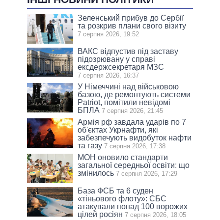
Зеленський прибув до Сербії
та розкрив плани свого візиту
7 серпня 2026, 19:52
ВАКС відпустив під заставу
підозрювану у справі
ексдержсекретаря МЗС
7 серпня 2026, 16:37
У Німеччині над військовою
базою, де ремонтують системи
Patriot, помітили невідомі
БПЛА
7 серпня 2026, 21:45
Армія рф завдала ударів по 7
об'єктах Укрнафти, які
забезпечують видобуток нафти
та газу
7 серпня 2026, 17:38
МОН оновило стандарти
загальної середньої освіти: що
змінилось
7 серпня 2026, 17:29
База ФСБ та 6 суден
«тіньового флоту»: СБС
атакували понад 100 ворожих
цілей росіян
7 серпня 2026, 18:05