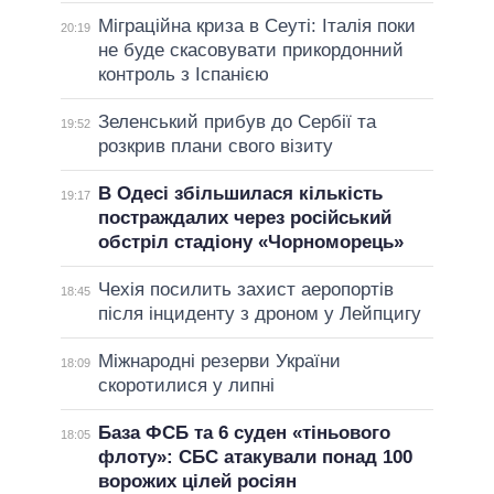
Міграційна криза в Сеуті: Італія поки
20:19
не буде скасовувати прикордонний
контроль з Іспанією
Зеленський прибув до Сербії та
19:52
розкрив плани свого візиту
В Одесі збільшилася кількість
19:17
постраждалих через російський
обстріл стадіону «Чорноморець»
Чехія посилить захист аеропортів
18:45
після інциденту з дроном у Лейпцигу
Міжнародні резерви України
18:09
скоротилися у липні
База ФСБ та 6 суден «тіньового
18:05
флоту»: СБС атакували понад 100
ворожих цілей росіян