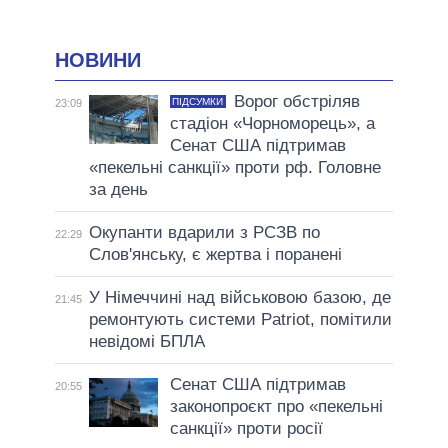
НОВИНИ
Ворог обстріляв
ПІДСУМКИ
23:09
стадіон «Чорноморець», а
Сенат США підтримав
«пекельні санкції» проти рф. Головне
за день
Окупанти вдарили з РСЗВ по
22:29
Слов'янську, є жертва і поранені
У Німеччині над військовою базою, де
21:45
ремонтують системи Patriot, помітили
невідомі БПЛА
Сенат США підтримав
20:55
законопроєкт про «пекельні
санкції» проти росії