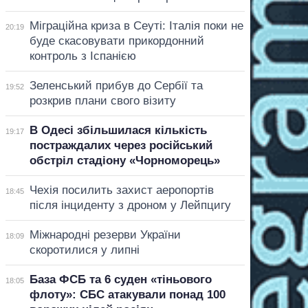
Міграційна криза в Сеуті: Італія поки не
20:19
буде скасовувати прикордонний
контроль з Іспанією
Зеленський прибув до Сербії та
19:52
розкрив плани свого візиту
В Одесі збільшилася кількість
19:17
постраждалих через російський
обстріл стадіону «Чорноморець»
Чехія посилить захист аеропортів
18:45
після інциденту з дроном у Лейпцигу
Міжнародні резерви України
18:09
скоротилися у липні
База ФСБ та 6 суден «тіньового
18:05
флоту»: СБС атакували понад 100