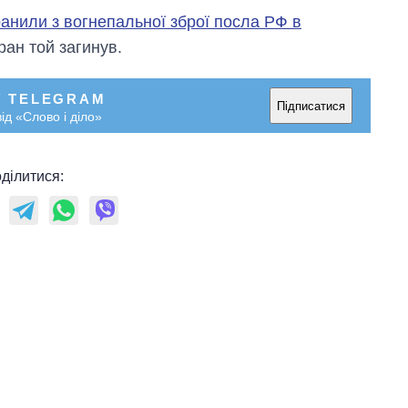
ранили з вогнепальної зброї посла РФ в
ран той загинув.
У TELEGRAM
Підписатися
ід «Слово і діло»
ділитися: