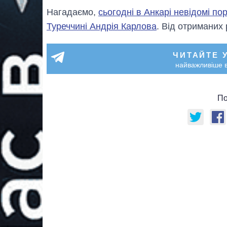
Нагадаємо,
сьогодні в Анкарі невідомі по
Туреччині Андрія Карлова
. Від отриманих 
ЧИТАЙТЕ 
найважливіше в
По