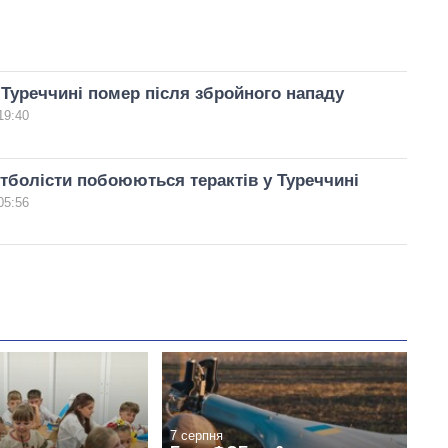
Туреччині помер після збройного нападу
19:40
тболісти побоюються терактів у Туреччині
05:56
7 серпня