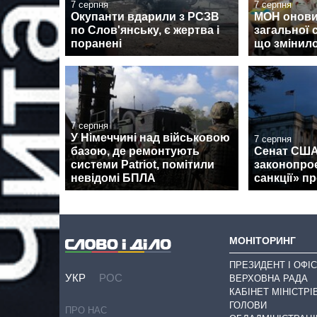
7 серпня
7 серпня
Окупанти вдарили з РСЗВ
МОН онови
по Слов'янську, є жертва і
загальної 
поранені
що змінил
7 серпня
У Німеччині над військовою
7 серпня
базою, де ремонтують
Сенат США
системи Patriot, помітили
законопроє
невідомі БПЛА
санкції» пр
МОНІТОРИНГ
ПРЕЗИДЕНТ І ОФІС
УКР
РОС
ВЕРХОВНА РАДА
КАБІНЕТ МІНІСТРІ
ГОЛОВИ
ПРО НАС