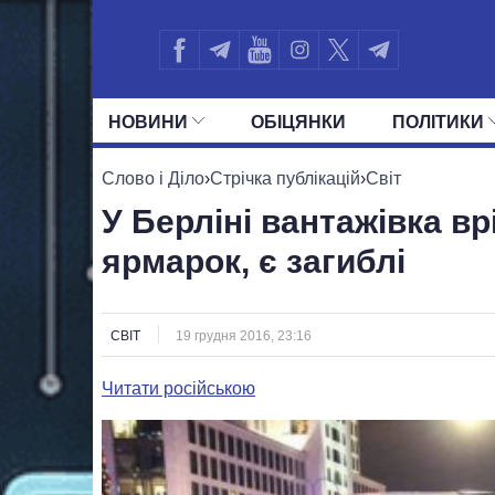
НОВИНИ
ОБIЦЯНКИ
ПОЛIТИКИ
УСІ ПОЛІТИКИ
ПРЕЗИДЕНТ І ОФ
Слово і Діло
›
Стрічка публікацій
›
Світ
У Берліні вантажівка вр
ярмарок, є загиблі
СВІТ
19 грудня 2016, 23:16
Читати російською