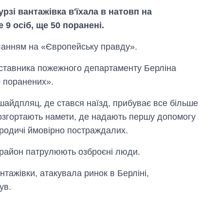
рзі вантажівка в'їхала в натовп на
9 осіб, ще 50 поранені.
ланням на «Європейську правду».
дставника пожежного департаменту Берліна
0 поранених».
айдпляц, де стався наїзд, прибуває все більше
розгортають намети, де надають першу допомогу
 родичі ймовірно постраждалих.
Вісім масованих
 район патрулюють озброєні люди.
ударів по Україні
за літо: Київ та
область стали
нтажівки, атакувала ринок в Берліні,
головною ціллю
ув.
рф