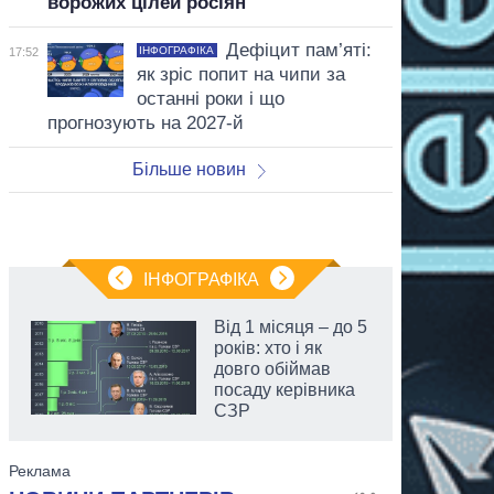
ворожих цілей росіян
Дефіцит пам’яті:
ІНФОГРАФІКА
17:52
як зріс попит на чипи за
останні роки і що
прогнозують на 2027-й
Більше новин
ІНФОГРАФІКА
Від 1 місяця – до 5
років: хто і як
довго обіймав
посаду керівника
СЗР