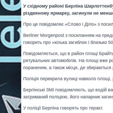
У східному районі Берліна Шарлоттенбу
різдвяному ярмарку, загинули не менше 
Про це повідомляє «Слово і Діло» з поси
Berliner Morgenpost з посиланням на пре
говорить про «кілька загиблих і близько 5
Повідомляється, що в район площі Брайтш
рятувальних автомобілів. На площі вже 
пораненим, а також місця, де збираються
Поліція перекрила вулиці навколо площі,
Берлінські ЗМІ повідомляють, що водій ва
затриманий поліцією, його напарник загин
У поліції Берліна говорять про теракт.