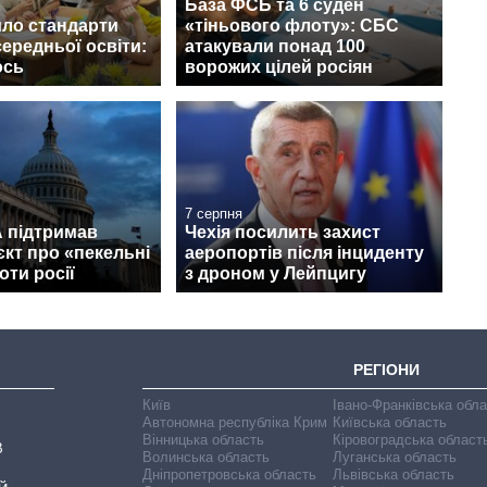
База ФСБ та 6 суден
ло стандарти
«тіньового флоту»: СБС
середньої освіти:
атакували понад 100
ось
ворожих цілей росіян
7 серпня
 підтримав
Чехія посилить захист
кт про «пекельні
аеропортів після інциденту
оти росії
з дроном у Лейпцигу
РЕГІОНИ
Київ
Івано-Франківська обл
Автономна республіка Крим
Київська область
Вінницька область
Кіровоградська област
В
Волинська область
Луганська область
Дніпропетровська область
Львівська область