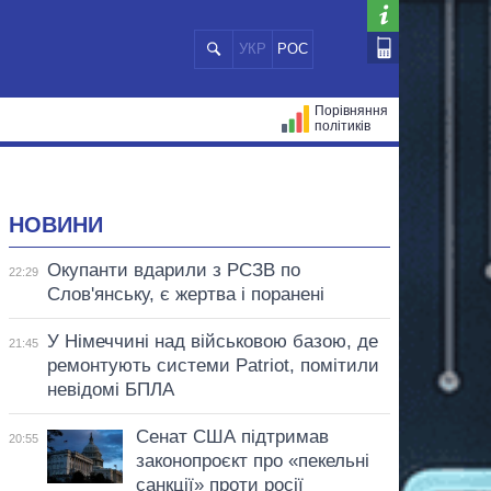
УКР
РОС
Порівняння
політиків
ЦІЙ
МЕРИ МІСТ
ВСІ ПЕРСОНИ
НОВИНИ
Окупанти вдарили з РСЗВ по
22:29
Слов'янську, є жертва і поранені
У Німеччині над військовою базою, де
21:45
ремонтують системи Patriot, помітили
невідомі БПЛА
Сенат США підтримав
20:55
законопроєкт про «пекельні
санкції» проти росії