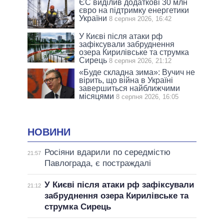
ЄС виділив додаткові 30 млн
євро на підтримку енергетики
України
8 серпня 2026, 16:42
У Києві після атаки рф
зафіксували забруднення
озера Кирилівське та струмка
Сирець
8 серпня 2026, 21:12
«Буде складна зима»: Вучич не
вірить, що війна в Україні
завершиться найближчими
місяцями
8 серпня 2026, 16:05
НОВИНИ
Росіяни вдарили по середмістю
21:57
Павлограда, є постраждалі
У Києві після атаки рф зафіксували
21:12
забруднення озера Кирилівське та
струмка Сирець