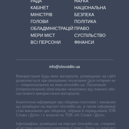
РАДА
НАУКА
КАБІНЕТ
НАЦІОНАЛЬНА
МІНІСТРІВ
БЕЗПЕКА
ГОЛОВИ
ПОЛІТИКА
ОБЛАДМІНІСТРАЦІЙ
ПРАВО
МЕРИ МІСТ
СУСПІЛЬСТВО
ВСІ ПЕРСОНИ
ФІНАНСИ
info@slovoidilo.ua
Використання будь-яких матеріалів, розміщених на сайті,
дозволяється при вказуванні посилання (для інтернет-видань
— гіперпосилання) на www.slovoidilo.ua. Посилання
(гіперпосилання) обов’язкове незалежно від повного або
часткового використання матеріалів.
Аналітична інформація про обіцянки політиків і чиновників,
що розміщені на порталі slovoidilo.ua, а також інформація про
стан виконання цих обіцянок, зібрана й опрацьована ТОВ «ІА
Слово і Діло» і є власністю ТОВ «ІА Слово і Діло».
Інфографіки, розміщені на порталі slovoidilo.ua, створені ГО
«Система народного контролю Слово і Діло» і є власністю