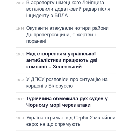
В аеропорту німецького Лейпцига
20:08
встановили додатковий радар після
інциденту з БПЛА
Окупанти атакували чотири райони
19:36
Дніпропетровщини, є жертви і
поранені
Над створенням української
19:03
антибалістики працюють дві
компанії – Зеленський
У ДПСУ розповіли про ситуацію на
18:23
кордоні з Білоруссю
Туреччина обмежила рух суден у
18:12
Чорному морі через атаки
Україна отримає від Сербії 2 мільйони
18:01
євро: на що спрямують