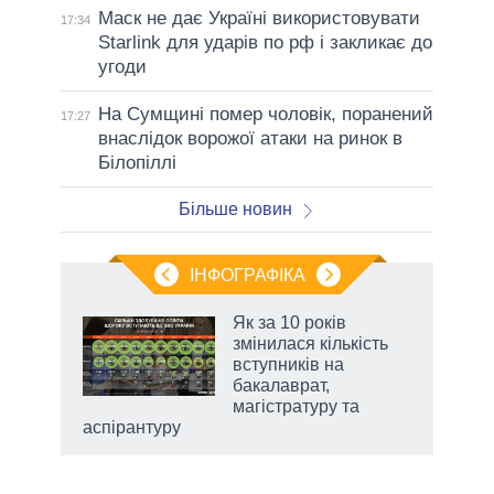
Маск не дає Україні використовувати
17:34
Starlink для ударів по рф і закликає до
угоди
На Сумщині помер чоловік, поранений
17:27
внаслідок ворожої атаки на ринок в
Білопіллі
Більше новин
ІНФОГРАФІКА
 як
Як за 10 років
и за
змінилася кількість
вступників на
2027-
бакалаврат,
магістратуру та
аспірантуру