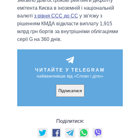
знизило довгострокові рейтинги дефолту
емітента Києва в іноземній і національній
валюті
з рівня CCC до CC
у зв'язку з
рішенням КМДА відкласти виплату 1,915
млрд грн боргів за внутрішніми облігаціями
серії G на 360 днів.
ЧИТАЙТЕ У TELEGRAM
найважливіше від «Слово і діло»
Підписатися
Поділитися: