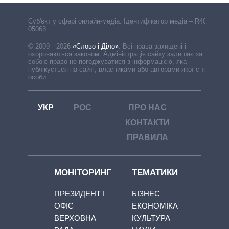
Cуб'єкт у сфері онлайн-медіа. Ідентифікатор медіа – R40-
05063
© 2009—2026
«Слово і Діло»
.
Всі права захищені і
охороняються законом. Адміністрація сайту залишає за
собою право не погоджуватися з інформацією, яка
публікується на сайті, власниками або авторами якої є треті
особи.
УКР
РОС
ПРО НАС
КОНТАКТИ
ПРАВИЛА
МОНІТОРИНГ
ТЕМАТИКИ
ПРЕЗИДЕНТ І
БІЗНЕС
ОФІС
ЕКОНОМІКА
ВЕРХОВНА
КУЛЬТУРА