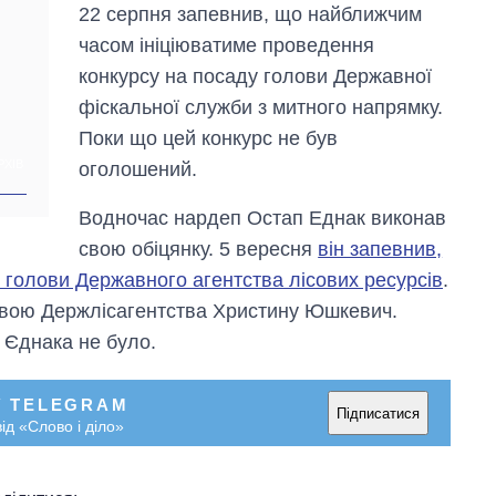
22 серпня запевнив, що найближчим
часом ініціюватиме проведення
конкурсу на посаду голови Державної
фіскальної служби з митного напрямку.
Поки що цей конкурс не був
РХІВ
оголошений.
Водночас нардеп Остап Еднак виконав
свою обіцянку. 5 вересня
він запевнив,
у голови Державного агентства лісових ресурсів
.
ловою Держлісагентства Христину Юшкевич.
 Єднака не було.
У TELEGRAM
Підписатися
ід «Слово і діло»