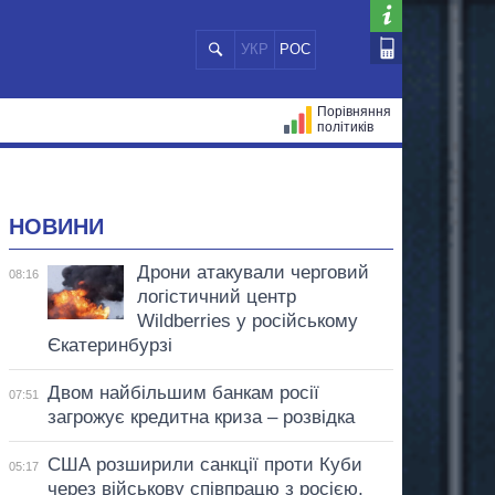
УКР
РОС
Порівняння
політиків
ЦІЙ
МЕРИ МІСТ
ВСІ ПЕРСОНИ
НОВИНИ
Дрони атакували черговий
08:16
логістичний центр
Wildberries у російському
Єкатеринбурзі
Двом найбільшим банкам росії
07:51
загрожує кредитна криза – розвідка
США розширили санкції проти Куби
05:17
через військову співпрацю з росією,