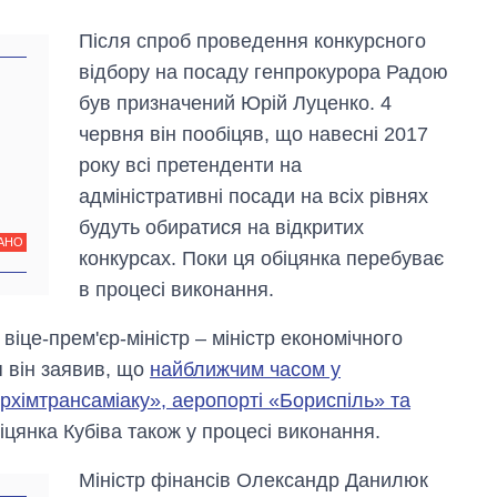
Після спроб проведення конкурсного
відбору на посаду генпрокурора Радою
був призначений Юрій Луценко. 4
червня він пообіцяв, що навесні 2017
року всі претенденти на
адміністративні посади на всіх рівнях
будуть обиратися на відкритих
АНО
конкурсах. Поки ця обіцянка перебуває
в процесі виконання.
віце-прем'єр-міністр – міністр економічного
я він заявив, що
найближчим часом у
рхімтрансаміаку», аеропорті «Бориспіль» та
біцянка Кубіва також у процесі виконання.
Міністр фінансів Олександр Данилюк