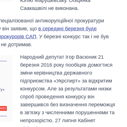
Юлію Марушевську. Обіцянка
рф
Саакашвілі не виконана.
пеціалізованої антикорупційної прокуратури
 він заявив, що
в середині березня буде
 прокурорів САП
. У березні конкурс так і не був
 не дотримав.
Народний депутат Ігор Васюник 21
березня 2016 року пообіцяв домогтися
зміни керівництва державного
підприємства «Укрспирт» за відкритим
конкурсом. Але за результатами низки
ту»
спроб проведення конкурсу він
завершився без визначення переможця
АНО
в зв'язку з численними порушеннями та
непрозорістю. 27 липня Кабінет