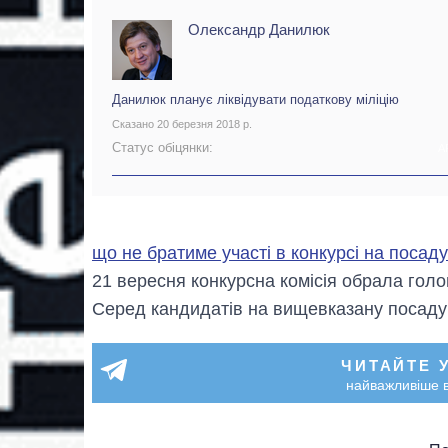
Олександр Данилюк
Данилюк планує ліквідувати податкову міліцію
Сказано 20 березня 2018 р.
Статус обіцянки:
А
що не братиме участі в конкурсі на посад
21 вересня конкурсна комісія обрала го
Серед кандидатів на вищевказану посаду
ЧИТАЙТЕ 
найважливіше в