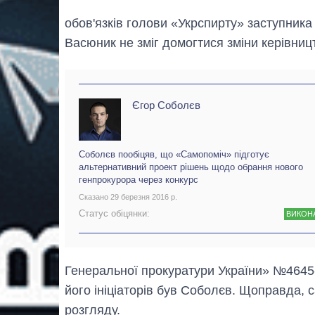
обов'язків голови «Укрспирту» заступник
Васюник не зміг домогтися зміни керівниц
Єгор Соболєв
Соболєв пообіцяв, що «Самопоміч» підготує
альтернативний проект рішень щодо обрання нового
генпрокурора через конкурс
Сказано 29 березня 2016 р.
Статус обіцянки:
ВИКОН
Генеральної прокуратури України» №4645-
його ініціаторів був Соболєв. Щоправда, с
розгляду.