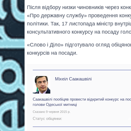
Після відбору низки чиновників через кон
«Про державну службу» проведення конкур
політики. Так, 17 листопада міністр внут
консультативного конкурсу на посаду голо
«Слово і Діло» підготувало огляд обіцяно
конкурсів на посади.
Міхеіл Саакашвілі
Саакашвілі пообіцяв провести відкритий конкурс на по
голови Одеської митниці
Сказано 9 червня 2015 р.
Статус обіцянки:
А