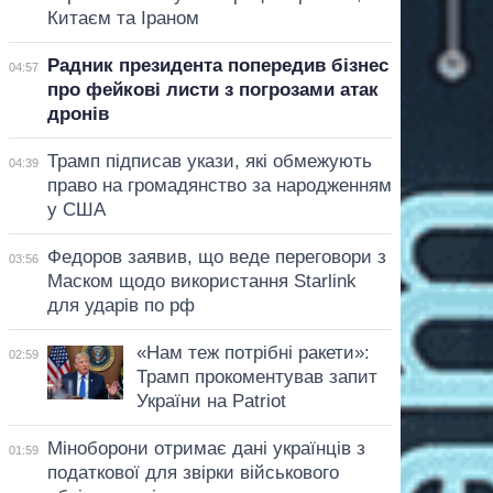
Китаєм та Іраном
Радник президента попередив бізнес
04:57
про фейкові листи з погрозами атак
дронів
Трамп підписав укази, які обмежують
04:39
право на громадянство за народженням
у США
Федоров заявив, що веде переговори з
03:56
Маском щодо використання Starlink
для ударів по рф
«Нам теж потрібні ракети»:
02:59
Трамп прокоментував запит
України на Patriot
Міноборони отримає дані українців з
01:59
податкової для звірки військового