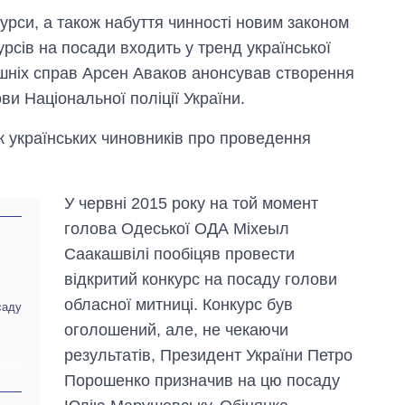
курси, а також набуття чинності новим законом
сів на посади входить у тренд української
рішніх справ Арсен Аваков анонсував створення
ви Національної поліції України.
к українських чиновників про проведення
У червні 2015 року на той момент
голова Одеської ОДА Міхеыл
Саакашвілі пообіцяв провести
відкритий конкурс на посаду голови
обласної митниці. Конкурс був
саду
Вісім масованих
оголошений, але, не чекаючи
ударів по Україні
результатів, Президент України Петро
за літо: Київ та
РХІВ
область стали
Порошенко призначив на цю посаду
головною ціллю