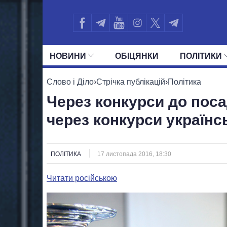
НОВИНИ
ОБIЦЯНКИ
ПОЛIТИКИ
УСІ ПОЛІТИКИ
ПРЕЗИДЕНТ І ОФ
Слово і Діло
›
Стрічка публікацій
›
Політика
Через конкурси до поса
через конкурси українс
ПОЛІТИКА
17 листопада 2016, 18:30
Читати російською