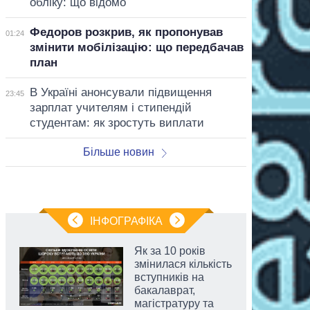
обліку: що відомо
Федоров розкрив, як пропонував
01:24
змінити мобілізацію: що передбачав
план
В Україні анонсували підвищення
23:45
зарплат учителям і стипендій
студентам: як зростуть виплати
Більше новин
ІНФОГРАФІКА
Як за 10 років
змінилася кількість
вступників на
бакалаврат,
магістратуру та