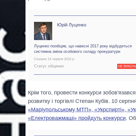
Юрій Луценко
Луценко пообіцяв, що навесні 2017 року відбудеться
системна зміна особового складу прокуратури
Сказано 14 червня 2016 р.
Статус обіцянки:
НЕ ВИКОН
Крім того, провести конкурси зобов'язався 
розвитку і торгівлі Степан Кубів. 10 серпн
«Маріупольському МТП», «Укрспирті», «Ук
«Електроважмаші» пройдуть конкурси
. О