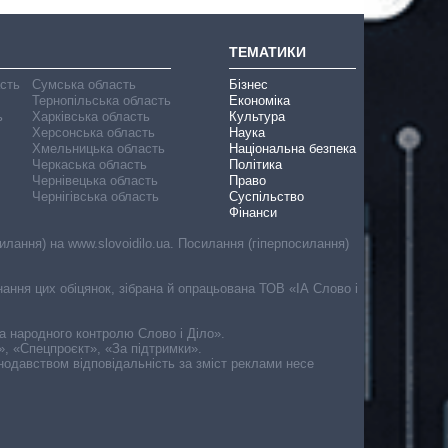
ТЕМАТИКИ
асть
Сумська область
Бізнес
Тернопільська область
Економіка
ь
Харківська область
Культура
Херсонська область
Наука
Хмельницька область
Національна безпека
Черкаська область
Політика
Чернівецька область
Право
Чернігівська область
Суспільство
Фінанси
лання) на www.slovoidilo.ua. Посилання (гіперпосилання)
онання цих обіцянок, зібрана й опрацьована ТОВ «ІА Слово і
ма народного контролю Слово і Діло».
», «Спецпроєкт», «За підтримки».
онодавством відповідальність за зміст реклами несе