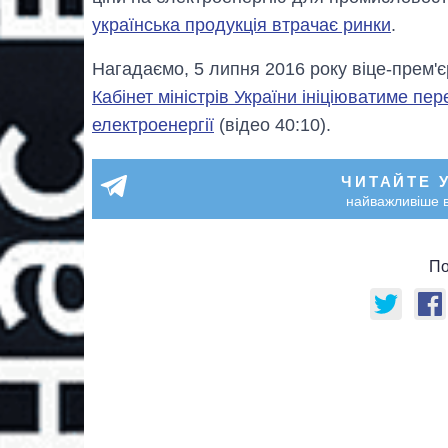
українська продукція втрачає ринки
.
Нагадаємо, 5 липня 2016 року віце-прем'є
Кабінет міністрів України ініціюватиме п
електроенергії
(відео 40:10).
ЧИТАЙТЕ 
найважливіше в
По