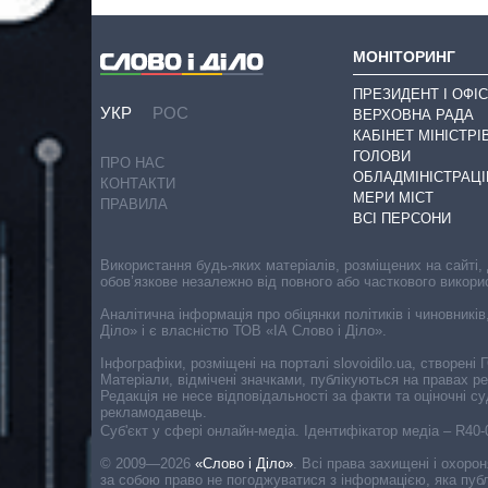
МОНІТОРИНГ
ПРЕЗИДЕНТ І ОФІС
УКР
РОС
ВЕРХОВНА РАДА
КАБІНЕТ МІНІСТРІ
ГОЛОВИ
ПРО НАС
ОБЛАДМІНІСТРАЦІ
КОНТАКТИ
МЕРИ МІСТ
ПРАВИЛА
ВСІ ПЕРСОНИ
Використання будь-яких матеріалів, розміщених на сайті,
обов’язкове незалежно від повного або часткового викори
Аналітична інформація про обіцянки політиків і чиновників
Діло» і є власністю ТОВ «ІА Слово і Діло».
Інфографіки, розміщені на порталі slovoidilo.ua, створен
Матеріали, відмічені значками, публікуються на правах р
Редакція не несе відповідальності за факти та оціночні 
рекламодавець.
Cуб'єкт у сфері онлайн-медіа. Ідентифікатор медіа – R40
© 2009—2026
«Слово і Діло»
.
Всі права захищені і охоро
за собою право не погоджуватися з інформацією, яка публ