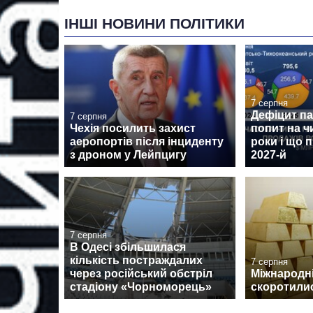
ІНШІ НОВИНИ ПОЛІТИКИ
7 серпня
Дефіцит пам
7 серпня
Чехія посилить захист
попит на ч
аеропортів після інциденту
роки і що 
з дроном у Лейпцигу
2027-й
7 серпня
В Одесі збільшилася
кількість постраждалих
7 серпня
через російський обстріл
Міжнародні
стадіону «Чорноморець»
скоротилис