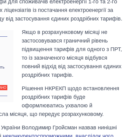
 для споживачів електроенергії 1-го та 2-го
 ліцензіатів із постачання електроенергії за
у від застосування єдиних роздрібних тарифів.
Якщо в розрахунковому місяці не
застосовувався граничний рівень
підвищення тарифів для одного з ПРТ,
то із зазначеного місяця відбувся
повний відхід від застосування єдиних
ить
роздрібних тарифів.
Рішення НКРЕКП щодо встановлення
АНО
роздрібних тарифів буде
оформлюватись ухвалою й
сла місяця, що передує розрахунковому.
р України Володимир Гройсман назвав нинішні
і
неконкурентоспроможними, внаслідок чого