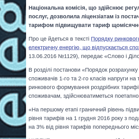
Національна комісія, що здійснює регу
послуг, дозволила ліцензіатам із поста
тарифом підвищувати тариф щомісячно, 
Про це йдеться в тексті
Порядку ринковог
електричну енергію, що відпускається сп
13.06.2016 №1129), передає «Слово і Діл
В розділі постанови «Порядок розрахунку
споживачів 1-го та 2-го класів напруги на
ринкового формування роздрібних тарифів
споживачам, здійснюватиметься поетапно
«На першому етапі граничний рівень під
рівня тарифів на 1 грудня 2016 року з п
на 3% від рівня тарифів попереднього міся