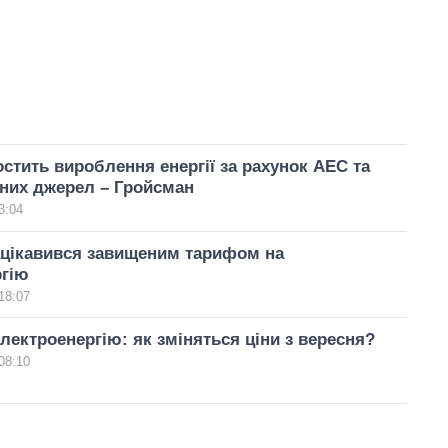
остить вироблення енергії за рахунок АЕС та
них джерел – Гройсман
3:04
ацікавився завищеним тарифом на
ргію
18:07
лектроенергію: як зміняться ціни з вересня?
08:10