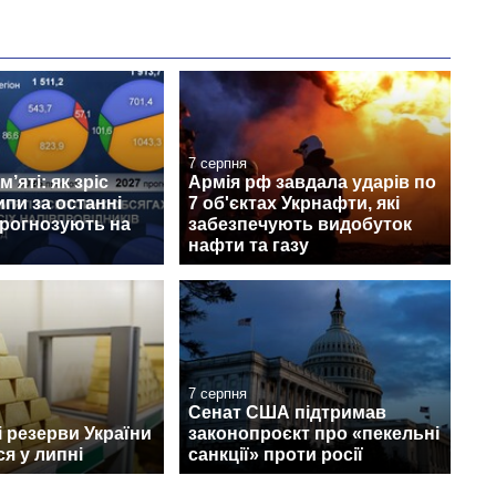
7 серпня
’яті: як зріс
Армія рф завдала ударів по
ипи за останні
7 об'єктах Укрнафти, які
прогнозують на
забезпечують видобуток
нафти та газу
7 серпня
Сенат США підтримав
 резерви України
законопроєкт про «пекельні
я у липні
санкції» проти росії