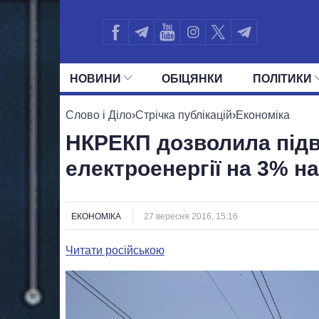
НОВИНИ
ОБIЦЯНКИ
ПОЛIТИКИ
УСІ ПОЛІТИКИ
ПРЕЗИДЕНТ І ОФ
Слово і Діло
›
Стрічка публікацій
›
Економіка
НКРЕКП дозволила під
електроенергії на 3% н
ЕКОНОМІКА
27 вересня 2016, 15:16
Читати російською