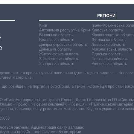
РЕГІОНИ
Київ
Івано-Франківська обл
Автономна республіка Крим
Київська область
Вінницька область
Кіровоградська област
В
Волинська область
Луганська область
Дніпропетровська область
Львівська область
Й
Донецька область
Миколаївська область
Житомирська область
Одеська область
Закарпатська область
Полтавська область
Запорізька область
Рівненська область
 дозволяється при вказуванні посилання (для інтернет-видань — гіперпоси
стання матеріалів.
, що розміщені на порталі slovoidilo.ua, а також інформація про стан вик
і ГО «Система народного контролю Слово і Діло» і є власністю ГО «Систе
еклами: «Промо», «Новини компаній», «Позиція», «Партнерський матеріал
судження, оприлюднені у рекламних матеріалах. Згідно з українським зак
-05063
няються законом. Адміністрація сайту залишає
ікується на сайті, власниками або авторами