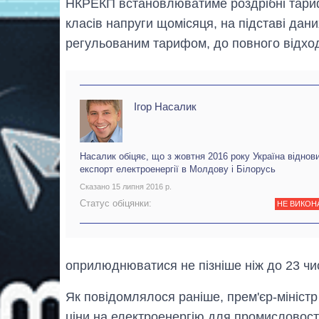
НКРЕКП встановлюватиме роздрібні тарифи
класів напруги щомісяця, на підставі даних
регульованим тарифом, до повного відход
Ігор Насалик
Насалик обіцяє, що з жовтня 2016 року Україна віднов
експорт електроенергії в Молдову і Білорусь
Сказано 15 липня 2016 р.
Статус обіцянки:
НЕ ВИКОН
оприлюднюватися не пізніше ніж до 23 чи
Як повідомлялося раніше, прем'єр-мініст
ціни на електроенергію для промисловост