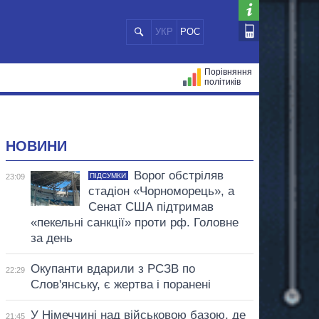
УКР
РОС
Порівняння
політиків
ЦІЙ
МЕРИ МІСТ
ВСІ ПЕРСОНИ
НОВИНИ
Ворог обстріляв
ПІДСУМКИ
23:09
стадіон «Чорноморець», а
Сенат США підтримав
«пекельні санкції» проти рф. Головне
за день
Окупанти вдарили з РСЗВ по
22:29
Слов'янську, є жертва і поранені
У Німеччині над військовою базою, де
21:45