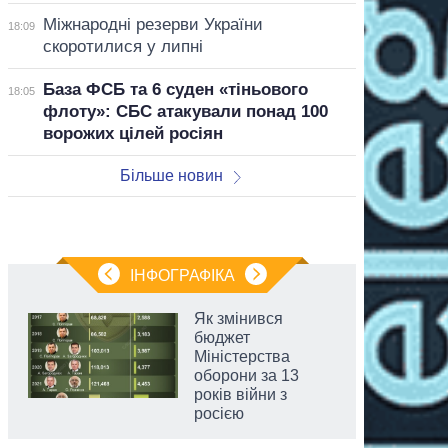
Міжнародні резерви України
18:09
скоротилися у липні
База ФСБ та 6 суден «тіньового
18:05
флоту»: СБС атакували понад 100
ворожих цілей росіян
Більше новин
ІНФОГРАФІКА
Як змінився
бюджет
Міністерства
оборони за 13
років війни з
росією