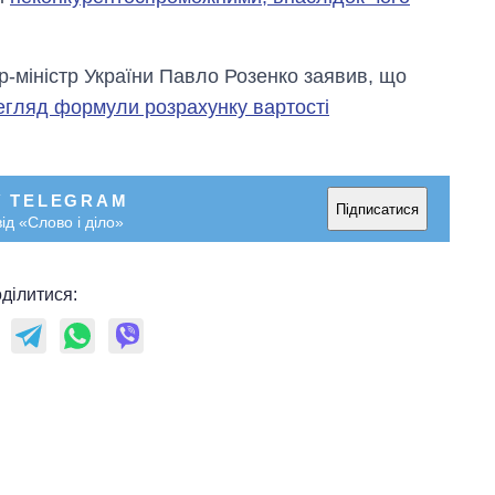
р-міністр України Павло Розенко заявив, що
ерегляд формули розрахунку вартості
У TELEGRAM
Підписатися
ід «Слово і діло»
ділитися: