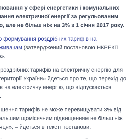
лювання у сфері енергетики і комунальних
чання електричної енергії за регульованим
але не більш ніж на 3% з 1 січня 2017 року.
о формування роздрібних тарифів на
оживачам
(затверджений постановою НКРЕКП
о».
 роздрібних тарифів на електричну енергію для
 території України» йдеться про те, що перехід до
 на електричну енергію, що відпускається
.
Вісім масованих
ударів по Україні
вищення тарифів не може перевищувати 3% від
за літо: Київ та
область стали
одальшим щомісячним підвищенням не більш ніж
головною ціллю
ця», – йдеться в тексті постанови.
рф