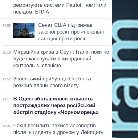
ремонтують системи Patriot, помітили
невідомі БПЛА
Сенат США підтримав
20:55
законопроєкт про «пекельні
санкції» проти росії
Міграційна криза в Сеуті: Італія поки не
20:19
буде скасовувати прикордонний
контроль з Іспанією
Зеленський прибув до Сербії та
19:52
розкрив плани свого візиту
В Одесі збільшилася кількість
19:17
постраждалих через російський
обстріл стадіону «Чорноморець»
Чехія посилить захист аеропортів
18:45
після інциденту з дроном у Лейпцигу