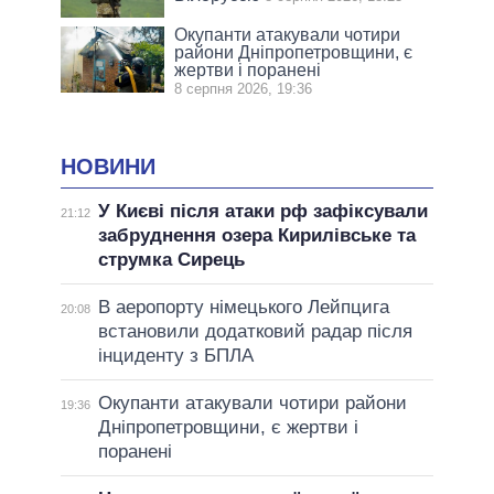
Окупанти атакували чотири
райони Дніпропетровщини, є
жертви і поранені
8 серпня 2026, 19:36
НОВИНИ
У Києві після атаки рф зафіксували
21:12
забруднення озера Кирилівське та
струмка Сирець
В аеропорту німецького Лейпцига
20:08
встановили додатковий радар після
інциденту з БПЛА
Окупанти атакували чотири райони
19:36
Дніпропетровщини, є жертви і
поранені