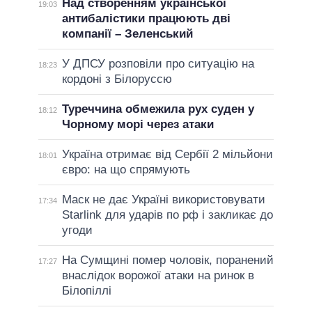
Над створенням української
19:03
антибалістики працюють дві
компанії – Зеленський
У ДПСУ розповіли про ситуацію на
18:23
кордоні з Білоруссю
Туреччина обмежила рух суден у
18:12
Чорному морі через атаки
Україна отримає від Сербії 2 мільйони
18:01
євро: на що спрямують
Маск не дає Україні використовувати
17:34
Starlink для ударів по рф і закликає до
угоди
На Сумщині помер чоловік, поранений
17:27
внаслідок ворожої атаки на ринок в
Білопіллі