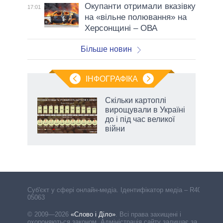
Окупанти отримали вказівку
17:01
на «вільне полювання» на
Херсонщині – ОВА
Більше новин
ІНФОГРАФІКА
жет
Скільки картоплі
вирощували в Україні
ків
до і під час великої
війни
Cуб'єкт у сфері онлайн-медіа. Ідентифікатор медіа – R40-
05063
© 2009—2026
«Слово і Діло»
.
Всі права захищені і
охороняються законом. Адміністрація сайту залишає за