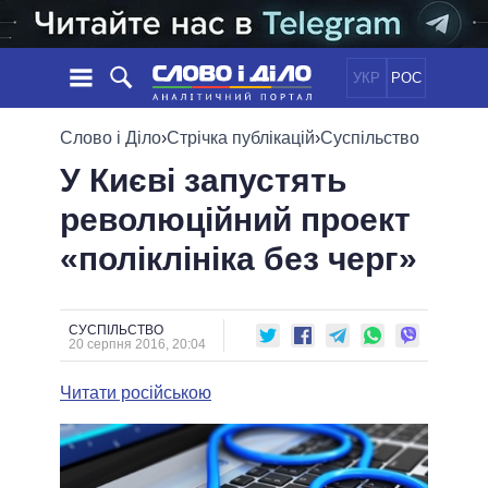
УКР
РОС
НОВИНИ
Слово і Діло
›
Стрічка публікацій
›
Суспільство
У Києві запустять
ОБIЦЯНКИ
СТРІЧКА
ПОЛІТИКА
революційний проект
ПОДІЇ
ЕКОНОМІКА
ПОЛIТИКИ
«поліклініка без черг»
СТАТТІ
СУСПІЛЬСТВО
ІНФОГРАФІКА
ДУМКИ
СВІТ
УСІ ПОЛІТИКИ
ОГЛЯДИ
ПРЕЗИДЕНТ І ОФІС
ВІДЕО
СУСПІЛЬСТВО
ДАЙДЖЕСТИ
20 серпня 2016, 20:04
ВЕРХОВНА РАДА
ПІДТРИМАТИ
КАБІНЕТ МІНІСТРІВ
Читати російською
ГОЛОВИ ОБЛАДМІНІСТРАЦІЙ
ПОРІВНЯННЯ ПОЛІТИКІВ
МЕРИ МІСТ
ВСІ ПЕРСОНИ