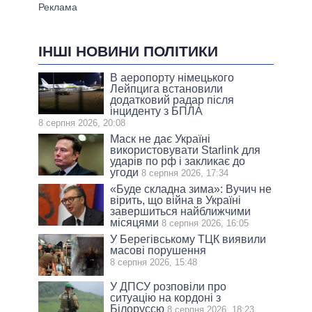
ІНШІ НОВИНИ ПОЛІТИКИ
В аеропорту німецького
Лейпцига встановили
додатковий радар після
інциденту з БПЛА
8 серпня 2026, 20:08
Маск не дає Україні
використовувати Starlink для
ударів по рф і закликає до
угоди
8 серпня 2026, 17:34
«Буде складна зима»: Вучич не
вірить, що війна в Україні
завершиться найближчими
місяцями
8 серпня 2026, 16:05
У Берегівському ТЦК виявили
масові порушення
8 серпня 2026, 15:48
У ДПСУ розповіли про
ситуацію на кордоні з
Білоруссю
8 серпня 2026, 18:23