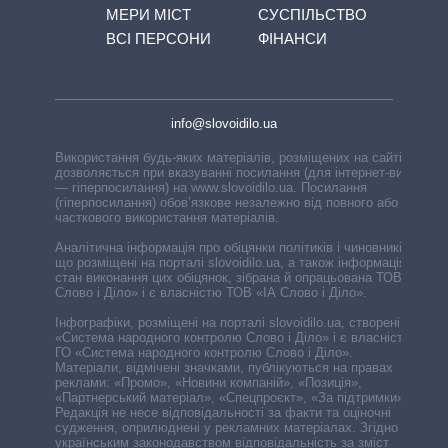
МЕРИ МІСТ
СУСПІЛЬСТВО
ВСІ ПЕРСОНИ
ФІНАНСИ
info@slovoidilo.ua
Використання будь-яких матеріалів, розміщених на сайті,
дозволяється при вказуванні посилання (для інтернет-видань
— гіперпосилання) на www.slovoidilo.ua. Посилання
(гіперпосилання) обов’язкове незалежно від повного або
часткового використання матеріалів.
Аналітична інформація про обіцянки політиків і чиновників,
що розміщені на порталі slovoidilo.ua, а також інформація про
стан виконання цих обіцянок, зібрана й опрацьована ТОВ «ІА
Слово і Діло» і є власністю ТОВ «ІА Слово і Діло».
Інфографіки, розміщені на порталі slovoidilo.ua, створені ГО
«Система народного контролю Слово і Діло» і є власністю
ГО «Система народного контролю Слово і Діло».
Матеріали, відмічені значками, публікуються на правах
реклами: «Промо», «Новини компаній», «Позиція»,
«Партнерський матеріал», «Спецпроєкт», «За підтримки».
Редакція не несе відповідальності за факти та оціночні
судження, оприлюднені у рекламних матеріалах. Згідно з
українським законодавством відповідальність за зміст