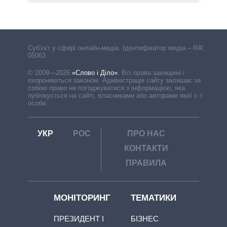
Cуб'єкт у сфері онлайн-медіа. Ідентифікатор медіа – R40-
05063
© 2009—2026
«Слово і Діло»
.
Всі права захищені і
охороняються законом. Адміністрація сайту залишає за
собою право не погоджуватися з інформацією, яка
публікується на сайті, власниками або авторами якої є треті
особи.
УКР
РОС
ПРО НАС
КОНТАКТИ
ПРАВИЛА
МОНІТОРИНГ
ТЕМАТИКИ
ПРЕЗИДЕНТ І
БІЗНЕС