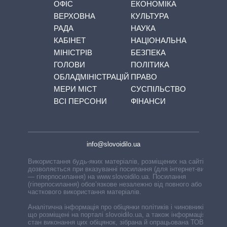
ОФІС
ЕКОНОМІКА
ВЕРХОВНА
КУЛЬТУРА
РАДА
НАУКА
КАБІНЕТ
НАЦІОНАЛЬНА
МІНІСТРІВ
БЕЗПЕКА
ГОЛОВИ
ПОЛІТИКА
ОБЛАДМІНІСТРАЦІЙ
ПРАВО
МЕРИ МІСТ
СУСПІЛЬСТВО
ВСІ ПЕРСОНИ
ФІНАНСИ
info@slovoidilo.ua
Використання будь-яких матеріалів, розміщених на сайті,
дозволяється при вказуванні посилання (для інтернет-видань
— гіперпосилання) на www.slovoidilo.ua. Посилання
(гіперпосилання) обов’язкове незалежно від повного або
часткового використання матеріалів.
Аналітична інформація про обіцянки політиків і чиновників,
що розміщені на порталі slovoidilo.ua, а також інформація про
стан виконання цих обіцянок, зібрана й опрацьована ТОВ «ІА