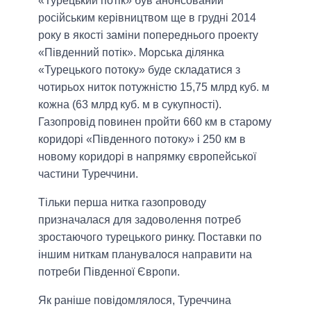
«Турецький потік» був анонсований
російським керівництвом ще в грудні 2014
року в якості заміни попереднього проекту
«Південний потік». Морська ділянка
«Турецького потоку» буде складатися з
чотирьох ниток потужністю 15,75 млрд куб. м
кожна (63 млрд куб. м в сукупності).
Газопровід повинен пройти 660 км в старому
коридорі «Південного потоку» і 250 км в
новому коридорі в напрямку європейської
частини Туреччини.
Тільки перша нитка газопроводу
призначалася для задоволення потреб
зростаючого турецького ринку. Поставки по
іншим ниткам планувалося направити на
потреби Південної Європи.
Як раніше повідомлялося, Туреччина