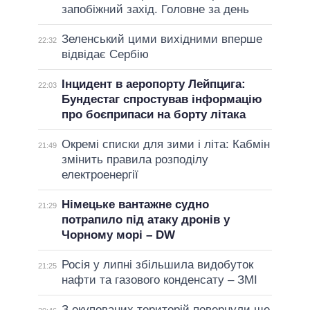
запобіжний захід. Головне за день
Зеленський цими вихідними вперше
22:32
відвідає Сербію
Інцидент в аеропорту Лейпцига:
22:03
Бундестаг спростував інформацію
про боєприпаси на борту літака
Окремі списки для зими і літа: Кабмін
21:49
змінить правила розподілу
електроенергії
Німецьке вантажне судно
21:29
потрапило під атаку дронів у
Чорному морі – DW
Росія у липні збільшила видобуток
21:25
нафти та газового конденсату – ЗМІ
З окупованих територій повернули ще