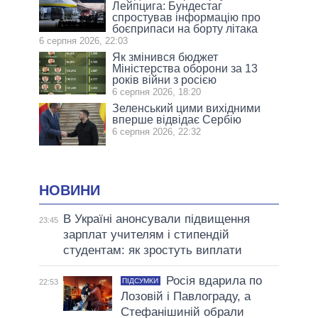
Лейпцига: Бундестаг
спростував інформацію про
боєприпаси на борту літака
6 серпня 2026, 22:03
Як змінився бюджет
Міністерства оборони за 13
років війни з росією
6 серпня 2026, 18:20
Зеленський цими вихідними
вперше відвідає Сербію
6 серпня 2026, 22:32
НОВИНИ
В Україні анонсували підвищення
23:45
зарплат учителям і стипендій
студентам: як зростуть виплати
Росія вдарила по
ПІДСУМКИ
22:53
Лозовій і Павлограду, а
Стефанішиній обрали