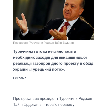
Президент Туреччини Реджеп Тайіп Ердоган
Туреччина готова негайно вжити
необхідних заходів для якнайшвидшої
реалізації газопровідного проекту в обхід
України «Турецький потік».
Про це заявив президент Туреччини Реджеп
Тайіп Ердоган в інтерв'ю першому