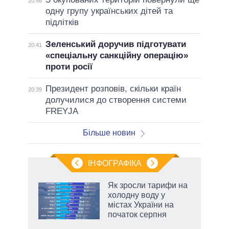
20:46
одну групу українських дітей та
підлітків
Зеленський доручив підготувати
20:41
«спеціальну санкційну операцію»
проти росії
Президент розповів, скільки країн
20:39
долучилися до створення системи
FREYJA
Більше новин
ІНФОГРАФІКА
Як зросли тарифи на
ть
холодну воду у
містах України на
початок серпня