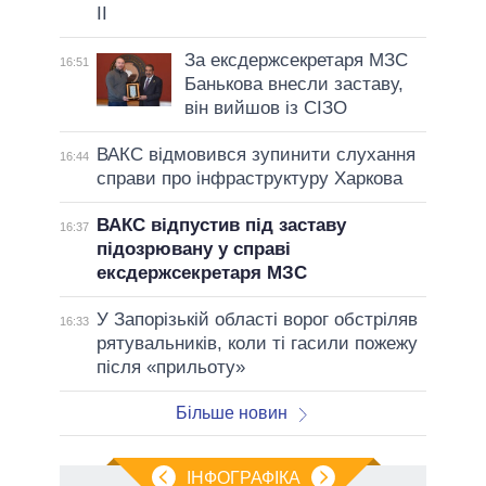
II
За ексдержсекретаря МЗС
16:51
Банькова внесли заставу,
він вийшов із СІЗО
ВАКС відмовився зупинити слухання
16:44
справи про інфраструктуру Харкова
ВАКС відпустив під заставу
16:37
підозрювану у справі
ексдержсекретаря МЗС
У Запорізькій області ворог обстріляв
16:33
рятувальників, коли ті гасили пожежу
після «прильоту»
Більше новин
ІНФОГРАФІКА