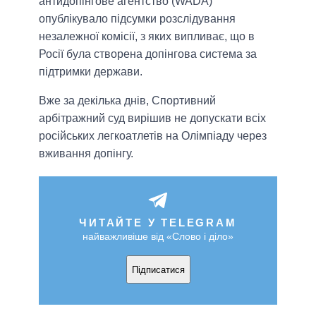
антидопінгове агентство (WADA)
опублікувало підсумки розслідування
незалежної комісії, з яких випливає, що в
Росії була створена допінгова система за
підтримки держави.
Вже за декілька днів, Спортивний
арбітражний суд вирішив не допускати всіх
російських легкоатлетів на Олімпіаду через
вживання допінгу.
ЧИТАЙТЕ У TELEGRAM
найважливіше від «Слово і діло»
Підписатися