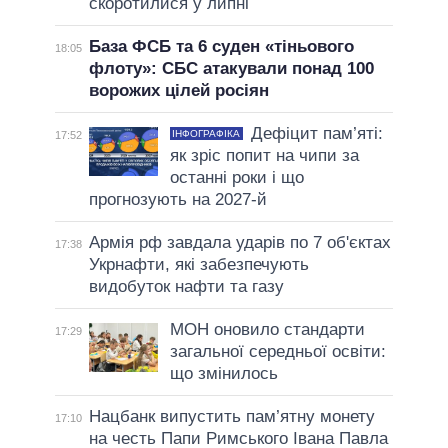
скоротилися у липні
База ФСБ та 6 суден «тіньового
18:05
флоту»: СБС атакували понад 100
ворожих цілей росіян
Дефіцит пам’яті:
ІНФОГРАФІКА
17:52
як зріс попит на чипи за
останні роки і що
прогнозують на 2027-й
Армія рф завдала ударів по 7 об'єктах
17:38
Укрнафти, які забезпечують
видобуток нафти та газу
МОН оновило стандарти
17:29
загальної середньої освіти:
що змінилось
Нацбанк випустить пам’ятну монету
17:10
на честь Папи Римського Івана Павла