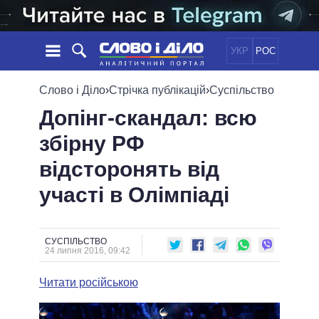
УКР
РОС
НОВИНИ
Слово і Діло
›
Стрічка публікацій
›
Суспільство
Допінг-скандал: всю
ОБIЦЯНКИ
СТРІЧКА
ПОЛІТИКА
збірну РФ
ПОДІЇ
ЕКОНОМІКА
ПОЛIТИКИ
відсторонять від
СТАТТІ
СУСПІЛЬСТВО
ІНФОГРАФІКА
ДУМКИ
СВІТ
УСІ ПОЛІТИКИ
участі в Олімпіаді
ОГЛЯДИ
ПРЕЗИДЕНТ І ОФІС
ВІДЕО
ДАЙДЖЕСТИ
ВЕРХОВНА РАДА
СУСПІЛЬСТВО
ПІДТРИМАТИ
КАБІНЕТ МІНІСТРІВ
24 липня 2016, 09:42
ГОЛОВИ ОБЛАДМІНІСТРАЦІЙ
ПОРІВНЯННЯ ПОЛІТИКІВ
Читати російською
МЕРИ МІСТ
ВСІ ПЕРСОНИ