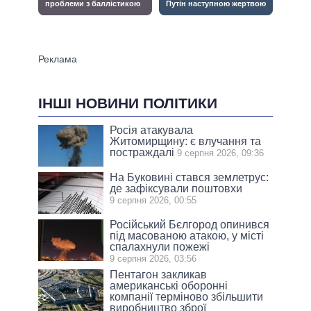
ІНШІ НОВИНИ ПОЛІТИКИ
Росія атакувала
Житомирщину: є влучання та
постраждалі
9 серпня 2026, 09:36
На Буковині стався землетрус:
де зафіксували поштовхи
9 серпня 2026, 00:55
Російський Бєлгород опинився
під масованою атакою, у місті
спалахнули пожежі
9 серпня 2026, 03:56
Пентагон закликав
американські оборонні
компанії терміново збільшити
виробництво зброї