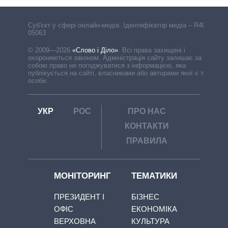
Cуб'єкт у сфері онлайн-медіа. Ідентифікатор медіа – R40-
05063
© 2009—2026
«Слово і Діло»
.
Всі права захищені і
охороняються законом. Адміністрація сайту залишає за
собою право не погоджуватися з інформацією, яка
публікується на сайті, власниками або авторами якої є треті
особи.
УКР
РОС
ПРО НАС
КОНТАКТИ
ПРАВИЛА
МОНІТОРИНГ
ТЕМАТИКИ
ПРЕЗИДЕНТ І
БІЗНЕС
ОФІС
ЕКОНОМІКА
ВЕРХОВНА
КУЛЬТУРА