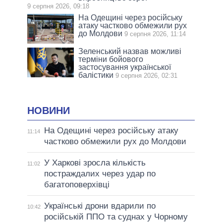
9 серпня 2026, 09:18
На Одещині через російську
атаку частково обмежили рух
до Молдови
9 серпня 2026, 11:14
Зеленський назвав можливі
терміни бойового
застосування української
балістики
9 серпня 2026, 02:31
НОВИНИ
На Одещині через російську атаку
11:14
частково обмежили рух до Молдови
У Харкові зросла кількість
11:02
постраждалих через удар по
багатоповерхівці
Українські дрони вдарили по
10:42
російській ППО та суднах у Чорному