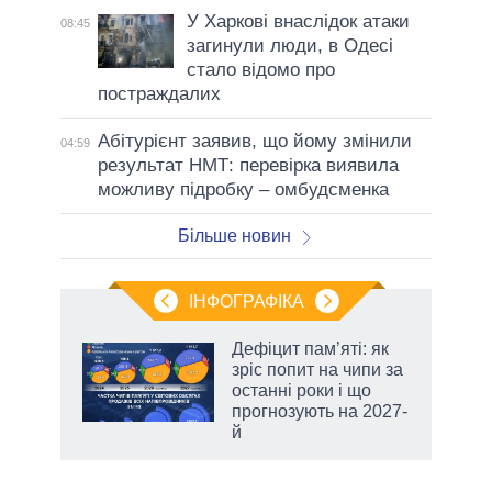
У Харкові внаслідок атаки
08:45
загинули люди, в Одесі
стало відомо про
постраждалих
Абітурієнт заявив, що йому змінили
04:59
результат НМТ: перевірка виявила
можливу підробку – омбудсменка
Більше новин
ІНФОГРАФІКА
 5
Дефіцит пам’яті: як
вго
зріс попит на чипи за
останні роки і що
прогнозують на 2027-
й