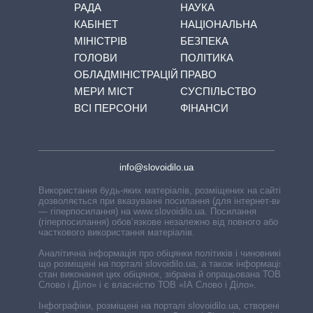
РАДА
НАУКА
КАБІНЕТ
НАЦІОНАЛЬНА
МІНІСТРІВ
БЕЗПЕКА
ГОЛОВИ
ПОЛІТИКА
ОБЛАДМІНІСТРАЦІЙ
ПРАВО
МЕРИ МІСТ
СУСПІЛЬСТВО
ВСІ ПЕРСОНИ
ФІНАНСИ
info@slovoidilo.ua
Використання будь-яких матеріалів, розміщених на сайті,
дозволяється при вказуванні посилання (для інтернет-видань
— гіперпосилання) на www.slovoidilo.ua. Посилання
(гіперпосилання) обов’язкове незалежно від повного або
часткового використання матеріалів.
Аналітична інформація про обіцянки політиків і чиновників,
що розміщені на порталі slovoidilo.ua, а також інформація про
стан виконання цих обіцянок, зібрана й опрацьована ТОВ «ІА
Слово і Діло» і є власністю ТОВ «ІА Слово і Діло».
Інфографіки, розміщені на порталі slovoidilo.ua, створені ГО