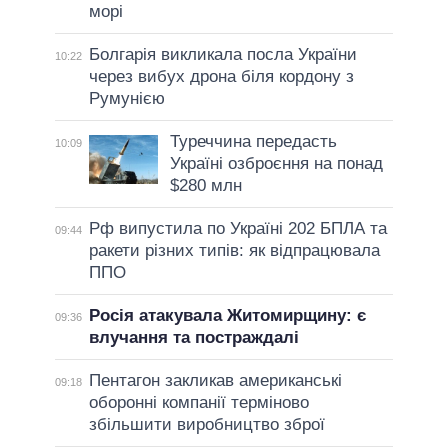
морі
Болгарія викликала посла України
10:22
через вибух дрона біля кордону з
Румунією
Туреччина передасть
10:09
Україні озброєння на понад
$280 млн
Рф випустила по Україні 202 БПЛА та
09:44
ракети різних типів: як відпрацювала
ППО
Росія атакувала Житомирщину: є
09:36
влучання та постраждалі
Пентагон закликав американські
09:18
оборонні компанії терміново
збільшити виробництво зброї