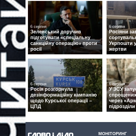
6 серпня
6 серпня
Зеленський доручив
Росіяни за
підготувати «спеціальну
сортуваль
санкційну операцію» проти
Укрпошти у
росії
жертви
6 серпня
6 серпня
Росія розгорнула
У ЗСУ запу
дезінформаційну кампанію
спрощених
щодо Курської операції –
через «Армі
ЦПД
підрозділи
МОНІТОРИНГ