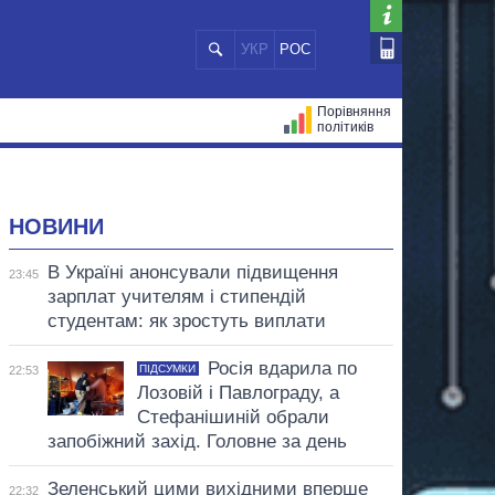
УКР
РОС
Порівняння
політиків
ЦІЙ
МЕРИ МІСТ
ВСІ ПЕРСОНИ
НОВИНИ
В Україні анонсували підвищення
23:45
зарплат учителям і стипендій
студентам: як зростуть виплати
Росія вдарила по
ПІДСУМКИ
22:53
Лозовій і Павлограду, а
Стефанішиній обрали
запобіжний захід. Головне за день
Зеленський цими вихідними вперше
22:32