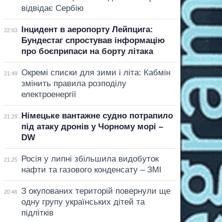
відвідає Сербію
Інцидент в аеропорту Лейпцига:
22:03
Бундестаг спростував інформацію
про боєприпаси на борту літака
Окремі списки для зими і літа: Кабмін
21:49
змінить правила розподілу
електроенергії
Німецьке вантажне судно потрапило
21:29
під атаку дронів у Чорному морі –
DW
Росія у липні збільшила видобуток
21:25
нафти та газового конденсату – ЗМІ
З окупованих територій повернули ще
20:46
одну групу українських дітей та
підлітків