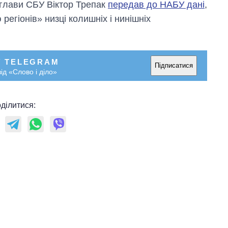
 глави СБУ Віктор Трепак
передав до НАБУ дані
,
регіонів» низці колишніх і нинішніх
У TELEGRAM
Підписатися
ід «Слово і діло»
ділитися: