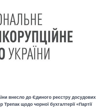
їни внесло до Єдиного реєстру досудових
ор Трепак щодо чорної бухгалтерії «Партії