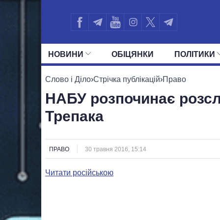
НОВИНИ
ОБIЦЯНКИ
ПОЛIТИКИ
УСІ ПОЛІТИКИ
ПРЕЗИДЕНТ І ОФ
Слово і Діло
›
Стрічка публікацій
›
Право
НАБУ розпочинає розсл
Трепака
ПРАВО
30 травня 2016, 15:14
Читати російською