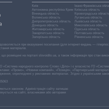
Київ
Івано-Франківська обл
Автономна республіка Крим
Київська область
Вінницька область
Кіровоградська област
В
Волинська область
Луганська область
Дніпропетровська область
Львівська область
Й
Донецька область
Миколаївська область
Житомирська область
Одеська область
Закарпатська область
Полтавська область
Запорізька область
Рівненська область
 дозволяється при вказуванні посилання (для інтернет-видань — гіперпоси
стання матеріалів.
, що розміщені на порталі slovoidilo.ua, а також інформація про стан вик
і ГО «Система народного контролю Слово і Діло» і є власністю ГО «Систе
еклами: «Промо», «Новини компаній», «Позиція», «Партнерський матеріал
судження, оприлюднені у рекламних матеріалах. Згідно з українським зак
-05063
няються законом. Адміністрація сайту залишає
ікується на сайті, власниками або авторами