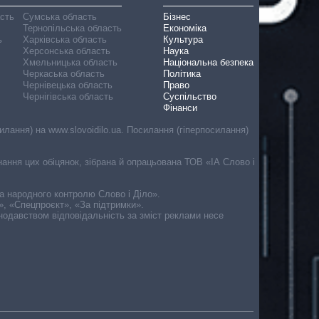
асть
Сумська область
Бізнес
Тернопільська область
Економіка
ь
Харківська область
Культура
Херсонська область
Наука
Хмельницька область
Національна безпека
Черкаська область
Політика
Чернівецька область
Право
Чернігівська область
Суспільство
Фінанси
лання) на www.slovoidilo.ua. Посилання (гіперпосилання)
онання цих обіцянок, зібрана й опрацьована ТОВ «ІА Слово і
ма народного контролю Слово і Діло».
», «Спецпроєкт», «За підтримки».
онодавством відповідальність за зміст реклами несе