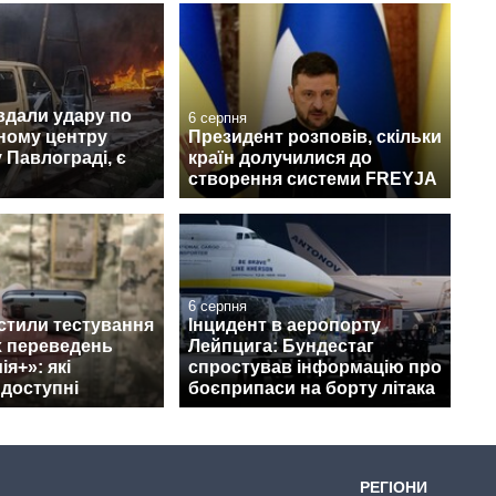
вдали удару по
6 серпня
ному центру
Президент розповів, скільки
 Павлограді, є
країн долучилися до
створення системи FREYJA
6 серпня
стили тестування
Інцидент в аеропорту
 переведень
Лейпцига: Бундестаг
я+»: які
спростував інформацію про
 доступні
боєприпаси на борту літака
РЕГІОНИ