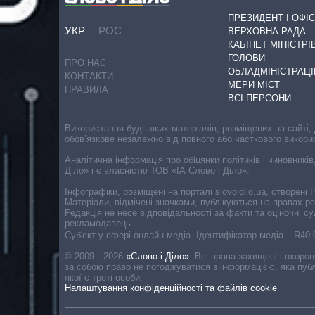
ПРЕЗИДЕНТ І ОФІС
УКР
РОС
ВЕРХОВНА РАДА
КАБІНЕТ МІНІСТРІ
ГОЛОВИ
ПРО НАС
ОБЛАДМІНІСТРАЦІ
КОНТАКТИ
МЕРИ МІСТ
ПРАВИЛА
ВСІ ПЕРСОНИ
Використання будь-яких матеріалів, розміщених на сайті,
обов’язкове незалежно від повного або часткового викори
Аналітична інформація про обіцянки політиків і чиновників
Діло» і є власністю ТОВ «ІА Слово і Діло».
Інфографіки, розміщені на порталі slovoidilo.ua, створен
Матеріали, відмічені значками, публікуються на правах р
Редакція не несе відповідальності за факти та оціночні 
рекламодавець.
Cуб'єкт у сфері онлайн-медіа. Ідентифікатор медіа – R40
© 2009—2026
«Слово і Діло»
.
Всі права захищені і охоро
за собою право не погоджуватися з інформацією, яка публ
якої є треті особи.
Налаштування конфіденційності та файлів cookie