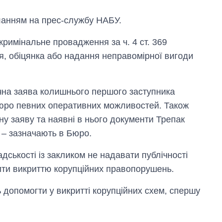
ланням на прес-службу НАБУ.
римінальне провадження за ч. 4 ст. 369
я, обіцянка або надання неправомірної вигоди
чна заява колишнього першого заступника
юро певних оперативних можливостей. Також
ну заяву та наявні в нього документи Трепак
 – зазначають в Бюро.
ськості із закликом не надавати публічності
ити викриттю корупційних правопорушень.
Економіка ШІ-
гігантів: скільки
коштують і
 допомогти у викритті корупційних схем, спершу
заробляють
OpenAI та
Anthropic