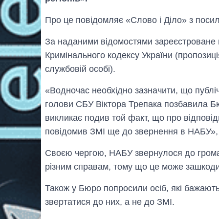
Про це повідомляє «Слово і Діло» з поси
За наданими відомостями зареєстроване к
Кримінального кодексу України (пропозиці
службовій особі).
«Водночас необхідно зазначити, що публі
голови СБУ Віктора Трепака позбавила Б
викликає подив той факт, що про відповід
повідомив ЗМІ ще до звернення в НАБУ»,
Своєю чергою, НАБУ звернулося до громад
різним справам, тому що це може зашкод
Також у Бюро попросили осіб, які бажають
звертатися до них, а не до ЗМІ.