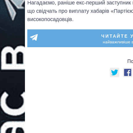
Нагадаємо, раніше екс-перший заступник
що свідчать про виплату хабарів «Партією 
високопосадовців.
ЧИТАЙТЕ 
найважливіше в
По