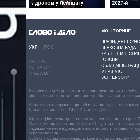
з дроном у Лейпцигу
2027-й
МОНІТОРИНГ
ПРЕЗИДЕНТ І ОФІС
УКР
РОС
ВЕРХОВНА РАДА
КАБІНЕТ МІНІСТРІ
ГОЛОВИ
ПРО НАС
ОБЛАДМІНІСТРАЦІ
КОНТАКТИ
МЕРИ МІСТ
ПРАВИЛА
ВСІ ПЕРСОНИ
Використання будь-яких матеріалів, розміщених на сайті,
обов’язкове незалежно від повного або часткового викори
Аналітична інформація про обіцянки політиків і чиновників
Діло» і є власністю ТОВ «ІА Слово і Діло».
Інфографіки, розміщені на порталі slovoidilo.ua, створен
Матеріали, відмічені значками, публікуються на правах р
Редакція не несе відповідальності за факти та оціночні 
рекламодавець.
Cуб'єкт у сфері онлайн-медіа. Ідентифікатор медіа – R40