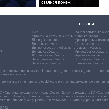
сталися пожежі
РЕГІОНИ
Київ
Івано-Франківська обл
Автономна республіка Крим
Київська область
Вінницька область
Кіровоградська област
В
Волинська область
Луганська область
Дніпропетровська область
Львівська область
Й
Донецька область
Миколаївська область
Житомирська область
Одеська область
Закарпатська область
Полтавська область
Запорізька область
Рівненська область
 дозволяється при вказуванні посилання (для інтернет-видань — гіперпоси
стання матеріалів.
, що розміщені на порталі slovoidilo.ua, а також інформація про стан вик
і ГО «Система народного контролю Слово і Діло» і є власністю ГО «Систе
еклами: «Промо», «Новини компаній», «Позиція», «Партнерський матеріал
судження, оприлюднені у рекламних матеріалах. Згідно з українським зак
-05063