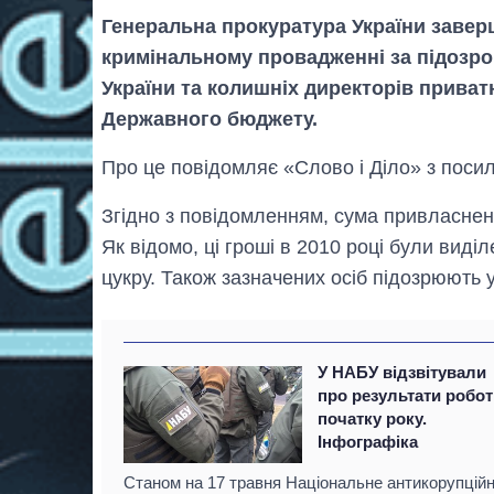
Генеральна прокуратура України завер
кримінальному провадженні за підозр
України та колишніх директорів приват
Державного бюджету.
Про це повідомляє «Слово і Діло» з поси
Згідно з повідомленням, сума привласнен
Як відомо, ці гроші в 2010 році були виді
цукру. Також зазначених осіб підозрюють у
У НАБУ відзвітували
про результати робот
початку року.
Інфографіка
Станом на 17 травня Національне антикорупцій