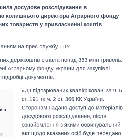
шила досудове розслідування в
ою колишнього директора Аграрного фонду
них товариств у привласненні коштів
ланням на прес-службу ГПУ.
них держкоштів склала понад 363 млн гривень.
лені Аграрному фонду України для закупівлі
 підробці документів.
«Дії підозрюваних кваліфіковані за ч. 5
ст. 191 та ч. 2 ст. 366 КК України.
Сторонам надано доступ до матеріалів
и з
Вісім масованих
досудового розслідування, після
ударів по Україні
за літо: Київ та
ознайомлення з якими обвинувальний
область стали
акт щодо вказаних осіб буде передано
не
головною ціллю