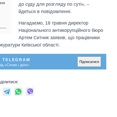
рф
ння
до суду для розгляду по суті», –
йдеться в повідомленні.
Нагадаємо, 18 травня директор
Національного антикорупційного бюро
Артем Ситник заявив, що працівники
уратури Київської області.
У TELEGRAM
Підписатися
ід «Слово і діло»
ділитися: