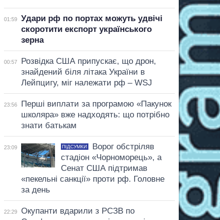
Удари рф по портах можуть удвічі
01:59
скоротити експорт українського
зерна
Розвідка США припускає, що дрон,
00:57
знайдений біля літака України в
Лейпцигу, міг належати рф – WSJ
Перші виплати за програмою «Пакунок
23:56
школяра» вже надходять: що потрібно
знати батькам
Ворог обстріляв
ПІДСУМКИ
23:09
стадіон «Чорноморець», а
Сенат США підтримав
«пекельні санкції» проти рф. Головне
за день
Окупанти вдарили з РСЗВ по
22:29