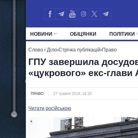
НОВИНИ
ОБIЦЯНКИ
ПОЛIТИКИ
УСІ ПОЛІТИКИ
ПРЕЗИДЕНТ І ОФ
Слово і Діло
›
Стрічка публікацій
›
Право
ГПУ завершила досудов
«цукрового» екс-глави
ПРАВО
27 травня 2016, 16:33
Читати російською