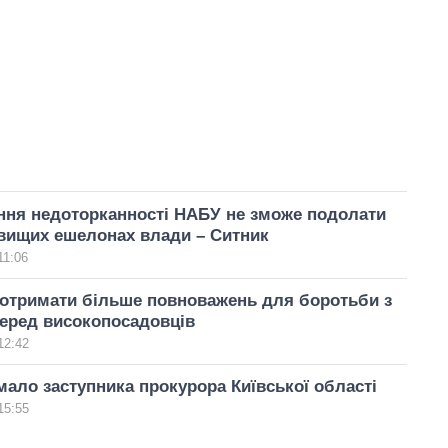
ння недоторканності НАБУ не зможе подолати
вищих ешелонах влади – Ситник
11:06
отримати більше повноважень для боротьби з
еред високопосадовців
12:42
ало заступника прокурора Київської області
15:55