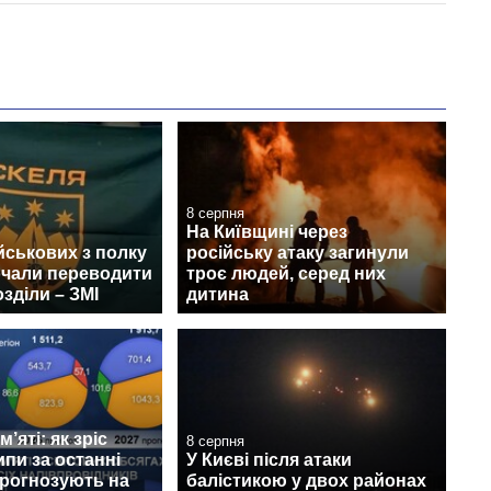
8 серпня
На Київщині через
йськових з полку
російську атаку загинули
очали переводити
троє людей, серед них
озділи – ЗМІ
дитина
’яті: як зріс
8 серпня
ипи за останні
У Києві після атаки
прогнозують на
балістикою у двох районах