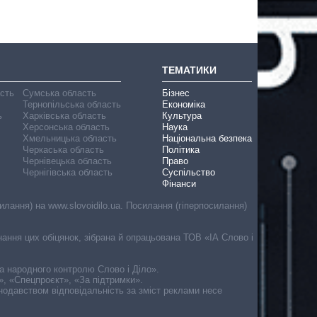
ТЕМАТИКИ
асть
Сумська область
Бізнес
Тернопільська область
Економіка
ь
Харківська область
Культура
Херсонська область
Наука
Хмельницька область
Національна безпека
Черкаська область
Політика
Чернівецька область
Право
Чернігівська область
Суспільство
Фінанси
лання) на www.slovoidilo.ua. Посилання (гіперпосилання)
онання цих обіцянок, зібрана й опрацьована ТОВ «ІА Слово і
ма народного контролю Слово і Діло».
», «Спецпроєкт», «За підтримки».
онодавством відповідальність за зміст реклами несе