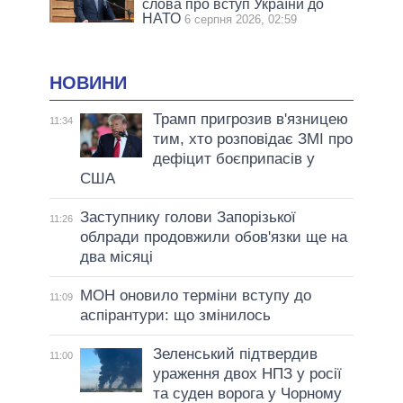
слова про вступ України до
НАТО
6 серпня 2026, 02:59
НОВИНИ
Трамп пригрозив в'язницею
11:34
тим, хто розповідає ЗМІ про
дефіцит боєприпасів у
США
Заступнику голови Запорізької
11:26
облради продовжили обов'язки ще на
два місяці
МОН оновило терміни вступу до
11:09
аспірантури: що змінилось
Зеленський підтвердив
11:00
ураження двох НПЗ у росії
та суден ворога у Чорному