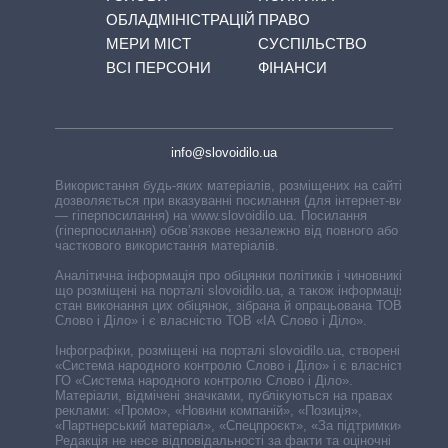
ОБЛАДМІНІСТРАЦІЙ
ПРАВО
МЕРИ МІСТ
СУСПІЛЬСТВО
ВСІ ПЕРСОНИ
ФІНАНСИ
info@slovoidilo.ua
Використання будь-яких матеріалів, розміщених на сайті,
дозволяється при вказуванні посилання (для інтернет-видань
— гіперпосилання) на www.slovoidilo.ua. Посилання
(гіперпосилання) обов’язкове незалежно від повного або
часткового використання матеріалів.
Аналітична інформація про обіцянки політиків і чиновників,
що розміщені на порталі slovoidilo.ua, а також інформація про
стан виконання цих обіцянок, зібрана й опрацьована ТОВ «ІА
Слово і Діло» і є власністю ТОВ «ІА Слово і Діло».
Інфографіки, розміщені на порталі slovoidilo.ua, створені ГО
«Система народного контролю Слово і Діло» і є власністю
ГО «Система народного контролю Слово і Діло».
Матеріали, відмічені значками, публікуються на правах
реклами: «Промо», «Новини компаній», «Позиція»,
«Партнерський матеріал», «Спецпроєкт», «За підтримки».
Редакція не несе відповідальності за факти та оціночні