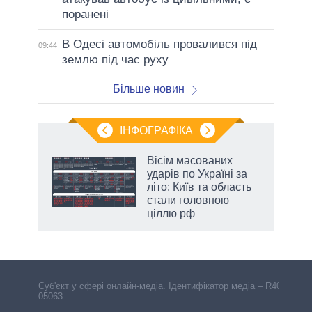
поранені
В Одесі автомобіль провалився під
09:44
землю під час руху
Більше новин
ІНФОГРАФІКА
и на
Вісім масованих
ударів по Україні за
а
літо: Київ та область
стали головною
ціллю рф
Cуб'єкт у сфері онлайн-медіа. Ідентифікатор медіа – R40-
05063