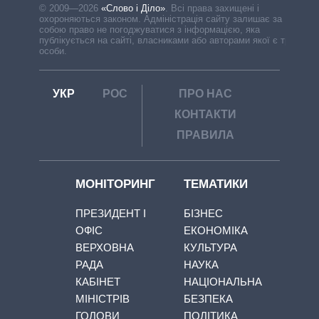
© 2009—2026
«Слово і Діло»
.
Всі права захищені і
охороняються законом. Адміністрація сайту залишає за
собою право не погоджуватися з інформацією, яка
публікується на сайті, власниками або авторами якої є треті
особи.
УКР
РОС
ПРО НАС
КОНТАКТИ
ПРАВИЛА
МОНІТОРИНГ
ТЕМАТИКИ
ПРЕЗИДЕНТ І
БІЗНЕС
ОФІС
ЕКОНОМІКА
ВЕРХОВНА
КУЛЬТУРА
РАДА
НАУКА
КАБІНЕТ
НАЦІОНАЛЬНА
МІНІСТРІВ
БЕЗПЕКА
ГОЛОВИ
ПОЛІТИКА