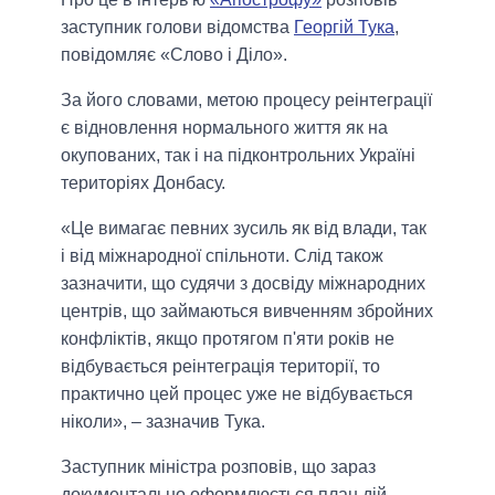
заступник голови відомства
Георгій Тука
,
повідомляє «Слово і Діло».
За його словами, метою процесу реінтеграції
є відновлення нормального життя як на
окупованих, так і на підконтрольних Україні
територіях Донбасу.
«Це вимагає певних зусиль як від влади, так
і від міжнародної спільноти. Слід також
зазначити, що судячи з досвіду міжнародних
центрів, що займаються вивченням збройних
конфліктів, якщо протягом п'яти років не
відбувається реінтеграція території, то
практично цей процес уже не відбувається
ніколи», – зазначив Тука.
Заступник міністра розповів, що зараз
документально оформлюється план дій