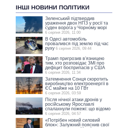
ІНШІ НОВИНИ ПОЛІТИКИ
Зеленський підтвердив
ураження двох НПЗ у росії та
суден ворога у Чорному морі
6 серпня 2026, 11:00
В Одесі автомобіль
провалився під землю під час
руху
6 серпня 2026, 09:44
Трамп пригрозив в'язницею
тим, хто розповідає ЗМІ про
дефіцит боєприпасів у США
6 серпня 2026, 11:34
Затемнення Сонця скоротить
виробництво електроенергії в
ЄС майже на 10 ГВт
6 серпня 2026, 03:59
Після нічної атаки дронів у
російському Ярославлі
спалахнули пожежі: що відомо
6 серпня 2026, 04:57
«Потрібен новий силовий
блок»: Залужний пояснив свої