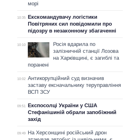
морі
Екскомандувачу логістики
10:35
Повітряних сил повідомили про
підозру в незаконному збагаченні
Росія вдарила по
10:10
залізничній станції Лозова
на Харківщині, є загиблі та
поранені
Антикорупційний суд визначив
10:02
заставу ексначальнику теруправління
ВСП ЗСУ
Експосолці України у США
09:51
Стефанішиній обрали запобіжний
захід
На Херсонщині російський дрон
09:49
атакував автобус із цивільними, є