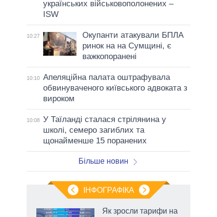
українських військовополонених –
ISW
Окупанти атакували БПЛА
10:27
ринок на на Сумщині, є
важкопоранені
Апеляційна палата оштрафувала
10:10
обвинуваченого київського адвоката з
вироком
У Таїланді сталася стрілянина у
10:08
школі, семеро загиблих та
щонайменше 15 поранених
Більше новин
ІНФОГРАФІКА
нтів:
Як зросли тарифи на