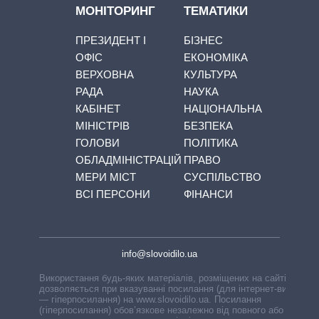
МОНІТОРИНГ
ТЕМАТИКИ
ПРЕЗИДЕНТ І
БІЗНЕС
ОФІС
ЕКОНОМІКА
ВЕРХОВНА
КУЛЬТУРА
РАДА
НАУКА
КАБІНЕТ
НАЦІОНАЛЬНА
МІНІСТРІВ
БЕЗПЕКА
ГОЛОВИ
ПОЛІТИКА
ОБЛАДМІНІСТРАЦІЙ
ПРАВО
МЕРИ МІСТ
СУСПІЛЬСТВО
ВСІ ПЕРСОНИ
ФІНАНСИ
info@slovoidilo.ua
Використання будь-яких матеріалів, розміщених на сайті,
дозволяється при вказуванні посилання (для інтернет-видань
— гіперпосилання) на www.slovoidilo.ua. Посилання
(гіперпосилання) обов’язкове незалежно від повного або