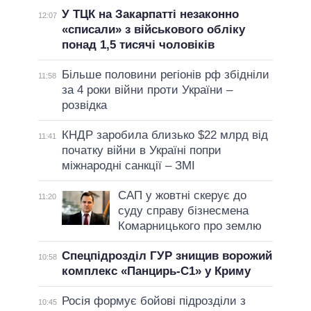
У ТЦК на Закарпатті незаконно
12:07
«списали» з військового обліку
понад 1,5 тисячі чоловіків
Більше половини регіонів рф збідніли
11:58
за 4 роки війни проти України –
розвідка
КНДР заробила близько $22 млрд від
11:41
початку війни в Україні попри
міжнародні санкції – ЗМІ
САП у жовтні скерує до
11:20
суду справу бізнесмена
Комарницького про землю
Спецпідрозділ ГУР знищив ворожий
10:58
комплекс «Панцирь-С1» у Криму
Росія формує бойові підрозділи з
10:45