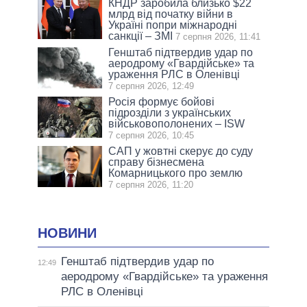
КНДР заробила близько $22
млрд від початку війни в
Україні попри міжнародні
санкції – ЗМІ
7 серпня 2026, 11:41
Генштаб підтвердив удар по
аеродрому «Гвардійське» та
ураження РЛС в Оленівці
7 серпня 2026, 12:49
Росія формує бойові
підрозділи з українських
військовополонених – ISW
7 серпня 2026, 10:45
САП у жовтні скерує до суду
справу бізнесмена
Комарницького про землю
7 серпня 2026, 11:20
НОВИНИ
Генштаб підтвердив удар по
12:49
аеродрому «Гвардійське» та ураження
РЛС в Оленівці