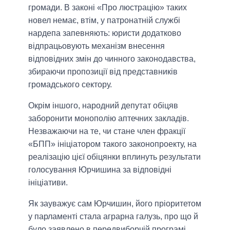
громади. В законі «Про люстрацію» таких
новел немає, втім, у патронатній службі
нардепа запевняють: юристи додатково
відпрацьовують механізм внесення
відповідних змін до чинного законодавства,
збираючи пропозиції від представників
громадського сектору.
Окрім іншого, народний депутат обіцяв
заборонити монополію аптечних закладів.
Незважаючи на те, чи стане член фракції
«БПП» ініціатором такого законопроекту, на
реалізацію цієї обіцянки вплинуть результати
голосування Юрчишина за відповідні
ініціативи.
Як зауважує сам Юрчишин, його пріоритетом
у парламенті стала аграрна галузь, про що й
було заявлено в передвиборчій програмі.