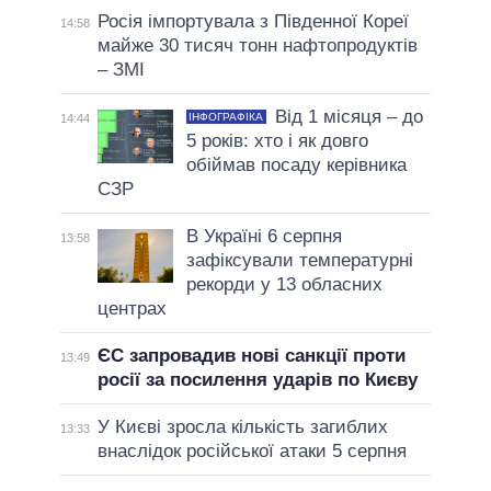
Росія імпортувала з Південної Кореї
14:58
майже 30 тисяч тонн нафтопродуктів
– ЗМІ
Від 1 місяця – до
ІНФОГРАФІКА
14:44
5 років: хто і як довго
обіймав посаду керівника
СЗР
В Україні 6 серпня
13:58
зафіксували температурні
рекорди у 13 обласних
центрах
ЄС запровадив нові санкції проти
13:49
росії за посилення ударів по Києву
У Києві зросла кількість загиблих
13:33
внаслідок російської атаки 5 серпня