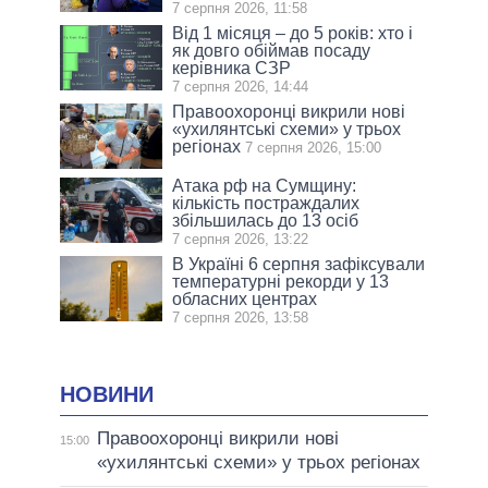
7 серпня 2026, 11:58
Від 1 місяця – до 5 років: хто і
як довго обіймав посаду
керівника СЗР
7 серпня 2026, 14:44
Правоохоронці викрили нові
«ухилянтські схеми» у трьох
регіонах
7 серпня 2026, 15:00
Атака рф на Сумщину:
кількість постраждалих
збільшилась до 13 осіб
7 серпня 2026, 13:22
В Україні 6 серпня зафіксували
температурні рекорди у 13
обласних центрах
7 серпня 2026, 13:58
НОВИНИ
Правоохоронці викрили нові
15:00
«ухилянтські схеми» у трьох регіонах