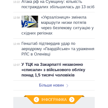
Атака рф на Сумщину: кількість
13:22
постраждалих збільшилась до 13 осіб
«Укрзалізниця» змінила
12:58
маршрути низки потягів
через безпекову ситуацію у
східних регіонах
Генштаб підтвердив удар по
12:49
аеродрому «Гвардійське» та ураження
РЛС в Оленівці
У ТЦК на Закарпатті незаконно
12:07
«списали» з військового обліку
понад 1,5 тисячі чоловіків
Більше новин
ІНФОГРАФІКА