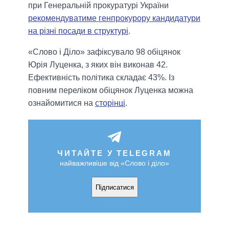
при Генеральній прокуратурі України
рекомендуватиме генпрокурору кандидатури
на різні посади в структурі
.
«Слово і Діло» зафіксувало 98 обіцянок
Юрія Луценка, з яких він виконав 42.
Ефективність політика складає 43%. Із
повним переліком обіцянок Луценка можна
ознайомитися на
сторінці
.
ЧИТАЙТЕ У TELEGRAM
найважливіше від «Слово і діло»
Підписатися