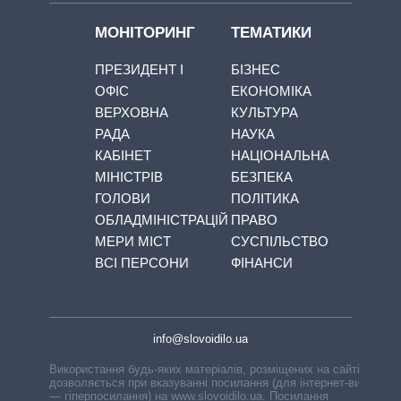
МОНІТОРИНГ
ТЕМАТИКИ
ПРЕЗИДЕНТ І
БІЗНЕС
ОФІС
ЕКОНОМІКА
ВЕРХОВНА
КУЛЬТУРА
РАДА
НАУКА
КАБІНЕТ
НАЦІОНАЛЬНА
МІНІСТРІВ
БЕЗПЕКА
ГОЛОВИ
ПОЛІТИКА
ОБЛАДМІНІСТРАЦІЙ
ПРАВО
МЕРИ МІСТ
СУСПІЛЬСТВО
ВСІ ПЕРСОНИ
ФІНАНСИ
info@slovoidilo.ua
Використання будь-яких матеріалів, розміщених на сайті,
дозволяється при вказуванні посилання (для інтернет-видань
— гіперпосилання) на www.slovoidilo.ua. Посилання