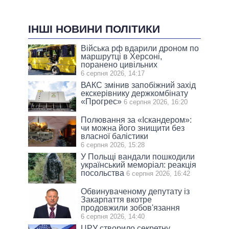
ІНШІ НОВИНИ ПОЛІТИКИ
Війська рф вдарили дроном по
маршрутці в Херсоні,
поранено цивільних
6 серпня 2026, 14:17
ВАКС змінив запобіжний захід
екскерівнику держкомбінату
«Прогрес»
6 серпня 2026, 16:20
Полювання за «Іскандером»:
чи можна його знищити без
власної балістики
6 серпня 2026, 15:28
У Польщі вандали пошкодили
український меморіал: реакція
посольства
6 серпня 2026, 16:42
Обвинуваченому депутату із
Закарпаття вкотре
продовжили зобов'язання
6 серпня 2026, 14:40
ЦРУ створило секретну