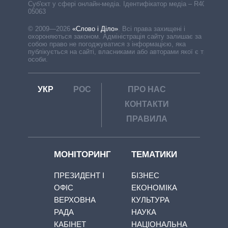
Cуб'єкт у сфері онлайн-медіа. Ідентифікатор медіа – R40-
05063
© 2009—2026
«Слово і Діло»
.
Всі права захищені і
охороняються законом. Адміністрація сайту залишає за
собою право не погоджуватися з інформацією, яка
публікується на сайті, власниками або авторами якої є треті
особи.
УКР
РОС
ПРО НАС
КОНТАКТИ
ПРАВИЛА
МОНІТОРИНГ
ТЕМАТИКИ
ПРЕЗИДЕНТ І
БІЗНЕС
ОФІС
ЕКОНОМІКА
ВЕРХОВНА
КУЛЬТУРА
РАДА
НАУКА
КАБІНЕТ
НАЦІОНАЛЬНА