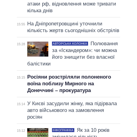
атаки рф, відновлення може тривати
кілька днів
На Дніпропетровщині уточнили
15:55
кількість жертв сьогоднішніх обстрілів
Полювання
АВТОРСЬКА КОЛОНКА
15:28
за «Іскандером»: чи можна
його знищити без власної
балістики
Росіяни розстріляли полоненого
15:15
воїна поблизу Мирного на
Донеччині – прокуратура
У Києві засудили жінку, яка підірвала
15:14
авто військового на замовлення
росіян
Як за 10 років
ІНФОГРАФІКА
15:12
змінилася кількість