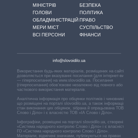
МІНІСТРІВ
БЕЗПЕКА
ГОЛОВИ
ПОЛІТИКА
ОБЛАДМІНІСТРАЦІЙ
ПРАВО
МЕРИ МІСТ
СУСПІЛЬСТВО
ВСІ ПЕРСОНИ
ФІНАНСИ
info@slovoidilo.ua
Використання будь-яких матеріалів, розміщених на сайті,
дозволяється при вказуванні посилання (для інтернет-видань
— гіперпосилання) на www.slovoidilo.ua. Посилання
(гіперпосилання) обов’язкове незалежно від повного або
часткового використання матеріалів.
Аналітична інформація про обіцянки політиків і чиновників,
що розміщені на порталі slovoidilo.ua, а також інформація про
стан виконання цих обіцянок, зібрана й опрацьована ТОВ «ІА
Слово і Діло» і є власністю ТОВ «ІА Слово і Діло».
Інфографіки, розміщені на порталі slovoidilo.ua, створені ГО
«Система народного контролю Слово і Діло» і є власністю
ГО «Система народного контролю Слово і Діло».
Матеріали, відмічені значками, публікуються на правах