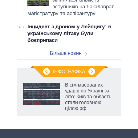
вступників на бакалаврат,
магістратуру та аспірантуру
Інцидент з дроном у Лейпцигу: в
14:50
українському літаку були
боєприпаси
Більше новин
ІНФОГРАФІКА
ільки
Вісім масованих
нків
ударів по Україні за
 за
літо: Київ та область
ті
стали головною
ціллю рф