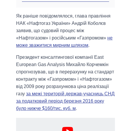
Як раніше повідомлялося, глава правління
НАК «Нафтогаз України» Андрій Коболєв
заявив, що судовий процес між
«Нафтогазом» і російським «Газпромом»
не
може зважитися мирним шляхом
.
Президент консалтингової компанії East
European Gas Analysis Михайло Корчемкін
спрогнозував, що в перерахунку на стандарт
контракту між «Газпромом» і «Нафтогазом»
від 2009 року розрахункова ціна реалізації
газу
за межі територій держав-учасниць СНД
за податковий період березня 2016 року
було нижче $160/тис. куб. м
.