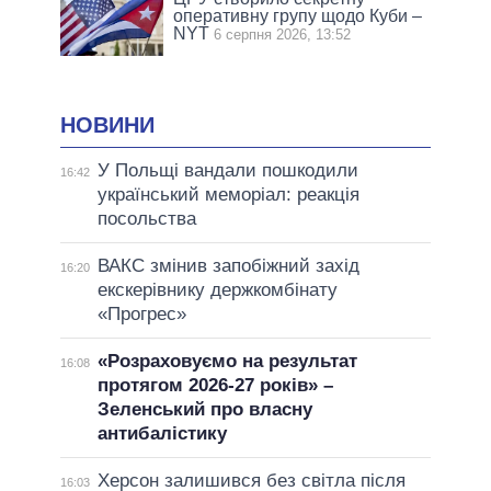
оперативну групу щодо Куби –
NYT
6 серпня 2026, 13:52
НОВИНИ
У Польщі вандали пошкодили
16:42
український меморіал: реакція
посольства
ВАКС змінив запобіжний захід
16:20
екскерівнику держкомбінату
«Прогрес»
«Розраховуємо на результат
16:08
протягом 2026-27 років» –
Зеленський про власну
антибалістику
Херсон залишився без світла після
16:03