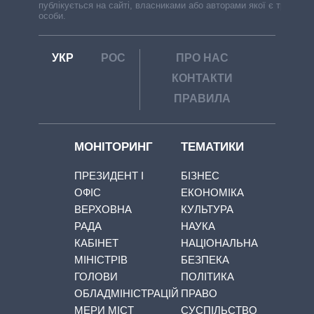
публікується на сайті, власниками або авторами якої є треті
особи.
УКР
РОС
ПРО НАС
КОНТАКТИ
ПРАВИЛА
МОНІТОРИНГ
ТЕМАТИКИ
ПРЕЗИДЕНТ І
БІЗНЕС
ОФІС
ЕКОНОМІКА
ВЕРХОВНА
КУЛЬТУРА
РАДА
НАУКА
КАБІНЕТ
НАЦІОНАЛЬНА
МІНІСТРІВ
БЕЗПЕКА
ГОЛОВИ
ПОЛІТИКА
ОБЛАДМІНІСТРАЦІЙ
ПРАВО
МЕРИ МІСТ
СУСПІЛЬСТВО