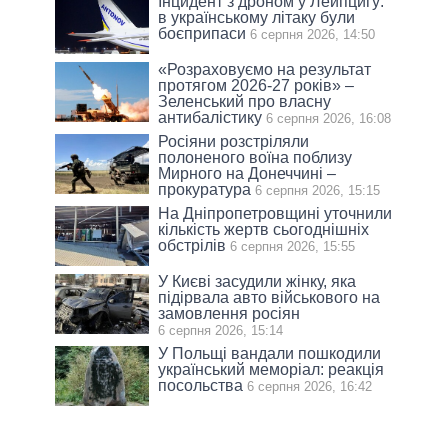
Інцидент з дроном у Лейпцигу:
в українському літаку були
боєприпаси
6 серпня 2026, 14:50
«Розраховуємо на результат
протягом 2026-27 років» –
Зеленський про власну
антибалістику
6 серпня 2026, 16:08
Росіяни розстріляли
полоненого воїна поблизу
Мирного на Донеччині –
прокуратура
6 серпня 2026, 15:15
На Дніпропетровщині уточнили
кількість жертв сьогоднішніх
обстрілів
6 серпня 2026, 15:55
У Києві засудили жінку, яка
підірвала авто військового на
замовлення росіян
6 серпня 2026, 15:14
У Польщі вандали пошкодили
український меморіал: реакція
посольства
6 серпня 2026, 16:42