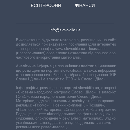
ВСІ ПЕРСОНИ
ФІНАНСИ
info@slovoidilo.ua
Використання будь-яких матеріалів, розміщених на сайті,
дозволяється при вказуванні посилання (для інтернет-видань
— гіперпосилання) на www.slovoidilo.ua. Посилання
(гіперпосилання) обов’язкове незалежно від повного або
часткового використання матеріалів.
Аналітична інформація про обіцянки політиків і чиновників,
що розміщені на порталі slovoidilo.ua, а також інформація про
стан виконання цих обіцянок, зібрана й опрацьована ТОВ «ІА
Слово і Діло» і є власністю ТОВ «ІА Слово і Діло».
Інфографіки, розміщені на порталі slovoidilo.ua, створені ГО
«Система народного контролю Слово і Діло» і є власністю
ГО «Система народного контролю Слово і Діло».
Матеріали, відмічені значками, публікуються на правах
реклами: «Промо», «Новини компаній», «Позиція»,
«Партнерський матеріал», «Спецпроєкт», «За підтримки».
Редакція не несе відповідальності за факти та оціночні
судження, оприлюднені у рекламних матеріалах. Згідно з
українським законодавством відповідальність за зміст
реклами несе рекламодавець.