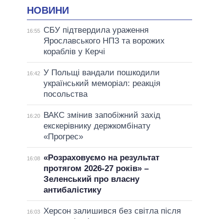
НОВИНИ
СБУ підтвердила ураження
16:55
Ярославського НПЗ та ворожих
кораблів у Керчі
У Польщі вандали пошкодили
16:42
український меморіал: реакція
посольства
ВАКС змінив запобіжний захід
16:20
екскерівнику держкомбінату
«Прогрес»
«Розраховуємо на результат
16:08
протягом 2026-27 років» –
Зеленський про власну
антибалістику
Херсон залишився без світла після
16:03