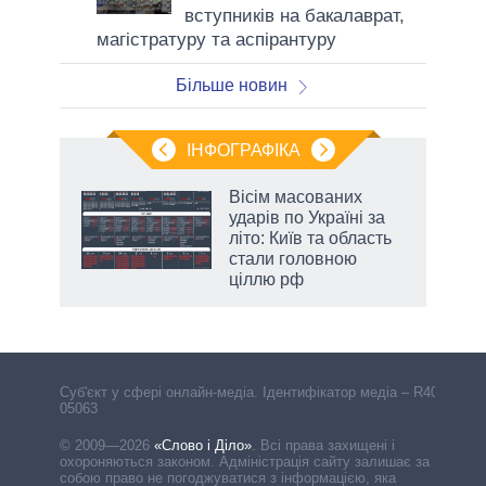
вступників на бакалаврат,
магістратуру та аспірантуру
Більше новин
ІНФОГРАФІКА
Вісім масованих
ть
ударів по Україні за
літо: Київ та область
стали головною
ціллю рф
Cуб'єкт у сфері онлайн-медіа. Ідентифікатор медіа – R40-
05063
© 2009—2026
«Слово і Діло»
.
Всі права захищені і
охороняються законом. Адміністрація сайту залишає за
собою право не погоджуватися з інформацією, яка