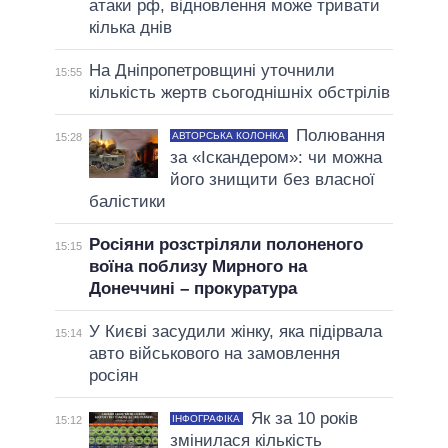
атаки рф, відновлення може тривати
кілька днів
На Дніпропетровщині уточнили
15:55
кількість жертв сьогоднішніх обстрілів
Полювання
АВТОРСЬКА КОЛОНКА
15:28
за «Іскандером»: чи можна
його знищити без власної
балістики
Росіяни розстріляли полоненого
15:15
воїна поблизу Мирного на
Донеччині – прокуратура
У Києві засудили жінку, яка підірвала
15:14
авто військового на замовлення
росіян
Як за 10 років
ІНФОГРАФІКА
15:12
змінилася кількість