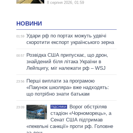
8 серпня 2026, 01:59
НОВИНИ
Удари рф по портах можуть удвічі
01:59
скоротити експорт українського зерна
Розвідка США припускає, що дрон,
00:57
знайдений біля літака України в
Лейпцигу, міг належати рф – WSJ
Перші виплати за програмою
23:56
«Пакунок школяра» вже надходять:
що потрібно знати батькам
Ворог обстріляв
ПІДСУМКИ
23:09
стадіон «Чорноморець», а
Сенат США підтримав
«пекельні санкції» проти рф. Головне
за день