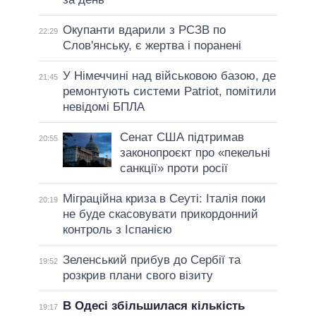
Окупанти вдарили з РСЗВ по
22:29
Слов'янську, є жертва і поранені
У Німеччині над військовою базою, де
21:45
ремонтують системи Patriot, помітили
невідомі БПЛА
Сенат США підтримав
20:55
законопроєкт про «пекельні
санкції» проти росії
Міграційна криза в Сеуті: Італія поки
20:19
не буде скасовувати прикордонний
контроль з Іспанією
Зеленський прибув до Сербії та
19:52
розкрив плани свого візиту
В Одесі збільшилася кількість
19:17