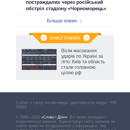
постраждалих через російський
обстріл стадіону «Чорноморець»
Більше новин
ІНФОГРАФІКА
жет
Вісім масованих
ударів по Україні за
ків
літо: Київ та область
стали головною
ціллю рф
Cуб'єкт у сфері онлайн-медіа. Ідентифікатор медіа – R40-
05063
© 2009—2026
«Слово і Діло»
.
Всі права захищені і
охороняються законом. Адміністрація сайту залишає за
собою право не погоджуватися з інформацією, яка