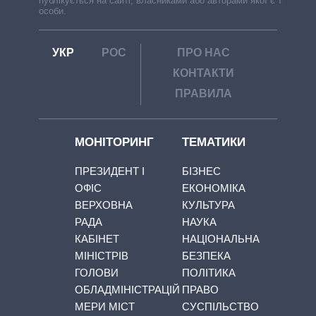
публікується на сайті, власниками або авторами якої є треті
особи.
УКР
РОС
ПРО НАС
КОНТАКТИ
ПРАВИЛА
МОНІТОРИНГ
ТЕМАТИКИ
ПРЕЗИДЕНТ І
БІЗНЕС
ОФІС
ЕКОНОМІКА
ВЕРХОВНА
КУЛЬТУРА
РАДА
НАУКА
КАБІНЕТ
НАЦІОНАЛЬНА
МІНІСТРІВ
БЕЗПЕКА
ГОЛОВИ
ПОЛІТИКА
ОБЛАДМІНІСТРАЦІЙ
ПРАВО
МЕРИ МІСТ
СУСПІЛЬСТВО