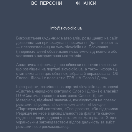
ВСІ ПЕРСОНИ
ФІНАНСИ
info@slovoidilo.ua
Використання будь-яких матеріалів, розміщених на сайті,
дозволяється при вказуванні посилання (для інтернет-видань
— гіперпосилання) на www.slovoidilo.ua. Посилання
(гіперпосилання) обов’язкове незалежно від повного або
часткового використання матеріалів.
Аналітична інформація про обіцянки політиків і чиновників,
що розміщені на порталі slovoidilo.ua, а також інформація про
стан виконання цих обіцянок, зібрана й опрацьована ТОВ «ІА
Слово і Діло» і є власністю ТОВ «ІА Слово і Діло».
Інфографіки, розміщені на порталі slovoidilo.ua, створені ГО
«Система народного контролю Слово і Діло» і є власністю
ГО «Система народного контролю Слово і Діло».
Матеріали, відмічені значками, публікуються на правах
реклами: «Промо», «Новини компаній», «Позиція»,
«Партнерський матеріал», «Спецпроєкт», «За підтримки».
Редакція не несе відповідальності за факти та оціночні
судження, оприлюднені у рекламних матеріалах. Згідно з
українським законодавством відповідальність за зміст
реклами несе рекламодавець.