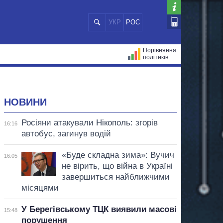
УКР
РОС
Порівняння
політиків
ЦІЙ
МЕРИ МІСТ
ВСІ ПЕРСОНИ
НОВИНИ
Росіяни атакували Нікополь: згорів
16:16
автобус, загинув водій
«Буде складна зима»: Вучич
16:05
не вірить, що війна в Україні
завершиться найближчими
місяцями
У Берегівському ТЦК виявили масові
15:48
порушення