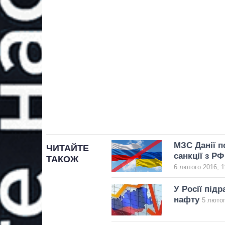
МЗС Данії п
ЧИТАЙТЕ
санкції з РФ
ТАКОЖ
6 лютого 2016, 1
У Росії підр
нафту
5 лютог