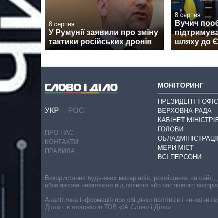
8 серпня
Вучич поо
8 серпня
У Румунії заявили про зміну
підтримува
тактики російських дронів
шляху до 
МОНІТОРИНГ
ПРЕЗИДЕНТ І ОФІС
УКР
РОС
ВЕРХОВНА РАДА
КАБІНЕТ МІНІСТРІ
ГОЛОВИ
ПРО НАС
ОБЛАДМІНІСТРАЦІ
КОНТАКТИ
МЕРИ МІСТ
ПРАВИЛА
ВСІ ПЕРСОНИ
Використання будь-яких матеріалів, розміщених на сайті,
обов’язкове незалежно від повного або часткового викори
Аналітична інформація про обіцянки політиків і чиновників
Діло» і є власністю ТОВ «ІА Слово і Діло».