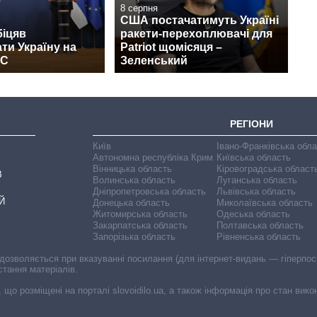
8 серпня
США постачатимуть Україні
біцяв
ракети-перехоплювачі для
ти Україну на
Patriot щомісяця –
ЄС
Зеленський
РЕГІОНИ
Київ
Івано-Франківська обл
Автономна республіка Крим
Київська область
Вінницька область
Кіровоградська област
В
Волинська область
Луганська область
Дніпропетровська область
Львівська область
Й
Донецька область
Миколаївська область
Житомирська область
Одеська область
Закарпатська область
Полтавська область
Запорізька область
Рівненська область
 дозволяється при вказуванні посилання (для інтернет-видань — гіперпоси
стання матеріалів.
, що розміщені на порталі slovoidilo.ua, а також інформація про стан вик