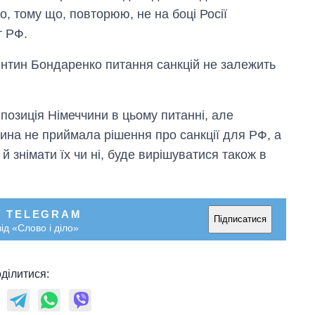
о, тому що, повторюю, не на боці Росії
т РФ.
янтин Бондаренко питання санкцій не залежить
 позиція Німеччини в цьому питанні, але
ина не приймала рішення про санкції для РФ, а
й знімати їх чи ні, буде вирішуватися також в
У TELEGRAM
Підписатися
ід «Слово і діло»
ділитися: