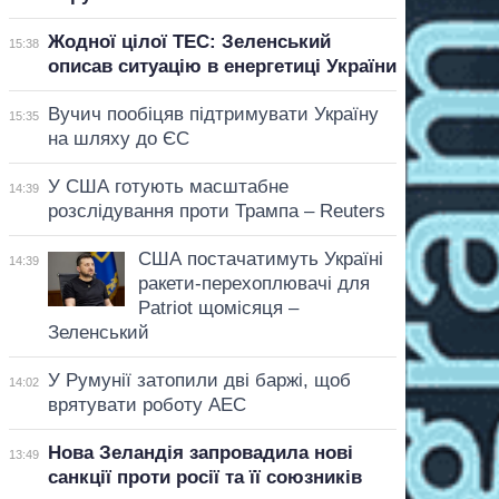
Жодної цілої ТЕС: Зеленський
15:38
описав ситуацію в енергетиці України
Вучич пообіцяв підтримувати Україну
15:35
на шляху до ЄС
У США готують масштабне
14:39
розслідування проти Трампа – Reuters
США постачатимуть Україні
14:39
ракети-перехоплювачі для
Patriot щомісяця –
Зеленський
У Румунії затопили дві баржі, щоб
14:02
врятувати роботу АЕС
Нова Зеландія запровадила нові
13:49
санкції проти росії та її союзників