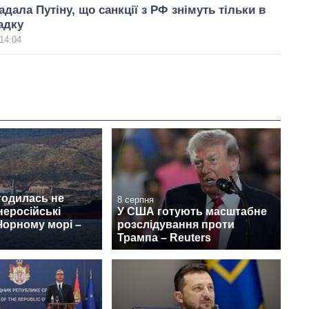
адала Путіну, що санкції з РФ знімуть тільки в
адку
14:04
годилась не
8 серпня
неросійські
У США готують масштабне
Чорному морі –
розслідування проти
Трампа – Reuters