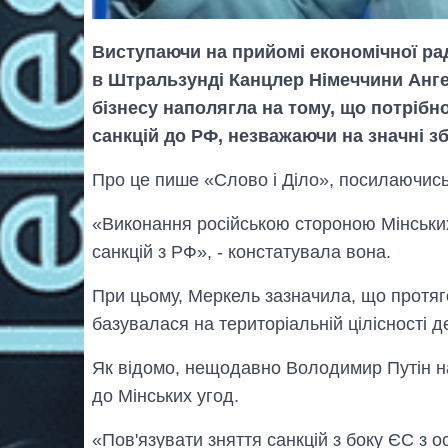
Виступаючи на прийомі економічної ра
в Штральзунді Канцлер Німеччини Анге
бізнесу наполягла на тому, що потрібн
санкцій до РФ, незважаючи на значні зб
Про це пише «Слово і Діло», посилаючис
«Виконання російською стороною Мінськи
санкцій з РФ», - констатувала вона.
При цьому, Меркель зазначила, що протяго
базувалася на територіальній цілісності д
Як відомо, нещодавно Володимир Путін н
до Мінських угод.
«Пов'язувати зняття санкцій з боку ЄС з 