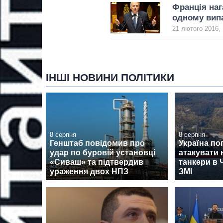
Франція наг
одному вип
21 лютого 2016, 
ІНШІ НОВИНИ ПОЛІТИКИ
8 серпня
8 серпня
Генштаб повідомив про
Україна по
удар по буровій установці
атакувати 
«Сиваш» та підтвердив
танкери в 
ураження двох НПЗ
ЗМІ