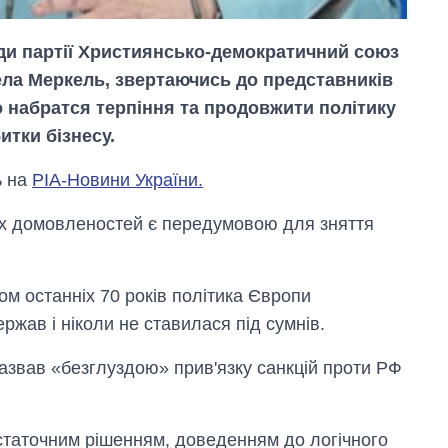
ди партії Християнсько-демократичний союз
ла Меркель, звертаючись до представників
о набратся терпіння та продовжити політику
итки бізнесу.
ь на
РІА-Новини України.
х домовленостей є передумовою для зняття
Вісім масованих
ударів по Україні
за літо: Київ та
м останніх 70 років політика Європи
область стали
ержав і ніколи не ставилася під сумнів.
головною ціллю
рф
азвав «безглуздою» прив'язку санкцій проти РФ
остаточним рішенням, доведенням до логічного