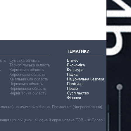
ТЕМАТИКИ
асть
Сумська область
Бізнес
Тернопільська область
Економіка
ь
Харківська область
Культура
Херсонська область
Наука
Хмельницька область
Національна безпека
Черкаська область
Політика
Чернівецька область
Право
Чернігівська область
Суспільство
Фінанси
лання) на www.slovoidilo.ua. Посилання (гіперпосилання)
онання цих обіцянок, зібрана й опрацьована ТОВ «ІА Слово і