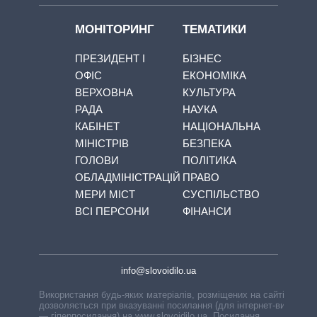
МОНІТОРИНГ
ТЕМАТИКИ
ПРЕЗИДЕНТ І
БІЗНЕС
ОФІС
ЕКОНОМІКА
ВЕРХОВНА
КУЛЬТУРА
РАДА
НАУКА
КАБІНЕТ
НАЦІОНАЛЬНА
МІНІСТРІВ
БЕЗПЕКА
ГОЛОВИ
ПОЛІТИКА
ОБЛАДМІНІСТРАЦІЙ
ПРАВО
МЕРИ МІСТ
СУСПІЛЬСТВО
ВСІ ПЕРСОНИ
ФІНАНСИ
info@slovoidilo.ua
Використання будь-яких матеріалів, розміщених на сайті,
дозволяється при вказуванні посилання (для інтернет-видань
— гіперпосилання) на www.slovoidilo.ua. Посилання