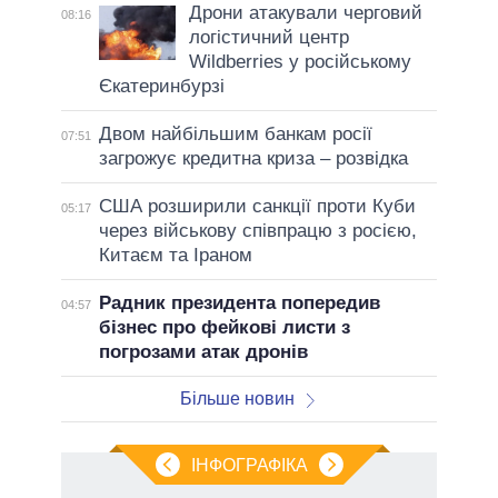
Дрони атакували черговий
08:16
логістичний центр
Wildberries у російському
Єкатеринбурзі
Двом найбільшим банкам росії
07:51
загрожує кредитна криза – розвідка
США розширили санкції проти Куби
05:17
через військову співпрацю з росією,
Китаєм та Іраном
Радник президента попередив
04:57
бізнес про фейкові листи з
погрозами атак дронів
Більше новин
ІНФОГРАФІКА