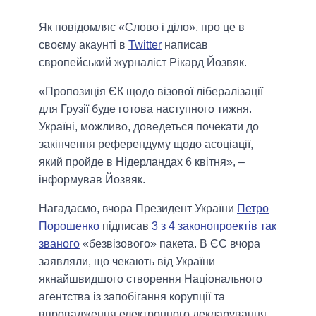
Як повідомляє «Слово і діло», про це в
своєму акаунті в
Twitter
написав
європейський журналіст Рікард Йозвяк.
«Пропозиція ЄК щодо візової лібералізації
для Грузії буде готова наступного тижня.
Україні, можливо, доведеться почекати до
закінчення референдуму щодо асоціації,
який пройде в Нідерландах 6 квітня», –
інформував Йозвяк.
Нагадаємо, вчора Президент України
Петро
Порошенко
підписав
3 з 4 законопроектів так
званого
«безвізового» пакета. В ЄС вчора
заявляли, що чекають від України
якнайшвидшого створення Національного
агентства із запобігання корупції та
впровадження електронного декларування.