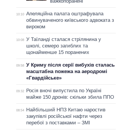
важкопоранені
Апеляційна палата оштрафувала
10:10
обвинуваченого київського адвоката з
вироком
У Таїланді сталася стрілянина у
10:08
школі, семеро загиблих та
щонайменше 15 поранених
У Криму після серії вибухів сталась
09:58
масштабна пожежа на аеродромі
«Гвардійське»
Росія вночі випустила по Україні
09:32
майже 150 дронів: скільки збила ППО
Найбільший НПЗ Китаю наростив
08:54
закупівлі російської нафти через
перебої з поставками – ЗМІ