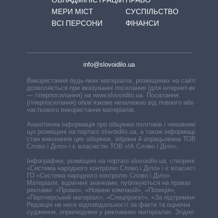
МЕРИ МІСТ
СУСПІЛЬСТВО
ВСІ ПЕРСОНИ
ФІНАНСИ
info@slovoidilo.ua
Використання будь-яких матеріалів, розміщених на сайті,
дозволяється при вказуванні посилання (для інтернет-видань
— гіперпосилання) на www.slovoidilo.ua. Посилання
(гіперпосилання) обов’язкове незалежно від повного або
часткового використання матеріалів.
Аналітична інформація про обіцянки політиків і чиновників,
що розміщені на порталі slovoidilo.ua, а також інформація про
стан виконання цих обіцянок, зібрана й опрацьована ТОВ «ІА
Слово і Діло» і є власністю ТОВ «ІА Слово і Діло».
Інфографіки, розміщені на порталі slovoidilo.ua, створені ГО
«Система народного контролю Слово і Діло» і є власністю
ГО «Система народного контролю Слово і Діло».
Матеріали, відмічені значками, публікуються на правах
реклами: «Промо», «Новини компаній», «Позиція»,
«Партнерський матеріал», «Спецпроєкт», «За підтримки».
Редакція не несе відповідальності за факти та оціночні
судження, оприлюднені у рекламних матеріалах. Згідно з