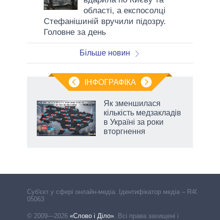
області, а експосолці
Стефанішиній вручили підозру.
Головне за день
Більше новин
ІНФОГРАФІКА
Як зменшилася
раїні
кількість медзакладів
ої
в Україні за роки
вторгнення
Cуб'єкт у сфері онлайн-медіа. Ідентифікатор медіа – R40-
05063
© 2009—2026
«Слово і Діло»
.
Всі права захищені і