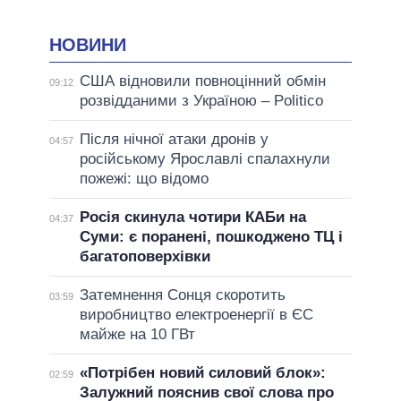
НОВИНИ
США відновили повноцінний обмін
09:12
розвідданими з Україною – Politico
Після нічної атаки дронів у
04:57
російському Ярославлі спалахнули
пожежі: що відомо
Росія скинула чотири КАБи на
04:37
Суми: є поранені, пошкоджено ТЦ і
багатоповерхівки
Затемнення Сонця скоротить
03:59
виробництво електроенергії в ЄС
майже на 10 ГВт
«Потрібен новий силовий блок»:
02:59
Залужний пояснив свої слова про