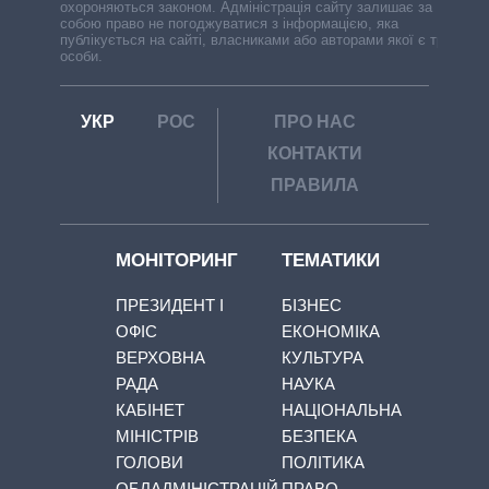
охороняються законом. Адміністрація сайту залишає за
собою право не погоджуватися з інформацією, яка
публікується на сайті, власниками або авторами якої є треті
особи.
УКР
РОС
ПРО НАС
КОНТАКТИ
ПРАВИЛА
МОНІТОРИНГ
ТЕМАТИКИ
ПРЕЗИДЕНТ І
БІЗНЕС
ОФІС
ЕКОНОМІКА
ВЕРХОВНА
КУЛЬТУРА
РАДА
НАУКА
КАБІНЕТ
НАЦІОНАЛЬНА
МІНІСТРІВ
БЕЗПЕКА
ГОЛОВИ
ПОЛІТИКА
ОБЛАДМІНІСТРАЦІЙ
ПРАВО