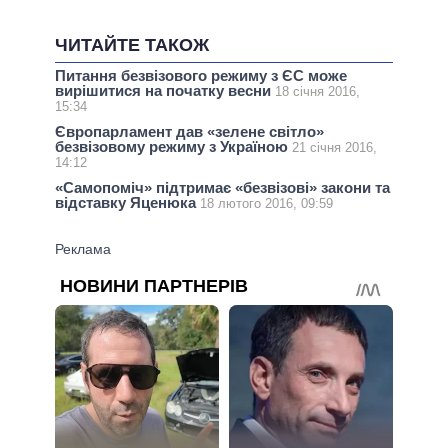
ЧИТАЙТЕ ТАКОЖ
Питання безвізового режиму з ЄС може
вирішитися на початку весни
18 січня 2016,
15:34
Європарламент дав «зелене світло»
безвізовому режиму з Україною
21 січня 2016,
14:12
«Самопоміч» підтримає «безвізові» закони та
відставку Яценюка
18 лютого 2016, 09:59