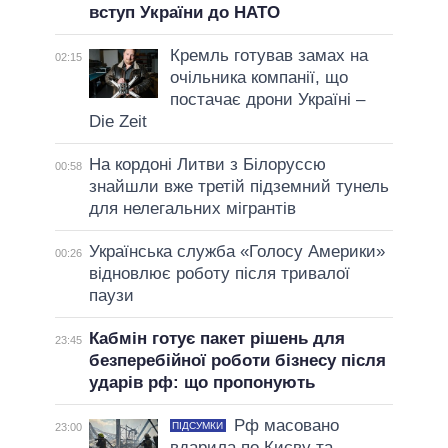
вступ України до НАТО
Кремль готував замах на
02:15
очільника компанії, що
постачає дрони Україні –
Die Zeit
На кордоні Литви з Білоруссю
00:58
знайшли вже третій підземний тунель
для нелегальних мігрантів
Українська служба «Голосу Америки»
00:26
відновлює роботу після тривалої
паузи
Кабмін готує пакет рішень для
23:45
безперебійної роботи бізнесу після
ударів рф: що пропонують
Рф масовано
ПІДСУМКИ
23:00
вдарила по Києву та