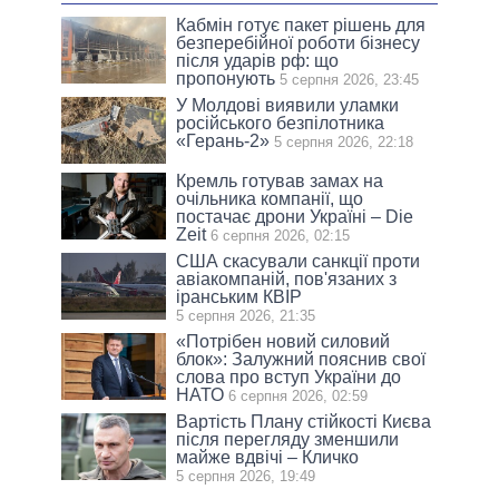
Кабмін готує пакет рішень для
безперебійної роботи бізнесу
після ударів рф: що
пропонують
5 серпня 2026, 23:45
У Молдові виявили уламки
російського безпілотника
«Герань-2»
5 серпня 2026, 22:18
Кремль готував замах на
очільника компанії, що
постачає дрони Україні – Die
Zeit
6 серпня 2026, 02:15
США скасували санкції проти
авіакомпаній, пов'язаних з
іранським КВІР
5 серпня 2026, 21:35
«Потрібен новий силовий
блок»: Залужний пояснив свої
слова про вступ України до
НАТО
6 серпня 2026, 02:59
Вартість Плану стійкості Києва
після перегляду зменшили
майже вдвічі – Кличко
5 серпня 2026, 19:49