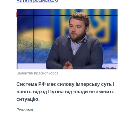
Читати російською
Валентин Краснопьоров
Система РФ має силову імперську суть і
навіть відхід Путіна від влади не змінить
ситуацію.