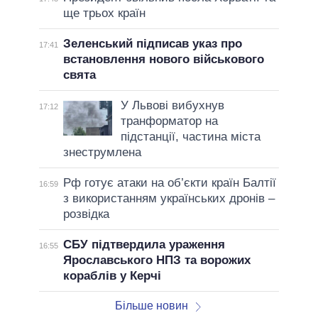
ще трьох країн
Зеленський підписав указ про
17:41
встановлення нового військового
свята
У Львові вибухнув
17:12
транформатор на
підстанції, частина міста
знеструмлена
Рф готує атаки на об’єкти країн Балтії
16:59
з використанням українських дронів –
розвідка
СБУ підтвердила ураження
16:55
Ярославського НПЗ та ворожих
кораблів у Керчі
Більше новин