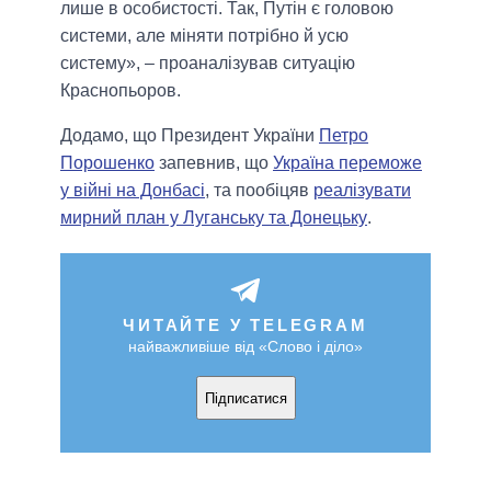
лише в особистості. Так, Путін є головою
системи, але міняти потрібно й усю
систему», – проаналізував ситуацію
Краснопьоров.
Додамо, що Президент України
Петро
Порошенко
запевнив, що
Україна переможе
у війні на Донбасі
, та пообіцяв
реалізувати
мирний план у Луганську та Донецьку
.
ЧИТАЙТЕ У TELEGRAM
найважливіше від «Слово і діло»
Підписатися