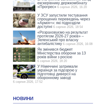
екскерівнику держкомбінату
«Прогрес»
6 серпня 2026, 16:20
У ЗСУ запустили тестування
спрощених переведень через
«Армія+»: які підрозділи
доступні
6 серпня 2026, 18:54
«Розраховуємо на результат
протягом 2026-27 років» –
Зеленський про власну
антибалістику
6 серпня 2026, 16:08
Як змінився бюджет
Міністерства оборони за 13
років війни з росією
6 серпня 2026, 18:20
У Німеччині затримали
українця за підозрою у
підготовці диверсії на
оборонному заводі
6 серпня 2026, 17:52
НОВИНИ