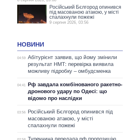
Російський Бєлгород опинився
під масованою атакою, у місті
спалахнули пожежі
9 серпня 2026, 03:56
НОВИНИ
Абітурієнт заявив, що йому змінили
04:59
результат НМТ: перевірка виявила
можливу підробку – омбудсменка
Рф завдала комбінованого ракетно-
04:41
дронового удару по Одесі: що
відомо про наслідки
Російський Бєлгород опинився під
03:56
масованою атакою, у місті
спалахнули пожежі
Туреччина передала рф пропозицію
02:58