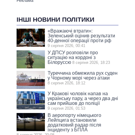
ІНШІ НОВИНИ ПОЛІТИКИ
«Вражаючі втрати»:
Зеленський оцінив результати
40-денної операції проти рф
9 серпня 2026, 00:41
У ДПСУ розповіли про
ситуацію на кордоні з
Білоруссю
8 серпня 2026, 18:23
Туреччина обмежила рух суден
у Чорному морі через атаки
8 серпня 2026, 18:12
У Кракові чоловік напав на
українську пару, а через два дні
сам прийшов до поліції
9 серпня 2026, 01:53
В аеропорту німецького
Лейпцига встановили
додатковий радар після
інциденту з БПЛА
8 серпня 2026, 20:08