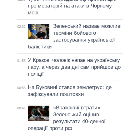
про мораторій на атаки в Чорному
морі
Зеленський назвав можливі
02:31
терміни бойового
застосування української
балістики
У Кракові чоловік напав на українську
01:53
пару, а через два дні сам прийшов до
поліції
На Буковині стався землетрус: де
00:55
зафіксували поштовхи
«Вражаючі втрати»:
00:41
Зеленський оцінив
результати 40-денної
операції проти рф