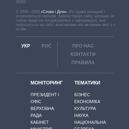
05063
© 2009—2026
«Слово і Діло»
.
Всі права захищені і
охороняються законом. Адміністрація сайту залишає за
собою право не погоджуватися з інформацією, яка
публікується на сайті, власниками або авторами якої є треті
особи.
УКР
РОС
ПРО НАС
КОНТАКТИ
ПРАВИЛА
МОНІТОРИНГ
ТЕМАТИКИ
ПРЕЗИДЕНТ І
БІЗНЕС
ОФІС
ЕКОНОМІКА
ВЕРХОВНА
КУЛЬТУРА
РАДА
НАУКА
КАБІНЕТ
НАЦІОНАЛЬНА