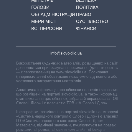
МІНІСТРІВ
БЕЗПЕКА
ГОЛОВИ
ПОЛІТИКА
ОБЛАДМІНІСТРАЦІЙ
ПРАВО
МЕРИ МІСТ
СУСПІЛЬСТВО
ВСІ ПЕРСОНИ
ФІНАНСИ
info@slovoidilo.ua
Використання будь-яких матеріалів, розміщених на сайті,
дозволяється при вказуванні посилання (для інтернет-видань
— гіперпосилання) на www.slovoidilo.ua. Посилання
(гіперпосилання) обов’язкове незалежно від повного або
часткового використання матеріалів.
Аналітична інформація про обіцянки політиків і чиновників,
що розміщені на порталі slovoidilo.ua, а також інформація про
стан виконання цих обіцянок, зібрана й опрацьована ТОВ «ІА
Слово і Діло» і є власністю ТОВ «ІА Слово і Діло».
Інфографіки, розміщені на порталі slovoidilo.ua, створені ГО
«Система народного контролю Слово і Діло» і є власністю
ГО «Система народного контролю Слово і Діло».
Матеріали, відмічені значками, публікуються на правах
реклами: «Промо», «Новини компаній», «Позиція»,