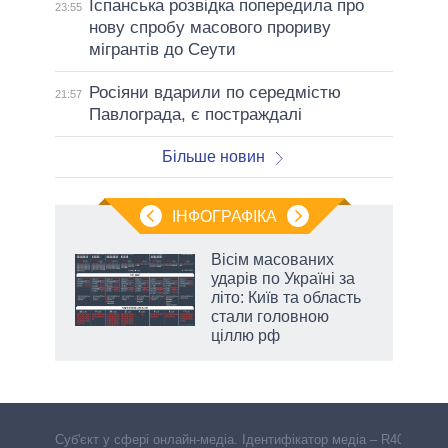
Іспанська розвідка попередила про
23:55
нову спробу масового прориву
мігрантів до Сеути
Росіяни вдарили по середмістю
21:57
Павлограда, є постраждалі
Більше новин
ІНФОГРАФІКА
Вісім масованих
раїні
ударів по Україні за
ої
літо: Київ та область
стали головною
ціллю рф
Cуб'єкт у сфері онлайн-медіа. Ідентифікатор медіа – R40-