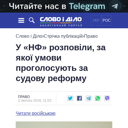
УКР
РОС
НОВИНИ
Слово і Діло
›
Стрічка публікацій
›
Право
У «НФ» розповіли, за
ОБIЦЯНКИ
СТРІЧКА
ПОЛІТИКА
якої умови
ПОДІЇ
ЕКОНОМІКА
ПОЛIТИКИ
проголосують за
СТАТТІ
СУСПІЛЬСТВО
ІНФОГРАФІКА
ДУМКИ
СВІТ
УСІ ПОЛІТИКИ
судову реформу
ОГЛЯДИ
ПРЕЗИДЕНТ І ОФІС
ВІДЕО
ДАЙДЖЕСТИ
ВЕРХОВНА РАДА
ПРАВО
ПІДТРИМАТИ
КАБІНЕТ МІНІСТРІВ
2 лютого 2016, 11:03
ГОЛОВИ ОБЛАДМІНІСТРАЦІЙ
ПОРІВНЯННЯ ПОЛІТИКІВ
Читати російською
МЕРИ МІСТ
ВСІ ПЕРСОНИ