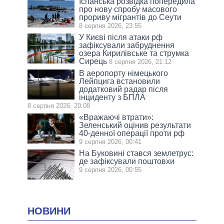
Іспанська розвідка попередила
про нову спробу масового
прориву мігрантів до Сеути
8 серпня 2026, 23:55
У Києві після атаки рф
зафіксували забруднення
озера Кирилівське та струмка
Сирець
8 серпня 2026, 21:12
В аеропорту німецького
Лейпцига встановили
додатковий радар після
інциденту з БПЛА
8 серпня 2026, 20:08
«Вражаючі втрати»:
Зеленський оцінив результати
40-денної операції проти рф
9 серпня 2026, 00:41
На Буковині стався землетрус:
де зафіксували поштовхи
9 серпня 2026, 00:55
НОВИНИ