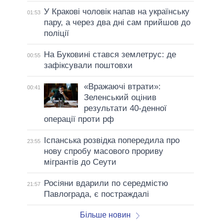
У Кракові чоловік напав на українську
01:53
пару, а через два дні сам прийшов до
поліції
На Буковині стався землетрус: де
00:55
зафіксували поштовхи
«Вражаючі втрати»:
00:41
Зеленський оцінив
результати 40-денної
операції проти рф
Іспанська розвідка попередила про
23:55
нову спробу масового прориву
мігрантів до Сеути
Росіяни вдарили по середмістю
21:57
Павлограда, є постраждалі
Більше новин