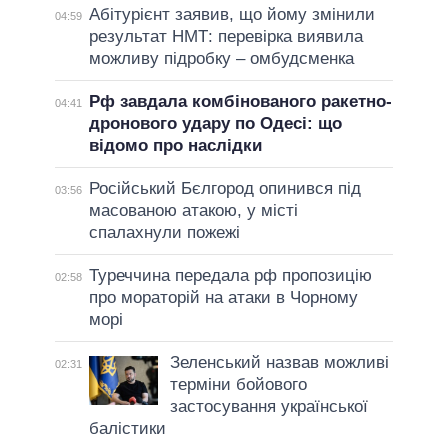
Абітурієнт заявив, що йому змінили
04:59
результат НМТ: перевірка виявила
можливу підробку – омбудсменка
Рф завдала комбінованого ракетно-
04:41
дронового удару по Одесі: що
відомо про наслідки
Російський Бєлгород опинився під
03:56
масованою атакою, у місті
спалахнули пожежі
Туреччина передала рф пропозицію
02:58
про мораторій на атаки в Чорному
морі
Зеленський назвав можливі
02:31
терміни бойового
застосування української
балістики