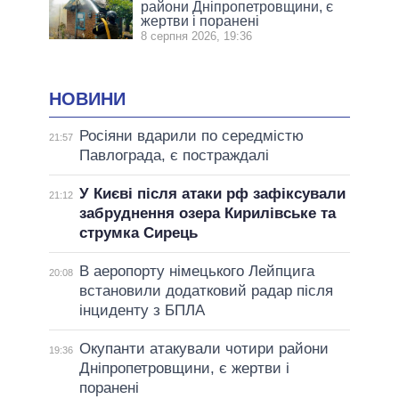
райони Дніпропетровщини, є
жертви і поранені
8 серпня 2026, 19:36
НОВИНИ
Росіяни вдарили по середмістю
21:57
Павлограда, є постраждалі
У Києві після атаки рф зафіксували
21:12
забруднення озера Кирилівське та
струмка Сирець
В аеропорту німецького Лейпцига
20:08
встановили додатковий радар після
інциденту з БПЛА
Окупанти атакували чотири райони
19:36
Дніпропетровщини, є жертви і
поранені