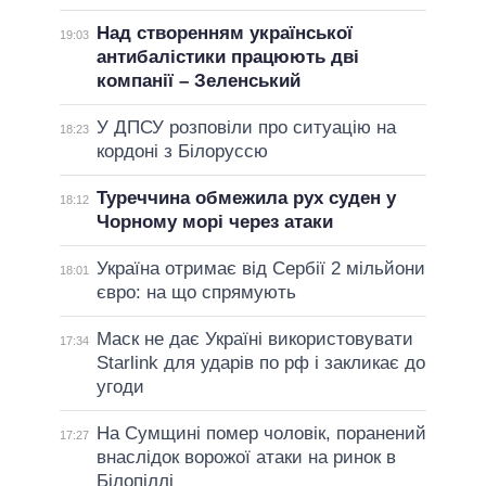
Над створенням української
19:03
антибалістики працюють дві
компанії – Зеленський
У ДПСУ розповіли про ситуацію на
18:23
кордоні з Білоруссю
Туреччина обмежила рух суден у
18:12
Чорному морі через атаки
Україна отримає від Сербії 2 мільйони
18:01
євро: на що спрямують
Маск не дає Україні використовувати
17:34
Starlink для ударів по рф і закликає до
угоди
На Сумщині помер чоловік, поранений
17:27
внаслідок ворожої атаки на ринок в
Білопіллі