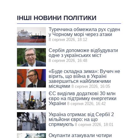
ІНШІ НОВИНИ ПОЛІТИКИ
Туреччина обмежила рух суден
у Чорному морі через атаки
8 серпня 2026, 18:12
Сербія допоможе відбудувати
одне з українських міст
8 серпня 2026, 16:48
«Буде складна зима»: Вучич не
вірить, що війна в Україні
завершиться найближчими
місяцями
8 серпня 2026, 16:05
ЄС виділив додаткові 30 млн
євро на підтримку енергетики
України
8 серпня 2026, 16:42
Україна отримає від Сербії 2
мільйони євро: на що
спрямують
8 серпня 2026, 18:01
Окупанти атакували чотири