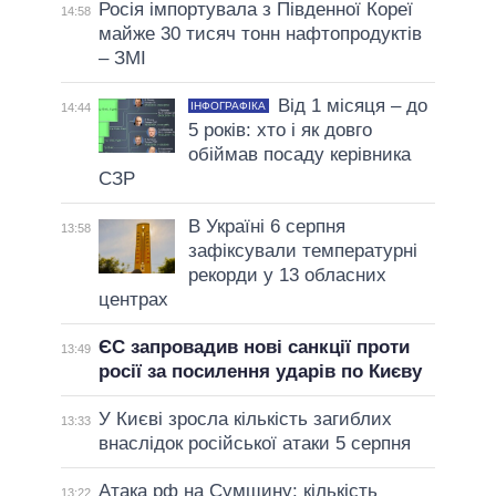
Росія імпортувала з Південної Кореї
14:58
майже 30 тисяч тонн нафтопродуктів
– ЗМІ
Від 1 місяця – до
ІНФОГРАФІКА
14:44
5 років: хто і як довго
обіймав посаду керівника
СЗР
В Україні 6 серпня
13:58
зафіксували температурні
рекорди у 13 обласних
центрах
ЄС запровадив нові санкції проти
13:49
росії за посилення ударів по Києву
У Києві зросла кількість загиблих
13:33
внаслідок російської атаки 5 серпня
Атака рф на Сумщину: кількість
13:22