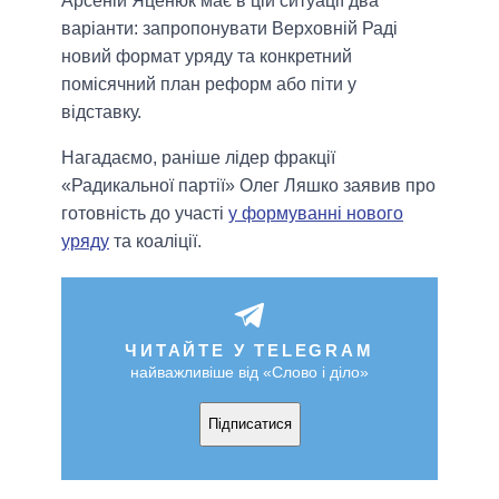
Арсеній Яценюк має в цій ситуації два
варіанти: запропонувати Верховній Раді
новий формат уряду та конкретний
помісячний план реформ або піти у
відставку.
Нагадаємо, раніше лідер фракції
«Радикальної партії» Олег Ляшко заявив про
готовність до участі
у формуванні нового
уряду
та коаліції.
ЧИТАЙТЕ У TELEGRAM
найважливіше від «Слово і діло»
Підписатися