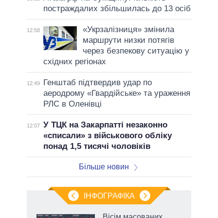
постраждалих збільшилась до 13 осіб
«Укрзалізниця» змінила
12:58
маршрути низки потягів
через безпекову ситуацію у
східних регіонах
Генштаб підтвердив удар по
12:49
аеродрому «Гвардійське» та ураження
РЛС в Оленівці
У ТЦК на Закарпатті незаконно
12:07
«списали» з військового обліку
понад 1,5 тисячі чоловіків
Більше новин
ІНФОГРАФІКА
жет
Вісім масованих