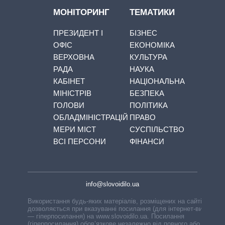
МОНІТОРИНГ
ТЕМАТИКИ
ПРЕЗИДЕНТ І
БІЗНЕС
ОФІС
ЕКОНОМІКА
ВЕРХОВНА
КУЛЬТУРА
РАДА
НАУКА
КАБІНЕТ
НАЦІОНАЛЬНА
МІНІСТРІВ
БЕЗПЕКА
ГОЛОВИ
ПОЛІТИКА
ОБЛАДМІНІСТРАЦІЙ
ПРАВО
МЕРИ МІСТ
СУСПІЛЬСТВО
ВСІ ПЕРСОНИ
ФІНАНСИ
info@slovoidilo.ua
Використання будь-яких матеріалів, розміщених на сайті,
дозволяється при вказуванні посилання (для інтернет-видань
— гіперпосилання) на www.slovoidilo.ua. Посилання
(гіперпосилання) обов’язкове незалежно від повного або