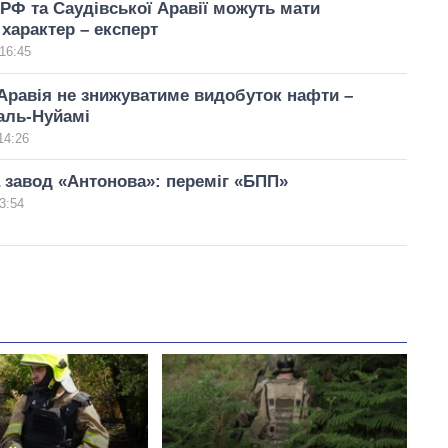
РФ та Саудівської Аравії можуть мати
характер – експерт
16:45
Аравія не знижуватиме видобуток нафти –
 аль-Нуйамі
14:26
 завод «Антонова»: переміг «БПП»
3:54