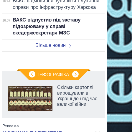
ВАКС відмовився зупинити слухання
16:44
справи про інфраструктуру Харкова
ВАКС відпустив під заставу
16:37
підозрювану у справі
ексдержсекретаря МЗС
Більше новин
ІНФОГРАФІКА
Скільки картоплі
вирощували в
Україні до і під час
великої війни