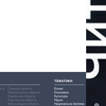
ТЕМАТИКИ
асть
Сумська область
Бізнес
Тернопільська область
Економіка
ь
Харківська область
Культура
Херсонська область
Наука
Хмельницька область
Національна безпека