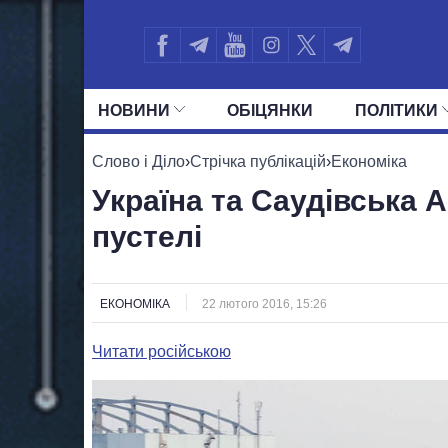
НОВИНИ
ОБIЦЯНКИ
ПОЛIТИКИ
УСІ ПОЛІТИКИ
ПРЕЗИДЕНТ І ОФ
Слово і Діло
›
Стрічка публікацій
›
Економіка
Україна та Саудівська 
пустелі
ЕКОНОМІКА
22 лютого 2016, 15:26
Читати російською