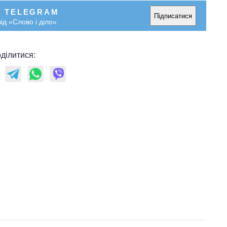
У TELEGRAM
Підписатися
ід «Слово і діло»
ділитися: