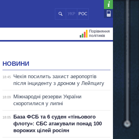
УКР
РОС
Порівняння
політиків
ЦІЙ
МЕРИ МІСТ
ВСІ ПЕРСОНИ
НОВИНИ
Чехія посилить захист аеропортів
18:45
після інциденту з дроном у Лейпцигу
Міжнародні резерви України
18:09
скоротилися у липні
База ФСБ та 6 суден «тіньового
18:05
флоту»: СБС атакували понад 100
ворожих цілей росіян