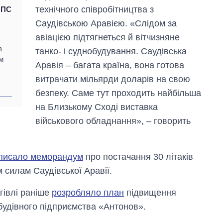
технічного співробітництва з
ВПС
Саудівською Аравією. «Слідом за
авіацією підтягнеться й вітчизняне
в
танко- і суднобудування. Саудівська
м
Аравія – багата країна, вона готова
витрачати мільярди доларів на свою
безпеку. Саме тут проходить найбільша
на Близькому Сході виставка
військового обладнання», – говорить
дписало меморандум
про постачання 30 літаків
 силам Саудівської Аравії.
гівлі раніше
розробляло план
підвищення
будівного підприємства «Антонов».