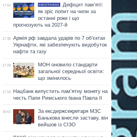
Дефіцит пам’яті:
ІНФОГРАФІКА
17:52
як зріс попит на чипи за
останні роки і що
прогнозують на 2027-й
Армія рф завдала ударів по 7 об'єктах
17:38
Укрнафти, які забезпечують видобуток
нафти та газу
МОН оновило стандарти
17:29
загальної середньої освіти:
що змінилось
Нацбанк випустить пам’ятну монету на
17:10
честь Папи Римського Івана Павла II
За ексдержсекретаря МЗС
16:51
Банькова внесли заставу, він
вийшов із СІЗО