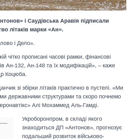
нтонов» і Саудівська Аравія підписали
во літаків марки «Ан».
лово і Дело».
кій чітко прописані часові рамки, фінансові
в Ан-132, Ан-148 та їх модифікацій», – каже
др Коцюба.
чик зі збірки літаків практично в пустелі. «Ми
Вісім масованих
зними державними структурами та скоро почнемо
ударів по Україні
за літо: Київ та
Аеронавтікс» Алі Мохаммед Аль-Гамді.
область стали
головною ціллю
Укроборонпром, в складі якого
рф
знаходиться ДП «Антонов», прогнозує
подальший розвиток військово-