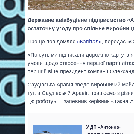
Державне авіабудівне підприємство «А
остаточну угоду про спільне виробницт
Про це повідомляє
«Капітал»
, передає «С
«По суті, ми підписали дорожню карту, в я
умови щодо створення першої партії літакі
перший віце-президент компанії Олексан
Саудівська Аравія зведе виробничий майдан
тут, в Саудівській Аравії, працюємо з рі
цю роботу», – запевнив керівник «Такна-
У ДП «Антонов»
домовилися про