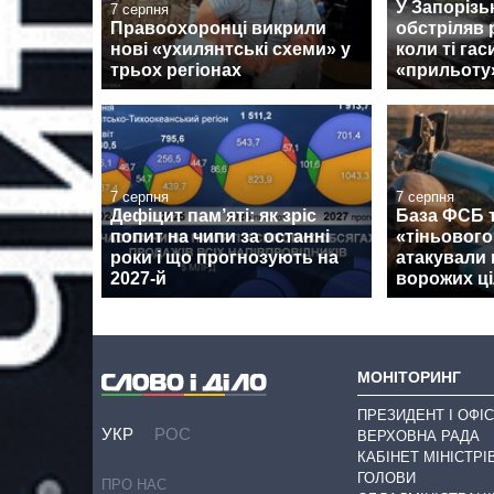
У Запорізь
7 серпня
Правоохоронці викрили
обстріляв 
нові «ухилянтські схеми» у
коли ті га
трьох регіонах
«прильоту
7 серпня
7 серпня
Дефіцит пам’яті: як зріс
База ФСБ т
попит на чипи за останні
«тіньовог
роки і що прогнозують на
атакували 
2027-й
ворожих ці
МОНІТОРИНГ
ПРЕЗИДЕНТ І ОФІС
УКР
РОС
ВЕРХОВНА РАДА
КАБІНЕТ МІНІСТРІ
ГОЛОВИ
ПРО НАС