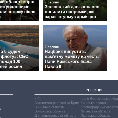
кій області ворог
7 серпня
рятувальників,
Зеленський дав завдання
сили пожежу після
посилити напрямки, які
»
зараз штурмує армія рф
7 серпня
а 6 суден
Нацбанк випустить
о флоту»: СБС
пам’ятну монету на честь
понад 100
Папи Римського Івана
лей росіян
Павла II
РЕГІОНИ
Київ
Івано-Франківська обл
Автономна республіка Крим
Київська область
Вінницька область
Кіровоградська област
В
Волинська область
Луганська область
Дніпропетровська область
Львівська область