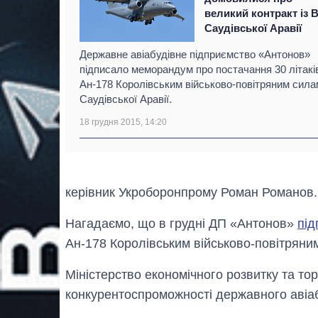
великий контракт із 
Саудівської Аравії
Державне авіабудівне підприємство «Антонов»
підписало меморандум про постачання 30 літакі
Ан-178 Королівським військово-повітряним сила
Саудівської Аравії.
18 грудня 2015, 14:20
керівник Укроборонпрому Роман Романов.
Нагадаємо, що в грудні ДП «Антонов»
пі
Ан-178 Королівським військово-повітряним
Міністерство економічного розвитку та тор
конкурентоспроможності державного авіа