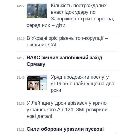
Кількість постраждалих
14:27
внаслідок удару по
Запоріжжю стрімко зросла,
серед них – діти
В Україні зріс рівень топ-корупції –
14:19
очільник САП
ВАКС змінив запобіжний захід
14:17
Єрмаку
Уряд продовжив послугу
13:46
«Шлюб онлайн» ще на два
роки
У Лейпцигу дрон врізався у крило
13:38
українського Ан-124: ЗМІ розкрили
нові деталі
Сили оборони уразили пускові
13:11