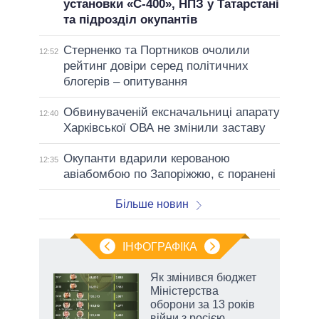
установки «С-400», НПЗ у Татарстані
та підрозділ окупантів
Стерненко та Портников очолили
12:52
рейтинг довіри серед політичних
блогерів – опитування
Обвинуваченій ексначальниці апарату
12:40
Харківської ОВА не змінили заставу
Окупанти вдарили керованою
12:35
авіабомбою по Запоріжжю, є поранені
Більше новин
ІНФОГРАФІКА
 5
Як змінився бюджет
вго
Міністерства
оборони за 13 років
війни з росією