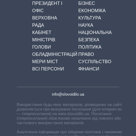
ПРЕЗИДЕНТ І
БІЗНЕС
ОФІС
ЕКОНОМІКА
ВЕРХОВНА
КУЛЬТУРА
РАДА
НАУКА
КАБІНЕТ
НАЦІОНАЛЬНА
МІНІСТРІВ
БЕЗПЕКА
ГОЛОВИ
ПОЛІТИКА
ОБЛАДМІНІСТРАЦІЙ
ПРАВО
МЕРИ МІСТ
СУСПІЛЬСТВО
ВСІ ПЕРСОНИ
ФІНАНСИ
info@slovoidilo.ua
Використання будь-яких матеріалів, розміщених на сайті,
дозволяється при вказуванні посилання (для інтернет-видань
— гіперпосилання) на www.slovoidilo.ua. Посилання
(гіперпосилання) обов’язкове незалежно від повного або
часткового використання матеріалів.
Аналітична інформація про обіцянки політиків і чиновників,