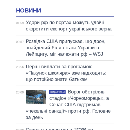
НОВИНИ
Удари рф по портах можуть удвічі
01:59
скоротити експорт українського зерна
Розвідка США припускає, що дрон,
00:57
знайдений біля літака України в
Лейпцигу, міг належати рф – WSJ
Перші виплати за програмою
23:56
«Пакунок школяра» вже надходять:
що потрібно знати батькам
Ворог обстріляв
ПІДСУМКИ
23:09
стадіон «Чорноморець», а
Сенат США підтримав
«пекельні санкції» проти рф. Головне
за день
Окупанти вдарили з РСЗВ по