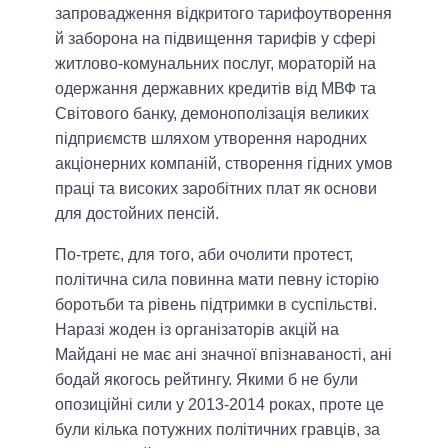
запровадження відкритого тарифоутворення
й заборона на підвищення тарифів у сфері
житлово-комунальних послуг, мораторій на
одержання державних кредитів від МВФ та
Світового банку, демонополізація великих
підприємств шляхом утворення народних
акціонерних компаній, створення гідних умов
праці та високих заробітних плат як основи
для достойних пенсій.
По-третє, для того, аби очолити протест,
політична сила повинна мати певну історію
боротьби та рівень підтримки в суспільстві.
Наразі жоден із організаторів акцій на
Майдані не має ані значної впізнаваності, ані
бодай якогось рейтингу. Якими б не були
опозиційні сили у 2013-2014 роках, проте це
були кілька потужних політичних гравців, за