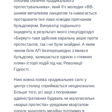
побачив обличчя «радикального
протестувальника», який б’є молодих «ВВ-
шників металевим ланцюгом та намагається
протаранити їхні лави нізвідки пригнаним
бульдозером. Винуватці тодішнього
інциденту, в результаті якого спецпідрозділ
«Беркут» таки здійснив каральну акцію проти
протестантів, так і не були знайдені. А яким
чином біля АП безперешкодно з’явився
бульдозер, залишається однією з «темних
плям» історії подій під час Революції
Гідності.
Нині кожна поява «радикальних сил» у
центрі столиці сприймається неоднозначно.
Більше того, усі акції з погромами
адміністративних будівель чи малочисельні
«марші протестів» урядовим кварталом
одразу знаходять медійну підтримку в