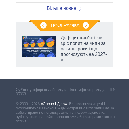
Більше новин
ІНФОГРАФІКА
 5
Дефіцит пам’яті: як
вго
зріс попит на чипи за
останні роки і що
прогнозують на 2027-
й
Cуб'єкт у сфері онлайн-медіа. Ідентифікатор медіа – R40-
05063
© 2009—2026
«Слово і Діло»
.
Всі права захищені і
охороняються законом. Адміністрація сайту залишає за
собою право не погоджуватися з інформацією, яка
публікується на сайті, власниками або авторами якої є треті
особи.