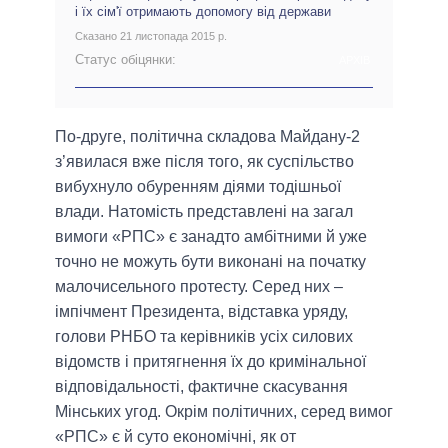
і їх сім'ї отримають допомогу від держави
Сказано 21 листопада 2015 р.
Статус обіцянки:
АРХІВ
По-друге, політична складова Майдану-2
з’явилася вже після того, як суспільство
вибухнуло обуренням діями тодішньої
влади. Натомість представлені на загал
вимоги «РПС» є занадто амбітними й уже
точно не можуть бути виконані на початку
малочисельного протесту. Серед них –
імпічмент Президента, відставка уряду,
голови РНБО та керівників усіх силових
відомств і притягнення їх до кримінальної
відповідальності, фактичне скасування
Мінських угод. Окрім політичних, серед вимог
«РПС» є й суто економічні, як от