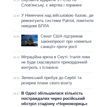
22:29
Слов'янську, є жертва і поранені
У Німеччині над військовою базою, де
21:45
ремонтують системи Patriot, помітили
невідомі БПЛА
Сенат США підтримав
20:55
законопроєкт про «пекельні
санкції» проти росії
Міграційна криза в Сеуті: Італія поки
20:19
не буде скасовувати прикордонний
контроль з Іспанією
Зеленський прибув до Сербії та
19:52
розкрив плани свого візиту
В Одесі збільшилася кількість
19:17
постраждалих через російський
обстріл стадіону «Чорноморець»