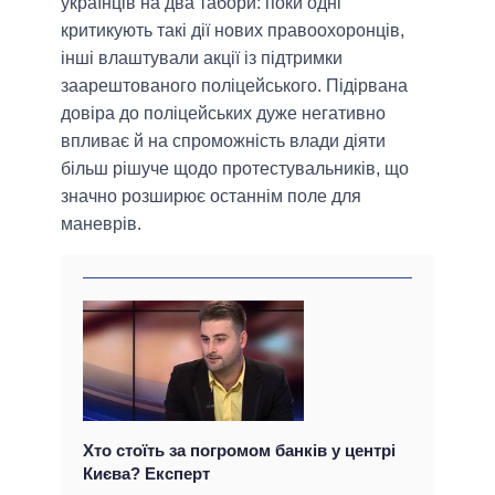
українців на два табори: поки одні
критикують такі дії нових правоохоронців,
інші влаштували акції із підтримки
заарештованого поліцейського. Підірвана
довіра до поліцейських дуже негативно
впливає й на спроможність влади діяти
більш рішуче щодо протестувальників, що
значно розширює останнім поле для
маневрів.
Хто стоїть за погромом банків у центрі
Києва? Експерт