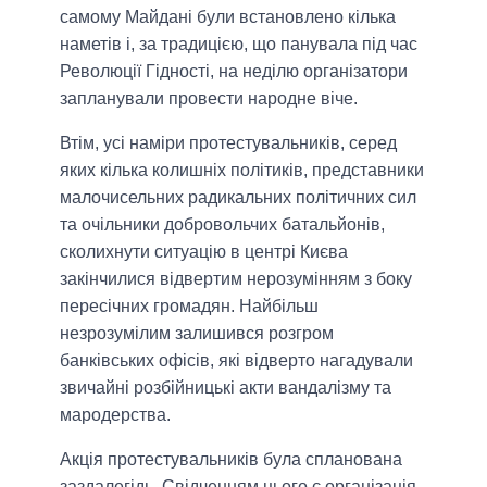
самому Майдані були встановлено кілька
наметів і, за традицією, що панувала під час
Революції Гідності, на неділю організатори
запланували провести народне віче.
Втім, усі наміри протестувальників, серед
яких кілька колишніх політиків, представники
малочисельних радикальних політичних сил
та очільники добровольчих батальйонів,
сколихнути ситуацію в центрі Києва
закінчилися відвертим нерозумінням з боку
пересічних громадян. Найбільш
незрозумілим залишився розгром
банківських офісів, які відверто нагадували
звичайні розбійницькі акти вандалізму та
мародерства.
Акція протестувальників була спланована
заздалегідь. Свідченням цього є організація