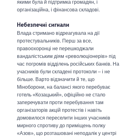
якими була й підтримка громадян, і
організаційна, і фінансова складові.
Небезпечні сигнали
Влада стримано відреагувала на дії
протестувальників. Перш за все,
правоохоронці не перешкоджали
вандалістським діям «революціонерів» під
час погромів відділень російських банків. На
учасників були складені протоколи – і не
більше. Варто відзначити й те, що
Міноборони, на балансі якого перебуває
готель «Козацький», офіційно не стало
заперечувати проти перебування там
організаторів акцій протестів і навіть
домовилося переселити інших учасників
мирного спротиву до приміщень полку
«Азов», що розташовані неподалік у центрі