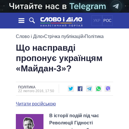
УКР
РОС
НОВИНИ
Слово і Діло
›
Стрічка публікацій
›
Політика
Що насправді
ОБIЦЯНКИ
СТРІЧКА
ПОЛІТИКА
пропонує українцям
ПОДІЇ
ЕКОНОМІКА
ПОЛIТИКИ
«Майдан-3»?
СТАТТІ
СУСПІЛЬСТВО
ІНФОГРАФІКА
ДУМКИ
СВІТ
УСІ ПОЛІТИКИ
ОГЛЯДИ
ПРЕЗИДЕНТ І ОФІС
ВІДЕО
ПОЛІТИКА
ДАЙДЖЕСТИ
22 лютого 2016, 17:50
ВЕРХОВНА РАДА
ПІДТРИМАТИ
КАБІНЕТ МІНІСТРІВ
Читати російською
ГОЛОВИ ОБЛАДМІНІСТРАЦІЙ
ПОРІВНЯННЯ ПОЛІТИКІВ
В історії подій під час
МЕРИ МІСТ
Революції Гідності
ВСІ ПЕРСОНИ