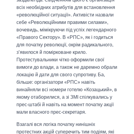
всіх необхідних атрибутів для встановлення
«революційної ситуації». Активісти назвали
себе «Революційними правими силами»,
вочевидь, мімікруючи під успіх легендарного
«Правого Сектору». В «РПС», як і годиться
для початку революції, окрім радикального,
з’явилося й помірковане крило.
Протестувальники чітко оформили свої
вимоги до влади, а також не даремно обрали
локацію й дати для свого супротиву. Ба,
більше: організатори «РПС» навіть
винайняли всі номери готелю «Козацький», в
якому отаборилися, а зі ЗМІ спілкувались у
прес-штабі й навіть на момент початку акції
мали власного прес-секретаря.
Взагалі вся логіка початку нинішніх
протестних акцій суперечить тим подіям, які