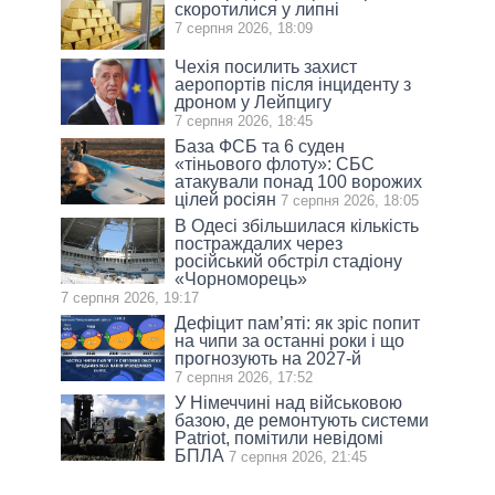
скоротилися у липні
7 серпня 2026, 18:09
Чехія посилить захист
аеропортів після інциденту з
дроном у Лейпцигу
7 серпня 2026, 18:45
База ФСБ та 6 суден
«тіньового флоту»: СБС
атакували понад 100 ворожих
цілей росіян
7 серпня 2026, 18:05
В Одесі збільшилася кількість
постраждалих через
російський обстріл стадіону
«Чорноморець»
7 серпня 2026, 19:17
Дефіцит пам’яті: як зріс попит
на чипи за останні роки і що
прогнозують на 2027-й
7 серпня 2026, 17:52
У Німеччині над військовою
базою, де ремонтують системи
Patriot, помітили невідомі
БПЛА
7 серпня 2026, 21:45