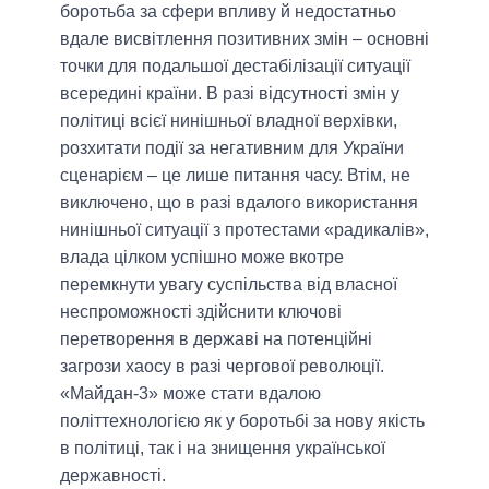
боротьба за сфери впливу й недостатньо
вдале висвітлення позитивних змін – основні
точки для подальшої дестабілізації ситуації
всередині країни. В разі відсутності змін у
політиці всієї нинішньої владної верхівки,
розхитати події за негативним для України
сценарієм – це лише питання часу. Втім, не
виключено, що в разі вдалого використання
нинішньої ситуації з протестами «радикалів»,
влада цілком успішно може вкотре
перемкнути увагу суспільства від власної
неспроможності здійснити ключові
перетворення в державі на потенційні
загрози хаосу в разі чергової революції.
«Майдан-3» може стати вдалою
політтехнологією як у боротьбі за нову якість
в політиці, так і на знищення української
державності.