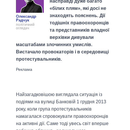
насправді дуже багато
«білих плям», які досі не
знаходять пояснень. Дії
Олександр
Радчук
тодішніх правоохоронців
політичний
оглядач
та представників владної
верхівки дивували
масштабами злочинних умислів.
Вистачало провокаторів і в середовищі
протестувальників.
Найзагадковішою виглядала ситуація із
подіями на вулиці Банковій 1 грудня 2013
року, коли група протестувальників
намагалася спровокувати правоохоронців
на активні дії. Саме тоді увесь світ вперше