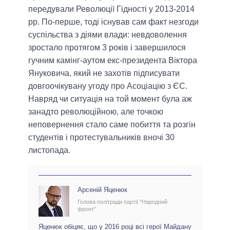
передували Революції Гідності у 2013-2014
рр. По-перше, тоді існував сам факт незгоди
суспільства з діями влади: невдоволення
зростало протягом 3 років і завершилося
гучним камінг-аутом екс-президента Віктора
Януковича, який не захотів підписувати
довгоочікувану угоду про Асоціацію з ЄС.
Навряд чи ситуація на той момент була аж
занадто революційною, але точкою
неповернення стало саме побиття та розгін
студентів і протестувальників вночі 30
листопада.
Арсеній Яценюк
Голова політради партії "Народний
фронт"
Яценюк обіцяє, що у 2016 році всі герої Майдану