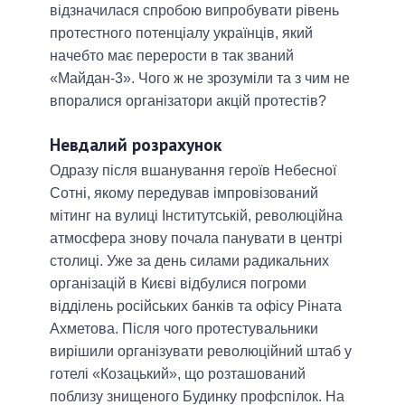
відзначилася спробою випробувати рівень
протестного потенціалу українців, який
начебто має перерости в так званий
«Майдан-3». Чого ж не зрозуміли та з чим не
впоралися організатори акцій протестів?
Невдалий розрахунок
Одразу після вшанування героїв Небесної
Сотні, якому передував імпровізований
мітинг на вулиці Інститутській, революційна
атмосфера знову почала панувати в центрі
столиці. Уже за день силами радикальних
організацій в Києві відбулися погроми
відділень російських банків та офісу Ріната
Ахметова. Після чого протестувальники
вирішили організувати революційний штаб у
готелі «Козацький», що розташований
поблизу знищеного Будинку профспілок. На