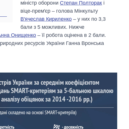
міністр оборони
Степан Полторак
і
віце-прем'єр – голова Мінкульту
В'ячеслав Кириленко
– у них по 3,3
бали з 5 можливих. Нижче
Анна Онищенко
– її робота оцінена в 2 бали.
 природних ресурсів України Ганна Вронська
Скільки картоплі
вирощували в
Україні до і під час
великої війни