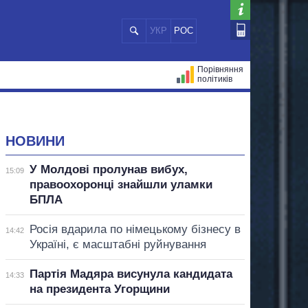
УКР
РОС
Порівняння
політиків
ЦІЙ
МЕРИ МІСТ
ВСІ ПЕРСОНИ
НОВИНИ
У Молдові пролунав вибух,
15:09
правоохоронці знайшли уламки
БПЛА
Росія вдарила по німецькому бізнесу в
14:42
Україні, є масштабні руйнування
Партія Мадяра висунула кандидата
14:33
на президента Угорщини