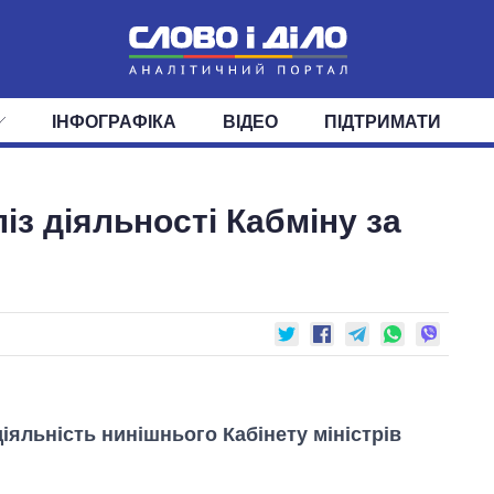
ІНФОГРАФІКА
ВІДЕО
ПІДТРИМАТИ
ІС
СТРІЧКА
ВЕРХОВНА РАДА
ПОДІЇ
СТАТТІ
КАБІНЕТ МІНІСТРІВ
ДУМКИ
ОГЛЯДИ
ГОЛОВИ ОБЛАДМІНІСТРА
ДАЙДЖЕСТИ
із діяльності Кабміну за
ПОЛІТИКА
ДЕПУТАТИ
ЕКОНОМІКА
КОМІТЕТИ
СУСПІЛЬСТВО
ФРАКЦІЇ
ОКРУГИ
СВІТ
іяльність нинішнього Кабінету міністрів