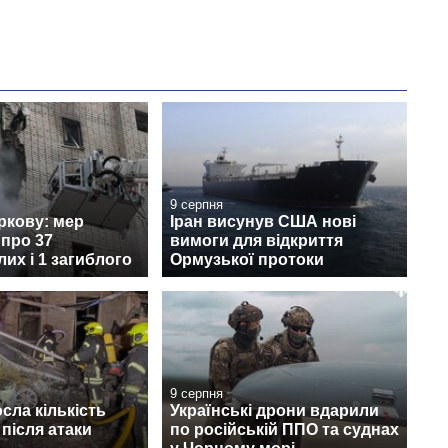
9 серпня
ркову: мер
Іран висунув США нові
про 37
вимоги для відкриття
их і 1 загиблого
Ормузької протоки
9 серпня
осла кількість
Українські дрони вдарили
після атаки
по російській ППО та суднах