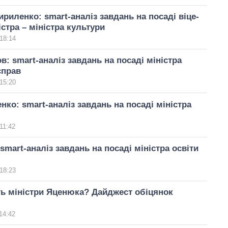
ириленко: smart-аналіз завдань на посаді віце-
істра – міністра культури
18:14
в: smart-аналіз завдань на посаді міністра
справ
15:20
нко: smart-аналіз завдань на посаді міністра
11:42
 smart-аналіз завдань на посаді міністра освіти
18:23
ь міністри Яценюка? Дайджест обіцянок
14:42