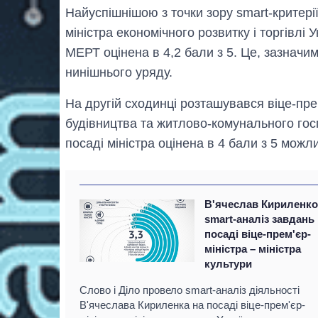
Найуспішнішою з точки зору smart-критері
міністра економічного розвитку і торгівлі 
МЕРТ оцінена в 4,2 бали з 5. Це, зазначи
нинішнього уряду.
На другій сходинці розташувався віце-прем
будівництва та житлово-комунального го
посаді міністра оцінена в 4 бали з 5 можл
В'ячеслав Кириленко
smart-аналіз завдань
посаді віце-прем'єр-
міністра – міністра
культури
Слово і Діло провело smart-аналіз діяльності
В'ячеслава Кириленка на посаді віце-прем'єр-