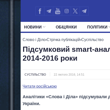
НОВИНИ
ОБIЦЯНКИ
ПОЛIТИКИ
УСІ ПОЛІТИКИ
ПРЕЗИДЕНТ І ОФ
Слово і Діло
›
Стрічка публікацій
›
Суспільство
Підсумковий smart-анал
2014-2016 роки
СУСПІЛЬСТВО
22 лютого 2016, 14:51
Читати російською
Аналітики «Слова і Діла» підсумували д
України.