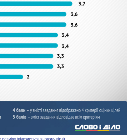
озміру (відкриється в новому вікні)