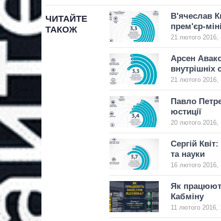
В'ячеслав К
ЧИТАЙТЕ
прем'єр-мін
ТАКОЖ
21 лютого 2016, 
Арсен Авако
внутрішніх 
21 лютого 2016, 
Павло Петре
юстиції
20 лютого 2016, 
Сергій Квіт:
та науки
16 лютого 2016, 
Як працюют
Кабміну
11 лютого 2016, 