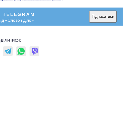
У TELEGRAM
Підписатися
ід «Слово і діло»
ділитися: