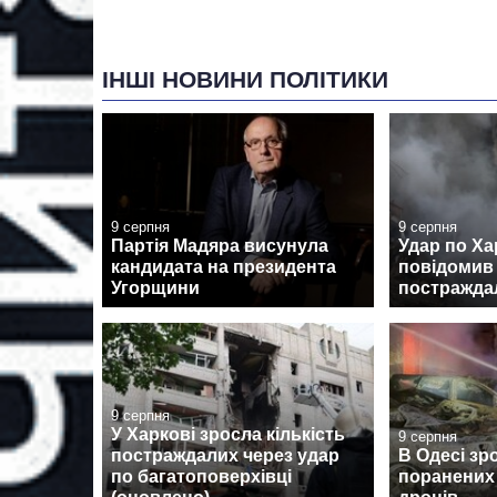
ІНШІ НОВИНИ ПОЛІТИКИ
9 серпня
9 серпня
Партія Мадяра висунула
Удар по Ха
кандидата на президента
повідомив 
Угорщини
постраждал
9 серпня
У Харкові зросла кількість
9 серпня
постраждалих через удар
В Одесі зр
по багатоповерхівці
поранених 