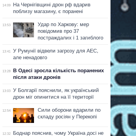
На Чернігівщині дрон рф вдарив
14:09
поблизу магазину, є поранені
Удар по Харкову: мер
13:53
повідомив про 37
постраждалих і 1 загиблого
У Румунії відвели загрозу для АЕС,
13:41
але ненадовго
В Одесі зросла кількість поранених
13:28
після атаки дронів
У Болгарії пояснили, як український
13:03
дрон міг опинитися на її території
Сили оборони вдарили по
12:54
складу росіян у Перекопі
Боднар пояснив, чому Україна досі не
12:32