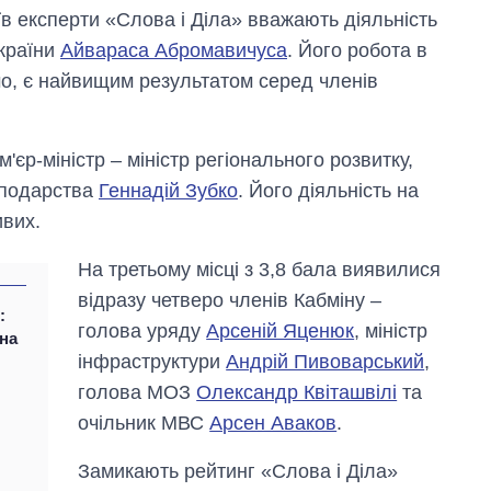
їв експерти «Слова і Діла» вважають діяльність
України
Айвараса Абромавичуса
. Його робота в
мо, є найвищим результатом серед членів
'єр-міністр – міністр регіонального розвитку,
сподарства
Геннадій Зубко
. Його діяльність на
ивих.
На третьому місці з 3,8 бала виявилися
відразу четверо членів Кабміну –
:
голова уряду
Арсеній Яценюк
, міністр
 на
інфраструктури
Андрій Пивоварський
,
голова МОЗ
Олександр Квіташвілі
та
очільник МВС
Арсен Аваков
.
Замикають рейтинг «Слова і Діла»