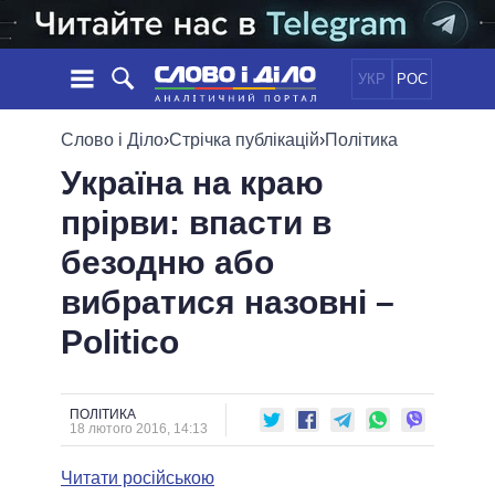
УКР
РОС
НОВИНИ
Слово і Діло
›
Стрічка публікацій
›
Політика
Україна на краю
ОБIЦЯНКИ
СТРІЧКА
ПОЛІТИКА
прірви: впасти в
ПОДІЇ
ЕКОНОМІКА
ПОЛIТИКИ
безодню або
СТАТТІ
СУСПІЛЬСТВО
ІНФОГРАФІКА
ДУМКИ
СВІТ
УСІ ПОЛІТИКИ
вибратися назовні –
ОГЛЯДИ
ПРЕЗИДЕНТ І ОФІС
Politico
ВІДЕО
ДАЙДЖЕСТИ
ВЕРХОВНА РАДА
ПІДТРИМАТИ
КАБІНЕТ МІНІСТРІВ
ГОЛОВИ ОБЛАДМІНІСТРАЦІЙ
ПОЛІТИКА
ПОРІВНЯННЯ ПОЛІТИКІВ
18 лютого 2016, 14:13
МЕРИ МІСТ
Читати російською
ВСІ ПЕРСОНИ