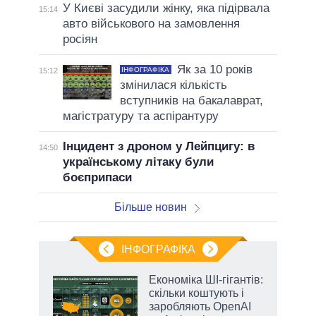
У Києві засудили жінку, яка підірвала
15:14
авто військового на замовлення
росіян
Як за 10 років
ІНФОГРАФІКА
15:12
змінилася кількість
вступників на бакалаврат,
магістратуру та аспірантуру
Інцидент з дроном у Лейпцигу: в
14:50
українському літаку були
боєприпаси
Більше новин
ІНФОГРАФІКА
Економіка ШІ-гігантів:
раїні
скільки коштують і
ої
заробляють OpenAI