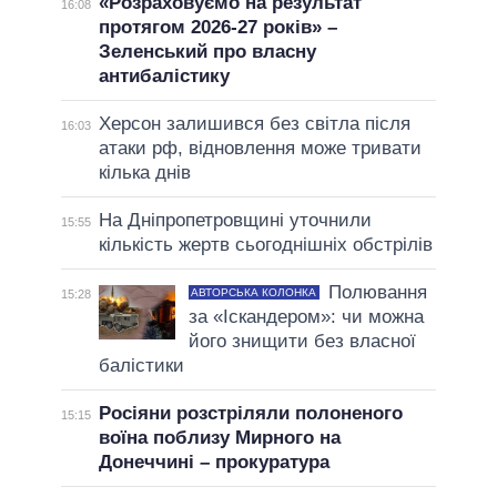
«Розраховуємо на результат
16:08
протягом 2026-27 років» –
Зеленський про власну
антибалістику
Херсон залишився без світла після
16:03
атаки рф, відновлення може тривати
кілька днів
На Дніпропетровщині уточнили
15:55
кількість жертв сьогоднішніх обстрілів
Полювання
АВТОРСЬКА КОЛОНКА
15:28
за «Іскандером»: чи можна
його знищити без власної
балістики
Росіяни розстріляли полоненого
15:15
воїна поблизу Мирного на
Донеччині – прокуратура