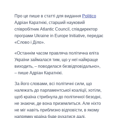
Про це пише в статті для видання
Politico
Адріан Каратнікі, старший науковий
співробітник Atlantic Council, співдиректор
програми Ukraine in Europe Initiative, передає
«Слово і Діло».
«Останнім часом правляча політична еліта
України займалася тим, що у неї найкраще
виходить, – поводилася безвідповідально»,
– пише Адріан Каратнікі.
За його словами, всі політичні сили, що
належать до парламентської коаліції, хотіли,
щоб країна стрибнула до політичної безодні,
не знаючи, де вона приземлиться. Але ніхто
не міг навіть приблизно відповісти, в якому
напрямку країна буде рухатися далі.