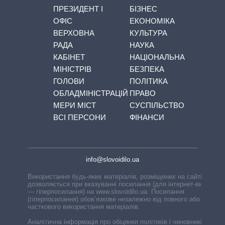
ПРЕЗИДЕНТ І
БІЗНЕС
ОФІС
ЕКОНОМІКА
ВЕРХОВНА
КУЛЬТУРА
РАДА
НАУКА
КАБІНЕТ
НАЦІОНАЛЬНА
МІНІСТРІВ
БЕЗПЕКА
ГОЛОВИ
ПОЛІТИКА
ОБЛАДМІНІСТРАЦІЙ
ПРАВО
МЕРИ МІСТ
СУСПІЛЬСТВО
ВСІ ПЕРСОНИ
ФІНАНСИ
info@slovoidilo.ua
Використання будь-яких матеріалів, розміщених на сайті,
дозволяється при вказуванні посилання (для інтернет-видань
— гіперпосилання) на www.slovoidilo.ua. Посилання
(гіперпосилання) обов’язкове незалежно від повного або
часткового використання матеріалів.
Аналітична інформація про обіцянки політиків і чиновників,