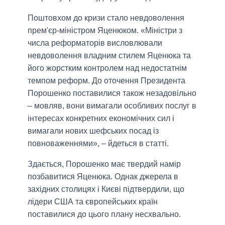
Поштовхом до кризи стало невдоволення
прем'єр-міністром Яценюком. «Міністри з
числа реформаторів висловлювали
невдоволення владним стилем Яценюка та
його жорстким контролем над недостатнім
темпом реформ. До оточення Президента
Порошенко поставилися також незадовільно
– мовляв, вони вимагали особливих послуг в
інтересах конкретних економічних сил і
вимагали нових шефських посад із
повноваженнями», – йдеться в статті.
Здається, Порошенко має твердий намір
позбавитися Яценюка. Однак джерела в
західних столицях і Києві підтвердили, що
лідери США та європейських країн
поставилися до цього плану несхвально.