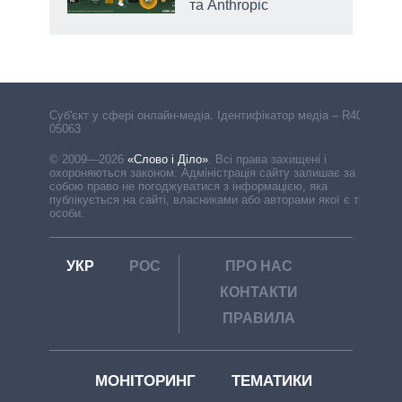
та Anthropic
Cуб'єкт у сфері онлайн-медіа. Ідентифікатор медіа – R40-
05063
© 2009—2026
«Слово і Діло»
.
Всі права захищені і
охороняються законом. Адміністрація сайту залишає за
собою право не погоджуватися з інформацією, яка
публікується на сайті, власниками або авторами якої є треті
особи.
УКР
РОС
ПРО НАС
КОНТАКТИ
ПРАВИЛА
МОНІТОРИНГ
ТЕМАТИКИ