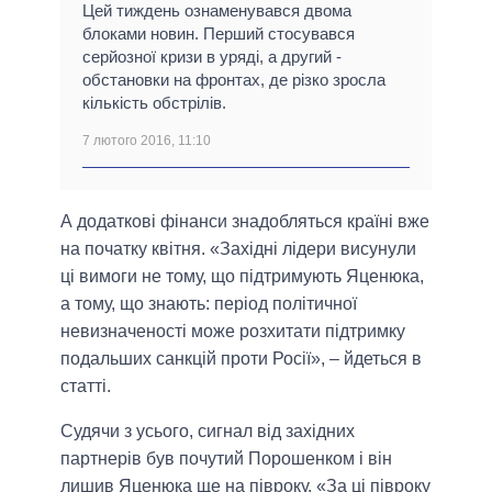
Цей тиждень ознаменувався двома
блоками новин. Перший стосувався
серйозної кризи в уряді, а другий -
обстановки на фронтах, де різко зросла
кількість обстрілів.
7 лютого 2016, 11:10
А додаткові фінанси знадобляться країні вже
на початку квітня. «Західні лідери висунули
ці вимоги не тому, що підтримують Яценюка,
а тому, що знають: період політичної
невизначеності може розхитати підтримку
подальших санкцій проти Росії», – йдеться в
статті.
Судячи з усього, сигнал від західних
партнерів був почутий Порошенком і він
лишив Яценюка ще на півроку. «За ці півроку