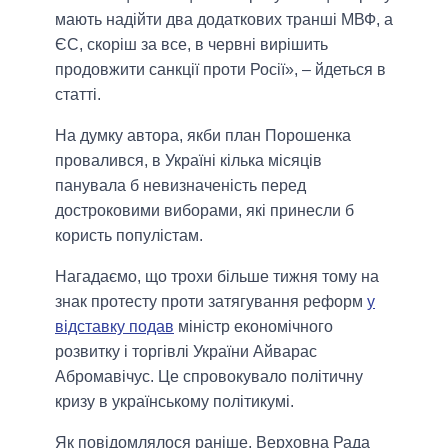
мають надійти два додаткових транші МВФ, а
ЄС, скоріш за все, в червні вирішить
продовжити санкції проти Росії», – йдеться в
статті.
На думку автора, якби план Порошенка
провалився, в Україні кілька місяців
панувала б невизначеність перед
достроковими виборами, які принесли б
користь популістам.
Нагадаємо, що трохи більше тижня тому на
знак протесту проти затягування реформ
у
відставку подав
міністр економічного
розвитку і торгівлі України Айварас
Абромавічус. Це спровокувало політичну
кризу в українському політикумі.
Як повідомлялося раніше, Верховна Рада