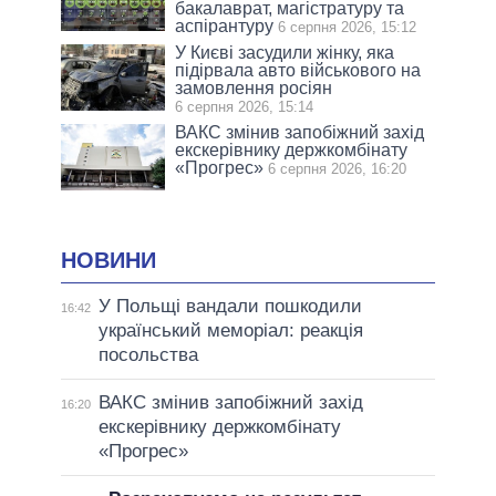
бакалаврат, магістратуру та
аспірантуру
6 серпня 2026, 15:12
У Києві засудили жінку, яка
підірвала авто військового на
замовлення росіян
6 серпня 2026, 15:14
ВАКС змінив запобіжний захід
екскерівнику держкомбінату
«Прогрес»
6 серпня 2026, 16:20
НОВИНИ
У Польщі вандали пошкодили
16:42
український меморіал: реакція
посольства
ВАКС змінив запобіжний захід
16:20
екскерівнику держкомбінату
«Прогрес»