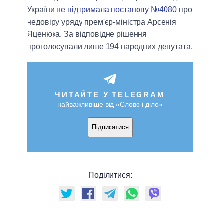
України
не підтримала постанову №4080
про
недовіру уряду прем'єр-міністра Арсенія
Яценюка. За відповідне рішення
проголосували лише 194 народних депутата.
ЧИТАЙТЕ У TELEGRAM
найважливіше від «Слово і діло»
Підписатися
Поділитися: