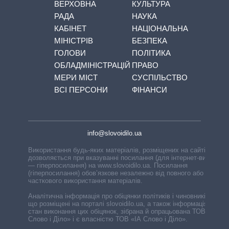
ВЕРХОВНА
КУЛЬТУРА
РАДА
НАУКА
КАБІНЕТ
НАЦІОНАЛЬНА
МІНІСТРІВ
БЕЗПЕКА
ГОЛОВИ
ПОЛІТИКА
ОБЛАДМІНІСТРАЦІЙ
ПРАВО
МЕРИ МІСТ
СУСПІЛЬСТВО
ВСІ ПЕРСОНИ
ФІНАНСИ
info@slovoidilo.ua
Використання будь-яких матеріалів, розміщених на сайті,
дозволяється при вказуванні посилання (для інтернет-видань
— гіперпосилання) на www.slovoidilo.ua. Посилання
(гіперпосилання) обов’язкове незалежно від повного або
часткового використання матеріалів.
Аналітична інформація про обіцянки політиків і чиновників,
що розміщені на порталі slovoidilo.ua, а також інформація про
стан виконання цих обіцянок, зібрана й опрацьована ТОВ «ІА
Слово і Діло» і є власністю ТОВ «ІА Слово і Діло».