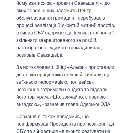
йому взятися за «проекти Саакашвілі», до
яких серед інших належить Центр
обслуговування громадян і перебуває в
процесі реалізації Відкритий митний простір,
а вчора СБУ вдерлося до Іллічівської поліції
звільняти заарештованого за розбій,
багаторазово судимого громадянина», -
розповів Саакашвілі.
За його словами, бійці «Альфи» приставили
до стінки працівників поліції й заявили, що,
за їхньою інформацією, поліцейські
незаконно затримали бандита та піддали
його тортурам. «Що, звичайно, є повною
вигадкою», - зазначив глава Одеської ОДА.
Саакашвілі також повідомив, що
поінформував Президента про незаконні дії
СБУ та збирається «відкрито реагувати на