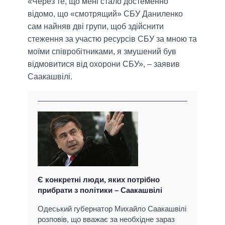
«Через те, що мені стало достеменно
відомо, що «смотрящий» СБУ Даниленко
сам найняв дві групи, щоб здійснити
стеження за участю ресурсів СБУ за мною та
моїми співробітниками, я змушений був
відмовитися від охорони СБУ», – заявив
Саакашвілі.
Є конкретні люди, яких потрібно
прибрати з політики – Саакашвілі
Одеський губернатор Михайло Саакашвілі
розповів, що вважає за необхідне зараз