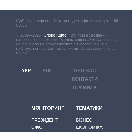
Cуб'єкт у сфері онлайн-медіа. Ідентифікатор медіа – R40-
05063
© 2009—2026
«Слово і Діло»
.
Всі права захищені і
охороняються законом. Адміністрація сайту залишає за
собою право не погоджуватися з інформацією, яка
публікується на сайті, власниками або авторами якої є треті
особи.
УКР
РОС
ПРО НАС
КОНТАКТИ
ПРАВИЛА
МОНІТОРИНГ
ТЕМАТИКИ
ПРЕЗИДЕНТ І
БІЗНЕС
ОФІС
ЕКОНОМІКА