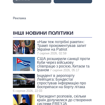
ІНШІ НОВИНИ ПОЛІТИКИ
«Нам теж потрібні ракети»:
Трамп прокоментував запит
України на Patriot
7 серпня 2026, 02:59
США розширили санкції проти
Куби через військову
співпрацю з росією, Китаєм та
Іраном
7 серпня 2026, 05:17
Інцидент в аеропорту
Лейпцига: Бундестаг
спростував інформацію про
боєприпаси на борту літака
6 серпня 2026, 22:03
Президент розповів, скільки
країн долучилися до створення
системи FREYJA