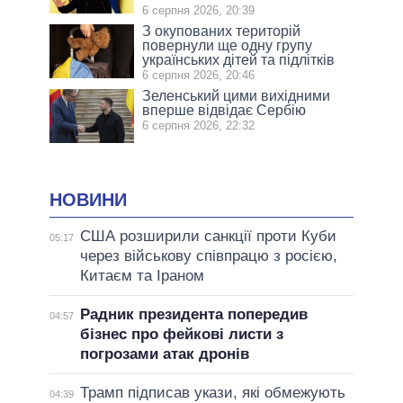
6 серпня 2026, 20:39
З окупованих територій
повернули ще одну групу
українських дітей та підлітків
6 серпня 2026, 20:46
Зеленський цими вихідними
вперше відвідає Сербію
6 серпня 2026, 22:32
НОВИНИ
США розширили санкції проти Куби
05:17
через військову співпрацю з росією,
Китаєм та Іраном
Радник президента попередив
04:57
бізнес про фейкові листи з
погрозами атак дронів
Трамп підписав укази, які обмежують
04:39