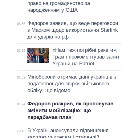
право на громадянство за
народженням у США
Федоров заявив, що веде переговори
03:56
з Маском щодо використання Starlink
для ударів по рф
«Нам теж потрібні ракети»:
02:59
Трамп прокоментував запит
України на Patriot
Міноборони отримає дані українців з
01:59
податкової для звірки військового
обліку: що відомо
Федоров розкрив, як пропонував
01:24
змінити мобілізацію: що
передбачав план
В Україні анонсували підвищення
23:45
зарплат учителям і стипендій