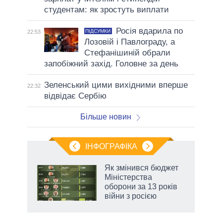
студентам: як зростуть виплати
Росія вдарила по
ПІДСУМКИ
22:53
Лозовій і Павлограду, а
Стефанішиній обрали
запобіжний захід. Головне за день
Зеленський цими вихідними вперше
22:32
відвідає Сербію
Більше новин
ІНФОГРАФІКА
и на
Як змінився бюджет
Міністерства
а
оборони за 13 років
війни з росією