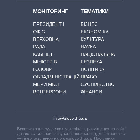
МОНІТОРИНГ
ТЕМАТИКИ
ПРЕЗИДЕНТ І
БІЗНЕС
ОФІС
ЕКОНОМІКА
ВЕРХОВНА
КУЛЬТУРА
РАДА
НАУКА
КАБІНЕТ
НАЦІОНАЛЬНА
МІНІСТРІВ
БЕЗПЕКА
ГОЛОВИ
ПОЛІТИКА
ОБЛАДМІНІСТРАЦІЙ
ПРАВО
МЕРИ МІСТ
СУСПІЛЬСТВО
ВСІ ПЕРСОНИ
ФІНАНСИ
info@slovoidilo.ua
Використання будь-яких матеріалів, розміщених на сайті,
дозволяється при вказуванні посилання (для інтернет-видань
— гіперпосилання) на www.slovoidilo.ua. Посилання