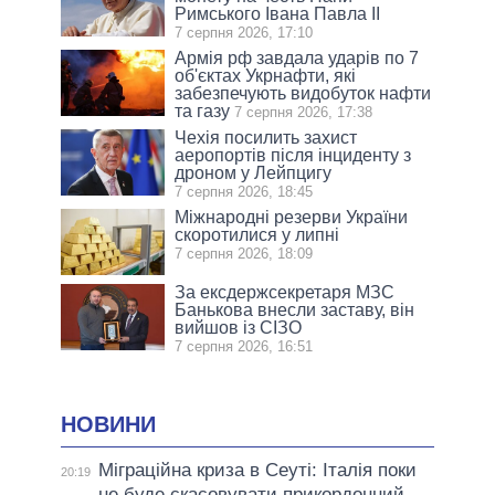
Римського Івана Павла II
7 серпня 2026, 17:10
Армія рф завдала ударів по 7
об'єктах Укрнафти, які
забезпечують видобуток нафти
та газу
7 серпня 2026, 17:38
Чехія посилить захист
аеропортів після інциденту з
дроном у Лейпцигу
7 серпня 2026, 18:45
Міжнародні резерви України
скоротилися у липні
7 серпня 2026, 18:09
За ексдержсекретаря МЗС
Банькова внесли заставу, він
вийшов із СІЗО
7 серпня 2026, 16:51
НОВИНИ
Міграційна криза в Сеуті: Італія поки
20:19
не буде скасовувати прикордонний