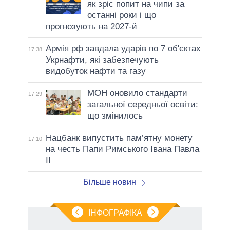
як зріс попит на чипи за
останні роки і що
прогнозують на 2027-й
Армія рф завдала ударів по 7 об'єктах
17:38
Укрнафти, які забезпечують
видобуток нафти та газу
МОН оновило стандарти
17:29
загальної середньої освіти:
що змінилось
Нацбанк випустить пам’ятну монету
17:10
на честь Папи Римського Івана Павла
II
Більше новин
ІНФОГРАФІКА