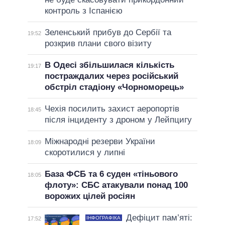
контроль з Іспанією
Зеленський прибув до Сербії та
19:52
розкрив плани свого візиту
В Одесі збільшилася кількість
19:17
постраждалих через російський
обстріл стадіону «Чорноморець»
Чехія посилить захист аеропортів
18:45
після інциденту з дроном у Лейпцигу
Міжнародні резерви України
18:09
скоротилися у липні
База ФСБ та 6 суден «тіньового
18:05
флоту»: СБС атакували понад 100
ворожих цілей росіян
Дефіцит пам’яті:
ІНФОГРАФІКА
17:52