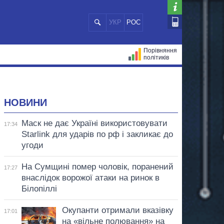
УКР
РОС
Порівняння
політиків
ЦІЙ
МЕРИ МІСТ
ВСІ ПЕРСОНИ
НОВИНИ
Маск не дає Україні використовувати
17:34
Starlink для ударів по рф і закликає до
угоди
На Сумщині помер чоловік, поранений
17:27
внаслідок ворожої атаки на ринок в
Білопіллі
Окупанти отримали вказівку
17:01
на «вільне полювання» на