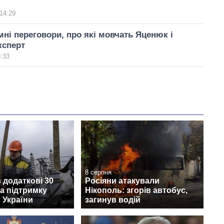
14:29
мні переговори, про які мовчать Яценюк і
ксперт
3:33
8 серпня
 додаткові 30
Росіяни атакували
а підтримку
Нікополь: згорів автобус,
 України
загинув водій