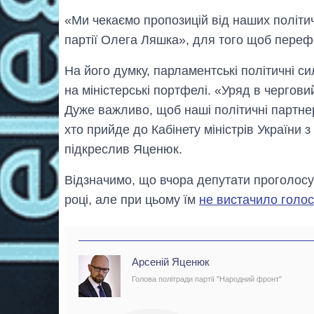
«Ми чекаємо пропозицій від наших політич
партії Олега Ляшка», для того щоб перефо
На його думку, парламентські політичні с
на міністерські портфелі. «Уряд в чергов
Дуже важливо, щоб наші політичні партнер
хто прийде до Кабінету міністрів України
підкреслив Яценюк.
Відзначимо, що вчора депутати проголосу
році, але при цьому їм
не вистачило голос
Арсеній Яценюк
Голова політради партії "Народний фронт"