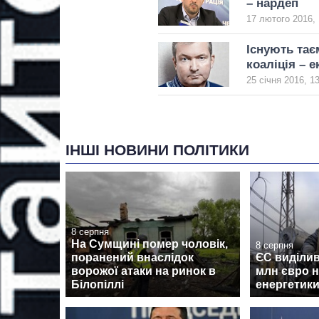
– нардеп
17 лютого 2016, 
Існують тає
коаліція – е
25 січня 2016, 1
ІНШІ НОВИНИ ПОЛІТИКИ
8 серпня
На Сумщині помер чоловік,
8 серпня
поранений внаслідок
ЄС виділив
ворожої атаки на ринок в
млн євро н
Білопіллі
енергетики