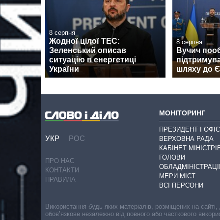
8 серпня
Жодної цілої ТЕС:
8 серпня
Зеленський описав
Вучич поо
ситуацію в енергетиці
підтримува
України
шляху до 
МОНІТОРИНГ
ПРЕЗИДЕНТ І ОФІС
УКР
РОС
ВЕРХОВНА РАДА
КАБІНЕТ МІНІСТРІ
ГОЛОВИ
ПРО НАС
ОБЛАДМІНІСТРАЦІ
КОНТАКТИ
МЕРИ МІСТ
ПРАВИЛА
ВСІ ПЕРСОНИ
Використання будь-яких матеріалів, розміщених на сайті,
обов’язкове незалежно від повного або часткового викори