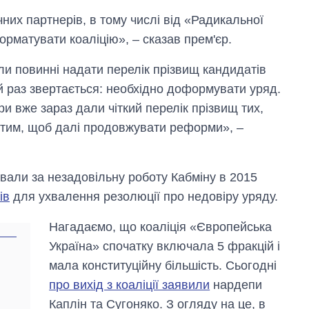
них партнерів, в тому числі від «Радикальної
рматувати коаліцію», – сказав прем'єр.
или повинні надати перелік прізвищ кандидатів
ий раз звертається: необхідно доформувати уряд.
и вже зараз дали чіткий перелік прізвищ тих,
 з тим, щоб далі продовжувати реформи», –
Вісім масованих
вали за незадовільну роботу Кабміну в 2015
ударів по Україні
ів
для ухвалення резолюції про недовіру уряду.
за літо: Київ та
область стали
Нагадаємо, що коаліція «Європейська
головною ціллю
рф
Україна» спочатку включала 5 фракцій і
мала конституційну більшість. Сьогодні
про вихід з коаліції заявили
нардепи
Каплін та Сугоняко. З огляду на це, в