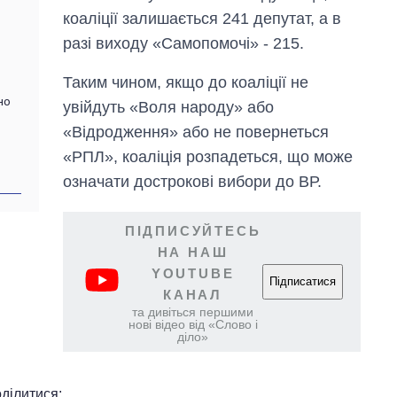
коаліції залишається 241 депутат, а в
разі виходу «Самопомочі» - 215.
Таким чином, якщо до коаліції не
но
увійдуть «Воля народу» або
«Відродження» або не повернеться
«РПЛ», коаліція розпадеться, що може
означати дострокові вибори до ВР.
ПІДПИСУЙТЕСЬ
НА НАШ
YOUTUBE
Підписатися
КАНАЛ
та дивіться першими
нові відео від «Слово і
діло»
ділитися: