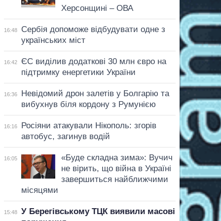
Херсонщині – ОВА
Сербія допоможе відбудувати одне з
16:48
українських міст
ЄС виділив додаткові 30 млн євро на
16:42
підтримку енергетики України
Невідомий дрон залетів у Болгарію та
16:36
вибухнув біля кордону з Румунією
Росіяни атакували Нікополь: згорів
16:16
автобус, загинув водій
«Буде складна зима»: Вучич
16:05
не вірить, що війна в Україні
завершиться найближчими
місяцями
У Берегівському ТЦК виявили масові
15:48