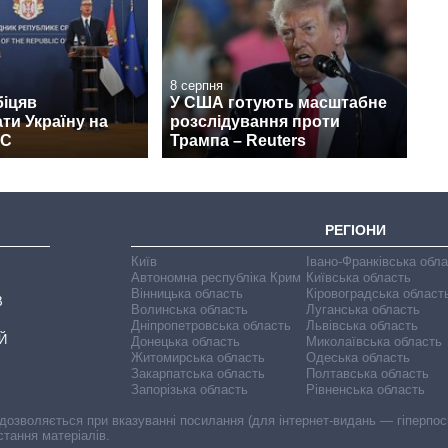
8 серпня
біцяв
У США готують масштабне
ти Україну на
розслідування проти
ЄС
Трампа – Reuters
РЕГІОНИ
Київ
Івано-Франківська обл
Автономна республіка Крим
Київська область
Вінницька область
Кіровоградська област
В
Волинська область
Луганська область
Дніпропетровська область
Львівська область
Й
Донецька область
Миколаївська область
Житомирська область
Одеська область
Закарпатська область
Полтавська область
Запорізька область
Рівненська область
 дозволяється при вказуванні посилання (для інтернет-видань — гіперпоси
стання матеріалів.