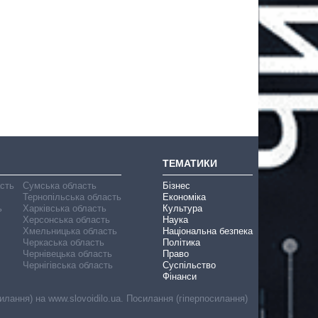
ТЕМАТИКИ
асть
Сумська область
Бізнес
Тернопільська область
Економіка
ь
Харківська область
Культура
Херсонська область
Наука
Хмельницька область
Національна безпека
Черкаська область
Політика
Чернівецька область
Право
Чернігівська область
Суспільство
Фінанси
лання) на www.slovoidilo.ua. Посилання (гіперпосилання)