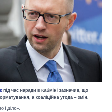
к
під час наради в Кабміні зазначив, що
рматування, а коаліційна угода – змін.
о і Діло».