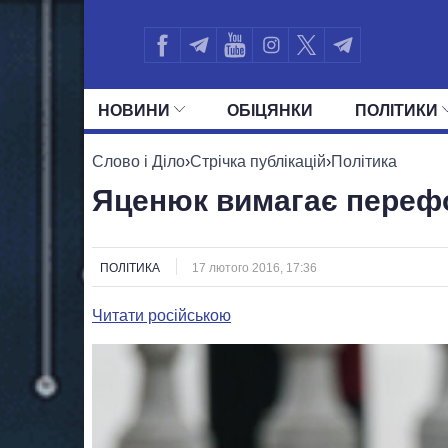
НОВИНИ
ОБIЦЯНКИ
ПОЛIТИКИ
УСІ ПОЛІТИКИ
ПРЕЗИДЕНТ І ОФ
Слово і Діло
›
Стрічка публікацій
›
Політика
Яценюк вимагає перефо
ПОЛІТИКА
17 лютого 2016, 17:36
Читати російською