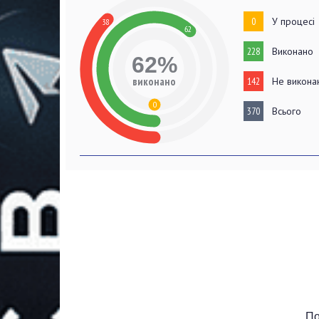
0
У процесі
38
62
228
Виконано
62%
виконано
142
Не викона
0
370
Всього
По